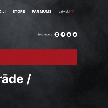
IJI
STORE
PAR MUMS
Latviski
Seko mums
rāde /