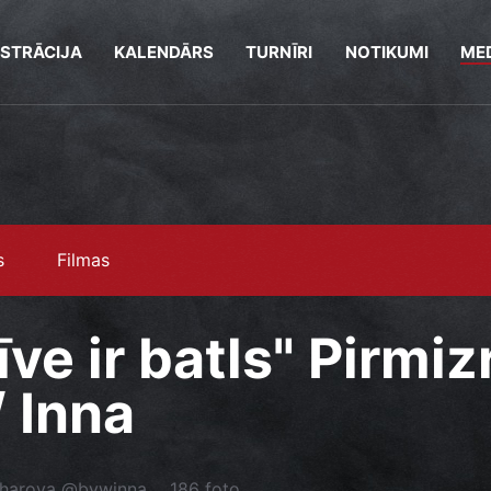
ISTRĀCIJA
KALENDĀRS
TURNĪRI
NOTIKUMI
MED
s
Filmas
īve ir batls" Pirmiz
 Inna
aharova @bywinna
186 foto