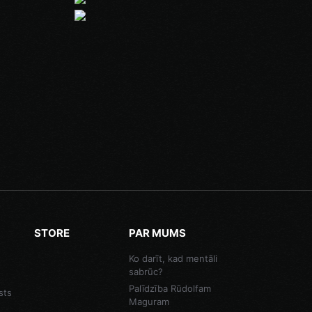
STORE
PAR MUMS
Ko darīt, kad mentāli
sabrūc?
Palīdzība Rūdolfam
sts
Maguram