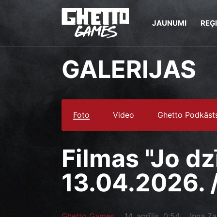
JAUNUMI
REĢ
GALERIJAS
Foto
Video
Ghetto Podkāst
Filmas "Jo dz
13.04.2026. /
Ghetto Games
14. aprīlis, 0:54
Inna Z