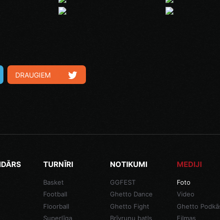
DRAUGIEM
NDĀRS
TURNĪRI
NOTIKUMI
MEDIJI
Basket
GGFEST
Foto
Football
Ghetto Dance
Video
Floorball
Ghetto Fight
Ghetto Podkā
Superlīga
Brīvrunu batls
Filmas