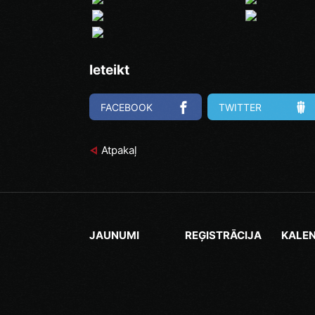
Ieteikt
FACEBOOK
TWITTER
Atpakaļ
JAUNUMI
REĢISTRĀCIJA
KALE