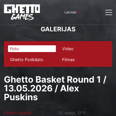
Latviski
GALERIJAS
Foto
Video
Ghetto Podkāsts
Filmas
Ghetto Basket Round 1 /
13.05.2026 / Alex
Puskins
Ghetto Basket
13. maijs, 17:11