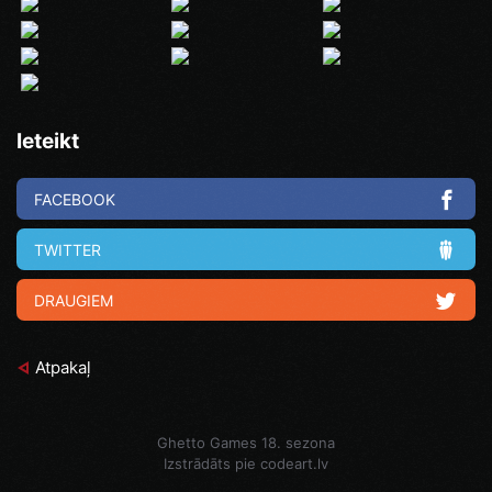
Ieteikt
FACEBOOK
TWITTER
DRAUGIEM
Atpakaļ
Ghetto Games 18. sezona
Izstrādāts pie
codeart.lv