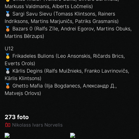
Markuss Valdmanis, Alberts Ločmelis)
🥈 Sargi Savu Sievu (Tomass Klintsons, Rainers
Indriksons, Martins Marjuničs, Patriks Grasmanis)
🥉 Bazars 0 (Ralfs Zīle, Andrei Egorov, Martins Obuks,
Martins Bērzups)
U12
🥇 Frikadeles Bulions (Leo Ansonskis, Ričards Brics,
Everts Orols)
🥈 Kārlis Degins (Ralfs Muižnieks, Franko Lavrinovičs,
Kārlis Klintsons)
🥉 Ghetto Mafia (Ilja Bogdanecs, Александр Д.,
Matvejs Orlovs)
273 foto
Nikolass Ivars Norvelis