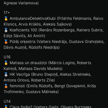
Agnese Varlamova)
17+
🥇 AmbulanceDetektivsKlubi (Frīdrihs Feldmanis, Raivo
Kīsnics, Arvis Krūklis, Aleksis Saļkovs)
🥈 Koeficients 100 (Renārs Rozenbergs, Rainers Subris,
Edijs Sāvičs, Ali Amirli)
🥉 Pūtēj orķestris (Valters Niedrājs, Gustavs Grahoļskis,
Dāvis Auziņš, Rūdolfs Niedrājs)
U16
🥇 Matiass un draudziņi (Mārcis Logins, Roberts
Kalniņš, Matiass Davids Mudelis)
🥈 HK Vecrīga (Bruno Stepiņš, Alekss Strelnieks,
Antons Orlovs, Roberts Zīle)
🥉 feministi (Emīls Rūdolfs, Bengt Dovepkmii, Krišs
Trofimenko, Gustavs Mālnieks)
U14
🥇 Cikos fināls? (Valters Gailis, Olivers Burtnieks,