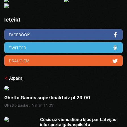
Ieteikt
FACEBOOK
TWITTER
DRAUGIEM
Atpakaļ
Ghetto Games superfināli līdz pl.23.00
Ghetto Basket
Vakar, 14:39
Cēsis uz vienu dienu kļūs par Latvijas
ielu sporta galvaspilsētu