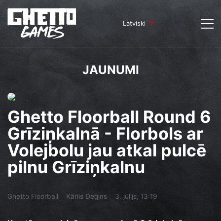
Latviski
JAUNUMI
Ghetto Floorball Round 6
Grīziņkalnā - Florbols ar
Volejbolu jau atkal pulcē
pilnu Grīziņkalnu
Ghetto Floorball
Kārlis Degins
3. jūlijs, 13:19