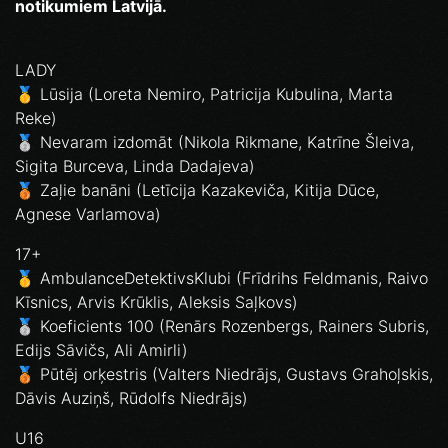
notikumiem Latvijā.
LADY
🥇 Lūsija (Loreta Nemiro, Patricija Kubulina, Marta
Reke)
🥈 Nevaram izdomāt (Nikola Rikmane, Katrīne Šleiva,
Sigita Burceva, Linda Dadajeva)
🥉 Zaļie banāni (Letīcija Kazakeviča, Kitija Dūce,
Agnese Varlamova)
17+
🥇 AmbulanceDetektivsKlubi (Frīdrihs Feldmanis, Raivo
Kīsnics, Arvis Krūklis, Aleksis Saļkovs)
🥈 Koeficients 100 (Renārs Rozenbergs, Rainers Subris,
Edijs Sāvičs, Ali Amirli)
🥉 Pūtēj orķestris (Valters Niedrājs, Gustavs Grahoļskis,
Dāvis Auziņš, Rūdolfs Niedrājs)
U16