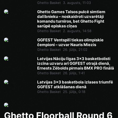
Ghetto Basket
3. augusts, 11:03
Ghetto Games Talsos pulcē simtiem
dalībnieku – noskaidroti uzvarētāji
komandu turnīros, bet Ghetto Fight
sarūpē episkas cīņas
Ghetto Basket
2. augusts, 14:58
GGFEST Ventspilī tiekas olimpiskie
čempioni – uzvar Nauris Miezis
Ghetto Basket
26. jūlijs, 21:02
Latvijas Nāciju līgas 3x3 basketbolisti
izcīna uzvaru arī GGFEST otrajā dienā,
Ernests Zēbolds pirmais BMX PRO finālā
Ghetto Basket
26. jūlijs, 1:41
Latvijas 3x3 basketbola izlases triumfē
GGFEST atklāšanas dienā
Ghetto Basket
25. jūlijs, 0:18
Ghetto Floorball Round 6