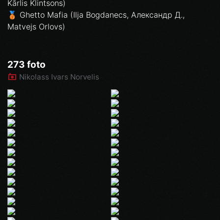
Kārlis Klintsons)
🥉 Ghetto Mafia (Ilja Bogdanecs, Александр Д.,
Matvejs Orlovs)
273 foto
Nikolass Ivars Norvelis