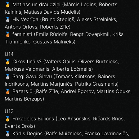
🥇 Matiass un draudziņi (Mārcis Logins, Roberts
Kalniņš, Matiass Davids Mudelis)
🥈 HK Vecrīga (Bruno Stepiņš, Alekss Strelnieks,
Antons Orlovs, Roberts Zīle)
🥉 feministi (Emīls Rūdolfs, Bengt Dovepkmii, Krišs
Trofimenko, Gustavs Mālnieks)
U14
🥇 Cikos fināls? (Valters Gailis, Olivers Burtnieks,
Markuss Valdmanis, Alberts Ločmelis)
🥈 Sargi Savu Sievu (Tomass Klintsons, Rainers
Indriksons, Martins Marjuničs, Patriks Grasmanis)
🥉 Bazars 0 (Ralfs Zīle, Andrei Egorov, Martins Obuks,
Martins Bērzups)
U12
🥇 Frikadeles Bulions (Leo Ansonskis, Ričards Brics,
Everts Orols)
🥈 Kārlis Degins (Ralfs Muižnieks, Franko Lavrinovičs,