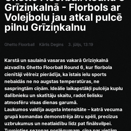
Grīziņkalnā - Florbols ar
Volejbolu jau atkal pulcē
pilnu Grīziņkalnu
Ghetto Floorball
Kārlis Degins
3. jūlijs, 13:19
Karstā un saulainā vasaras vakarā Grīziņkalnā
aizvadīts Ghetto Floorball Round 6, kur florbola
cienītāji vēlreiz pierādīja, ka īstais ielu sports
nebaidās ne no augstas temperatūras, ne
saspringtām cīņām. Ideālie laikapstākļi pulcēja kuplu
dalībnieku un skatītāju skaitu, radot lielisku
atmosfēru visas dienas garumā.
Laukumos valdīja augsta intensitāte – katrā vecuma
grupā komandas demonstrēja ātru spēli, precīzus
uzbrukumus un neatlaidību līdz pat finālsvilpei.
Tuvojoties sezonas noslēgumam, cīņa par vietām