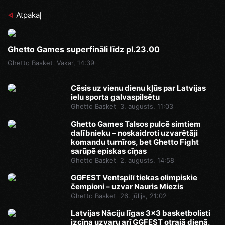
Atpakaļ
Ghetto Games superfināli līdz pl.23.00
Ghetto Basket
Vakar, 14:39
Cēsis uz vienu dienu kļūs par Latvijas
ielu sporta galvaspilsētu
Ghetto Basket
3. augusts, 11:03
Ghetto Games Talsos pulcē simtiem
dalībnieku – noskaidroti uzvarētāji
komandu turnīros, bet Ghetto Fight
sarūpē episkas cīņas
Ghetto Basket
2. augusts, 14:58
GGFEST Ventspilī tiekas olimpiskie
čempioni – uzvar Nauris Miezis
Ghetto Basket
26. jūlijs, 21:02
Latvijas Nāciju līgas 3x3 basketbolisti
izcīna uzvaru arī GGFEST otrajā dienā,