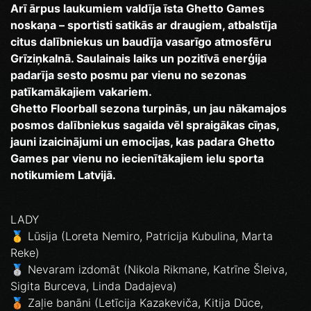
Arī ārpus laukumiem valdīja īsta Ghetto Games
noskaņa – sportisti satikās ar draugiem, atbalstīja
citus dalībniekus un baudīja vasarīgo atmosfēru
Grīziņkalnā. Saulainais laiks un pozitīvā enerģija
padarīja sesto posmu par vienu no sezonas
patīkamākajiem vakariem.
Ghetto Floorball sezona turpinās, un jau nākamajos
posmos dalībniekus sagaida vēl spraigākas cīņas,
jauni izaicinājumi un emocijas, kas padara Ghetto
Games par vienu no iecienītākajiem ielu sporta
notikumiem Latvijā.
LADY
🥇 Lūsija (Loreta Nemiro, Patricija Kubulina, Marta
Reke)
🥈 Nevaram izdomāt (Nikola Rikmane, Katrīne Šleiva,
Sigita Burceva, Linda Dadajeva)
🥉 Zaļie banāni (Letīcija Kazakeviča, Kitija Dūce,