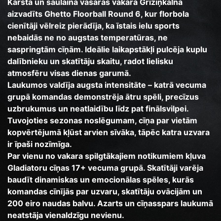
Karstā un saulainā vasaras vakarā Grīziņkalnā
aizvadīts Ghetto Floorball Round 6, kur florbola
cienītāji vēlreiz pierādīja, ka īstais ielu sports
nebaidās ne no augstas temperatūras, ne
saspringtām cīņām. Ideālie laikapstākļi pulcēja kuplu
dalībnieku un skatītāju skaitu, radot lielisku
atmosfēru visas dienas garumā.
Laukumos valdīja augsta intensitāte – katrā vecuma
grupā komandas demonstrēja ātru spēli, precīzus
uzbrukumus un neatlaidību līdz pat finālsvilpei.
Tuvojoties sezonas noslēgumam, cīņa par vietām
kopvērtējumā kļūst arvien sīvāka, tāpēc katra uzvara
ir īpaši nozīmīga.
Par vienu no vakara spilgtākajiem notikumiem kļuva
Gladiatoru cīņas 17+ vecuma grupā. Skatītāji varēja
baudīt dinamiskas un emocionālas spēles, kurās
komandas cīnījās par uzvaru, skatītāju ovācijām un
200 eiro naudas balvu. Azarts un cīņasspars laukumā
neatstāja vienaldzīgu nevienu.