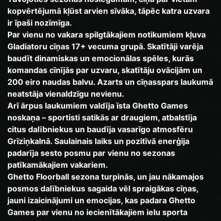
kopvērtējumā kļūst arvien sīvāka, tāpēc katra uzvara
ir īpaši nozīmīga.
Par vienu no vakara spilgtākajiem notikumiem kļuva
Gladiatoru cīņas 17+ vecuma grupā. Skatītāji varēja
baudīt dinamiskas un emocionālas spēles, kurās
komandas cīnījās par uzvaru, skatītāju ovācijām un
200 eiro naudas balvu. Azarts un cīņasspars laukumā
neatstāja vienaldzīgu nevienu.
Arī ārpus laukumiem valdīja īsta Ghetto Games
noskaņa – sportisti satikās ar draugiem, atbalstīja
citus dalībniekus un baudīja vasarīgo atmosfēru
Grīziņkalnā. Saulainais laiks un pozitīvā enerģija
padarīja sesto posmu par vienu no sezonas
patīkamākajiem vakariem.
Ghetto Floorball sezona turpinās, un jau nākamajos
posmos dalībniekus sagaida vēl spraigākas cīņas,
jauni izaicinājumi un emocijas, kas padara Ghetto
Games par vienu no iecienītākajiem ielu sporta