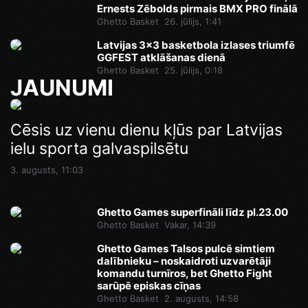
Ernests Zēbolds pirmais BMX PRO finālā
Ghetto Basket
26. jūlijs, 1:41
Latvijas 3x3 basketbola izlases triumfē
GGFEST atklāšanas dienā
Ghetto Basket
25. jūlijs, 0:18
JAUNUMI
Ghetto Games superfināli līdz pl.23.00
Cēsis uz vienu dienu kļūs par Latvijas
Pēdējā iespēja pirms Superfināla:
ielu sporta galvaspilsētu
Ghetto Football pie “AKROPOLE Rīga”
Vakar, 14:46
izspēlēs dubultos punktus
3. augusts, 11:03
Vakar, 12:35
Ghetto Games superfināli līdz pl.23.00
Ghetto Basket
Vakar, 14:39
Ghetto Games Talsos pulcē simtiem
dalībnieku – noskaidroti uzvarētāji
komandu turnīros, bet Ghetto Fight
sarūpē episkas cīņas
Ghetto Basket
2. augusts, 14:58