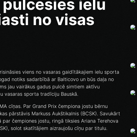
pulcēsies ielu
asti no visas
risināsies viens no vasaras gaidītākajiem ielu sporta
gad notiks sadarbībā ar Balticovo un būs daļa no
ums jau vairākus gadus pulcē simtiem aktīvu
gu vasaras sporta tradīciju Bauskā.
A cīņas. Par Grand Prix čempiona jostu bērnu
kas pārstāvis Markuss Aukštikalnis (BCSK). Savukārt
ā par čempiones jostu, ringā tiksies Ariana Terehova
), solot skatītājiem aizraujošu cīņu par titulu.