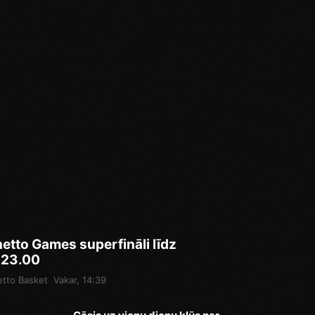
etto Games superfināli līdz
.23.00
tto Basket
Vakar, 14:39