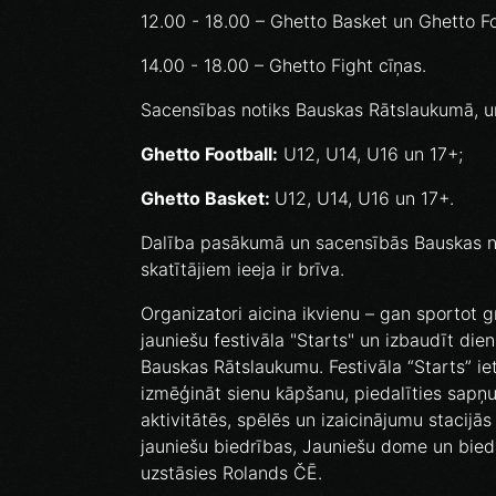
12.00 - 18.00 – Ghetto Basket un Ghetto Foo
14.00 - 18.00 – Ghetto Fight cīņas.
Sacensības notiks Bauskas Rātslaukumā, un
Ghetto Football:
U12, U14, U16 un 17+;
Ghetto Basket:
U12, U14, U16 un 17+.
Dalība pasākumā un sacensībās Bauskas n
skatītājiem ieeja ir brīva.
Organizatori aicina ikvienu – gan sportot g
jauniešu festivāla "Starts" un izbaudīt die
Bauskas Rātslaukumu. Festivāla “Starts” iet
izmēģināt sienu kāpšanu, piedalīties sapņu
aktivitātēs, spēlēs un izaicinājumu stacij
jauniešu biedrības, Jauniešu dome un bied
uzstāsies Rolands ČĒ.