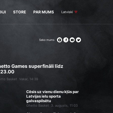
IJI
STORE
PAR MUMS
Latviski
Seko mums
etto Games superfināli līdz
.23.00
tto Basket
Vakar, 14:39
Cēsis uz vienu dienu kļūs par
Latvijas ielu sporta
galvaspilsētu
Ghetto Basket
3. augusts, 11:03