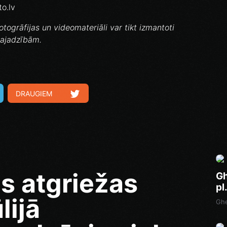
to.lv
otogrāfijas un videomateriāli var tikt izmantoti
vajadzībām.
DRAUGIEM
s atgriežas
Gh
pl
lijā
Ghe