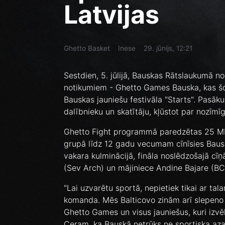
Latvijas
Ghetto Basket
Inese
29. jūnijs, 12:21
Sestdien, 5. jūlijā, Bauskas Rātslaukumā no
notikumiem - Ghetto Games Bauska, kas šo
Bauskas jauniešu festivāla "Starts". Pasāk
dalībnieku un skatītāju, kļūstot par nozīmī
Ghetto Fight programmā paredzētas 25 MM
grupā līdz 12 gadu vecumam cīnīsies Baus
vakara kulminācijā, fināla noslēdzošajā cīņ
(Sev Arch) un mājiniece Andine Bajare (BCSK
"Lai uzvarētu sportā, nepietiek tikai ar tal
komanda. Mēs Balticovo zinām arī slepeno i
Ghetto Games un visus jauniešus, kuri izvēl
Ceram, ka Bauskā netrūks ne sportiska aza