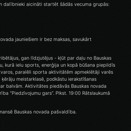
 dalībnieki aicināti startēt šādās vecuma grupās:
ovada jauniešiem ir bez maksas, savukārt
ribētājus, gan līdzjutējus - kļūt par daļu no Bauskas
nu, kurā ielu sports, enerģija un kopā būšana piepildīs
varos, paralēli sporta aktivitātēm apmeklētāji varēs
 ķērāju meistarklasē, podkāstu ierakstīšanas
ās ar balvām. Aktivitātes piedāvās Bauskas novada
rība “Piedzīvojumu gars”. Plkst. 19:00 Rātslaukumā
inansē Bauskas novada pašvaldība.