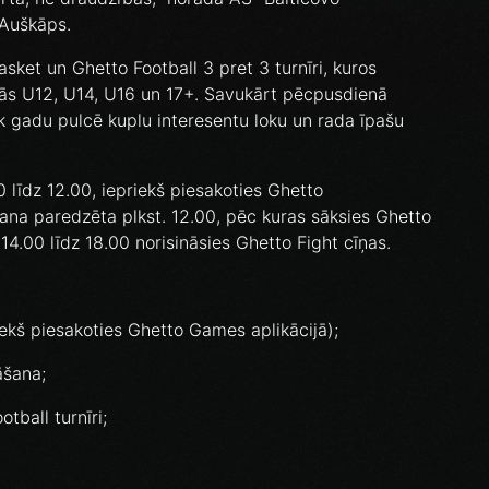
 Auškāps.
sket un Ghetto Football 3 pret 3 turnīri, kuros
s U12, U14, U16 un 17+. Savukārt pēcpusdienā
ik gadu pulcē kuplu interesentu loku un rada īpašu
00 līdz 12.00, iepriekš piesakoties Ghetto
ana paredzēta plkst. 12.00, pēc kuras sāksies Ghetto
 14.00 līdz 18.00 norisināsies Ghetto Fight cīņas.
riekš piesakoties Ghetto Games aplikācijā);
āšana;
tball turnīri;