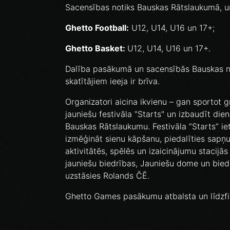
Sacensības notiks Bauskas Rātslaukumā, un
Ghetto Football:
U12, U14, U16 un 17+;
Ghetto Basket:
U12, U14, U16 un 17+.
Dalība pasākumā un sacensībās Bauskas n
skatītājiem ieeja ir brīva.
Organizatori aicina ikvienu – gan sportot g
jauniešu festivāla "Starts" un izbaudīt die
Bauskas Rātslaukumu. Festivāla “Starts” iet
izmēģināt sienu kāpšanu, piedalīties sapņu
aktivitātēs, spēlēs un izaicinājumu stacij
jauniešu biedrības, Jauniešu dome un bied
uzstāsies Rolands ČĒ.
Ghetto Games pasākumu atbalsta un līdzf