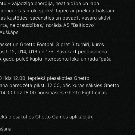
antu - vajadzīga enerģija, neatlaidība un laba
eroci - tas ir olu spēks! Tāpēc ar prieku atbalstām
as kustēties, sacensties un pavadīt vasaru aktīvi.
rta, ne draudzības," norāda AS "Balticovo"
 Auškāps.
sket un Ghetto Football 3 pret 3 turnīri, kuros
s U12, U14, U16 un 17+. Savukārt pēcpusdienā
ik gadu pulcē kuplu interesentu loku un rada īpašu
00 līdz 12.00, iepriekš piesakoties Ghetto
ana paredzēta plkst. 12.00, pēc kuras sāksies Ghetto
 14.00 līdz 18.00 norisināsies Ghetto Fight cīņas.
riekš piesakoties Ghetto Games aplikācijā);
āšana;