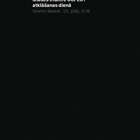
atklāšanas dienā
Ghetto Basket
25. jūlijs, 0:18