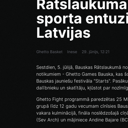
Rātslaukumā 
sporta entuzi
Latvijas
Ghetto Basket
Inese
29. jūnijs, 12:21
Sestdien, 5. jūlijā, Bauskas Rātslaukumā no
notikumiem - Ghetto Games Bauska, kas šo
Bauskas jauniešu festivāla "Starts". Pasāk
dalībnieku un skatītāju, kļūstot par nozīmī
Ghetto Fight programmā paredzētas 25 MM
grupā līdz 12 gadu vecumam cīnīsies Baus
vakara kulminācijā, fināla noslēdzošajā cīņ
(Sev Arch) un mājiniece Andine Bajare (BCSK