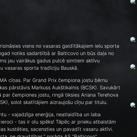
risināsies viens no vasaras gaidītākajiem ielu sporta
gad notiks sadarbībā ar Balticovo un būs daļa no
ums jau vairākus gadus pulcē simtiem aktīvu
gu vasaras sporta tradīciju Bauskā.
A cīņas. Par Grand Prix čempiona jostu bērnu
kas pārstāvis Markuss Aukštikalnis (BCSK). Savukārt
ā par čempiones jostu, ringā tiksies Ariana Terehova
), solot skatītājiem aizraujošu cīņu par titulu.
antu - vajadzīga enerģija, neatlaidība un laba
eroci - tas ir olu spēks! Tāpēc ar prieku atbalstām
as kustēties, sacensties un pavadīt vasaru aktīvi.
rta, ne draudzības," norāda AS "Balticovo"