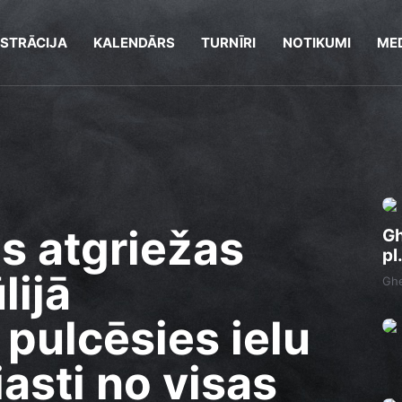
ISTRĀCIJA
KALENDĀRS
TURNĪRI
NOTIKUMI
MED
s atgriežas
Gh
pl
lijā
Ghe
pulcēsies ielu
asti no visas