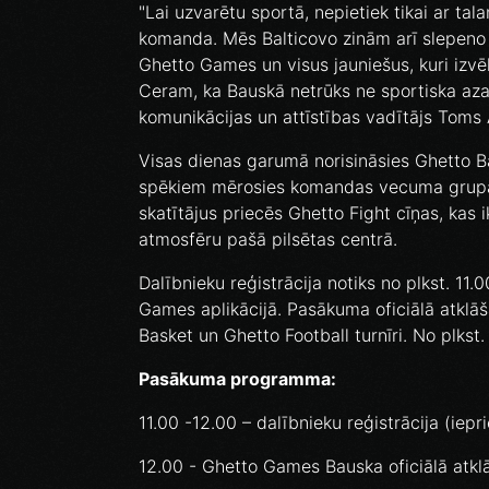
"Lai uzvarētu sportā, nepietiek tikai ar tal
komanda. Mēs Balticovo zinām arī slepeno i
Ghetto Games un visus jauniešus, kuri izvēl
Ceram, ka Bauskā netrūks ne sportiska aza
komunikācijas un attīstības vadītājs Toms
Visas dienas garumā norisināsies Ghetto Ba
spēkiem mērosies komandas vecuma grupā
skatītājus priecēs Ghetto Fight cīņas, kas 
atmosfēru pašā pilsētas centrā.
Dalībnieku reģistrācija notiks no plkst. 11.
Games aplikācijā. Pasākuma oficiālā atklāš
Basket un Ghetto Football turnīri. No plkst.
Pasākuma programma:
11.00 -12.00 – dalībnieku reģistrācija (iep
12.00 - Ghetto Games Bauska oficiālā atkl