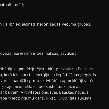
tball turnīri;
 dalībnieki aicināti startēt šādās vecuma grupās:
ovada jauniešiem ir bez maksas, savukārt
ribētājus, gan līdzjutējus - kļūt par daļu no Bauskas
nu, kurā ielu sports, enerģija un kopā būšana piepildīs
varos, paralēli sporta aktivitātēm apmeklētāji varēs
 ķērāju meistarklasē, podkāstu ierakstīšanas
ās ar balvām. Aktivitātes piedāvās Bauskas novada
rība “Piedzīvojumu gars”. Plkst. 19:00 Rātslaukumā