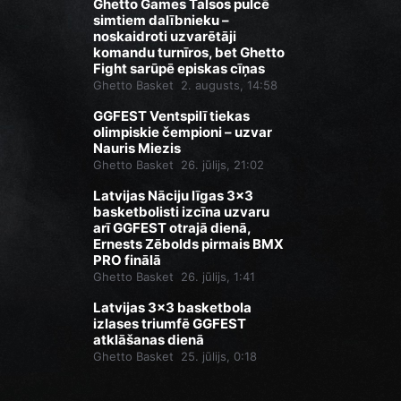
Ghetto Games Talsos pulcē
simtiem dalībnieku –
noskaidroti uzvarētāji
komandu turnīros, bet Ghetto
Fight sarūpē episkas cīņas
Ghetto Basket
2. augusts, 14:58
GGFEST Ventspilī tiekas
olimpiskie čempioni – uzvar
Nauris Miezis
Ghetto Basket
26. jūlijs, 21:02
Latvijas Nāciju līgas 3x3
basketbolisti izcīna uzvaru
arī GGFEST otrajā dienā,
Ernests Zēbolds pirmais BMX
PRO finālā
Ghetto Basket
26. jūlijs, 1:41
Latvijas 3x3 basketbola
izlases triumfē GGFEST
atklāšanas dienā
Ghetto Basket
25. jūlijs, 0:18