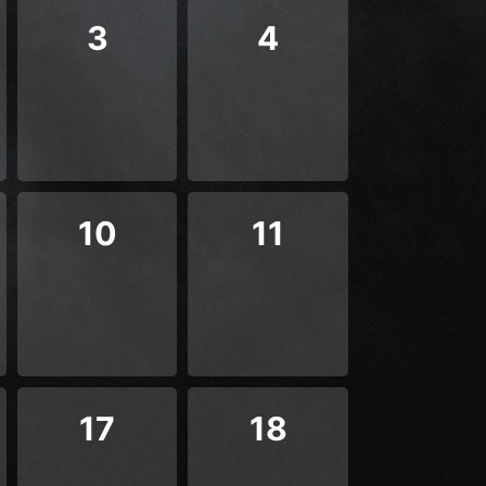
3
4
10
11
17
18