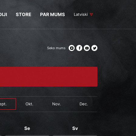
IJI
STORE
PAR MUMS
Latviski
Seko mums
ept.
Okt.
Nov.
Dec.
Se
Sv