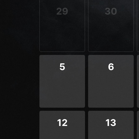
29
30
5
6
12
13