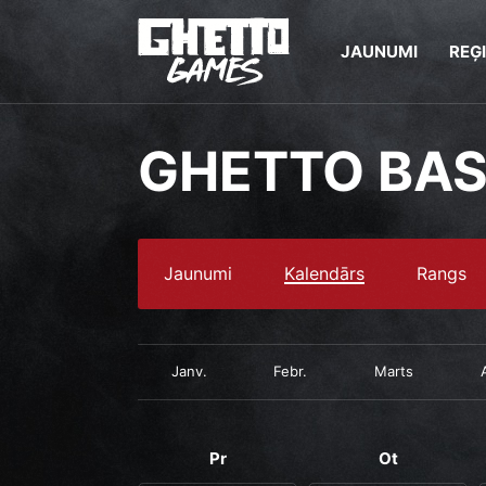
JAUNUMI
REĢ
GHETTO BA
Jaunumi
Kalendārs
Rangs
Janv.
Febr.
Marts
Pr
Ot