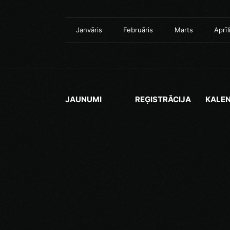
Janvāris
Februāris
Marts
Aprīl
JAUNUMI
REĢISTRĀCIJA
KALE