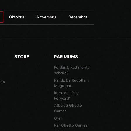
Oktobris
Novembris
Decembris
STORE
PAR MUMS
Ko darīt, kad mentāli
sabrūc?
Palīdzība Rūdolfam
sts
Maguram
Interreg "Play
Forward"
Atbalsti Ghetto
Games
Gym
Par Ghetto Games