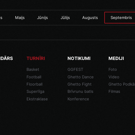
is
Maijs
Jūnijs
Jūlijs
Augusts
Septembris
NDĀRS
TURNĪRI
NOTIKUMI
MEDIJI
Basket
GGFEST
Foto
Football
Ghetto Dance
Video
Floorball
Ghetto Fight
Ghetto Podkā
Superlīga
Brīvrunu batls
Filmas
Ekstraklase
Konference