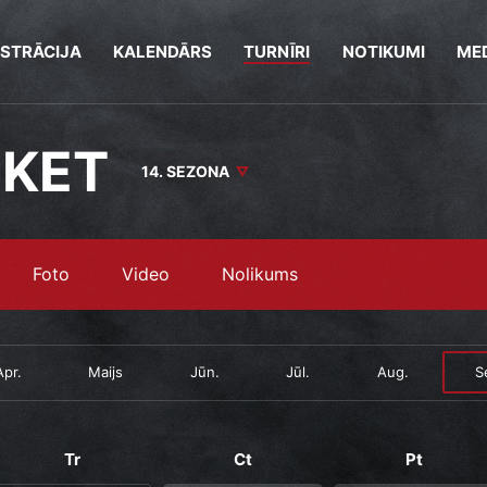
ISTRĀCIJA
KALENDĀRS
TURNĪRI
NOTIKUMI
MED
SKET
14. SEZONA
Foto
Video
Nolikums
Apr.
Maijs
Jūn.
Jūl.
Aug.
S
Tr
Ct
Pt