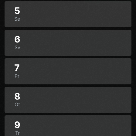
5
Se
6
Sv
7
Pr
8
Ot
9
Tr