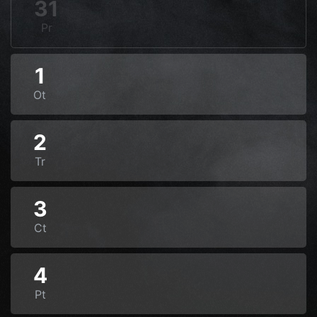
31
Pr
1
Ot
2
Tr
3
Ct
4
Pt