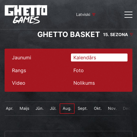
Latviski
GHETTO BASKET
15. SEZONA
Jaunumi
Kalendārs
Rangs
Foto
Video
Nolikums
Apr.
Maijs
Jūn.
Jūl.
Aug.
Sept.
Okt.
Nov.
Dec.