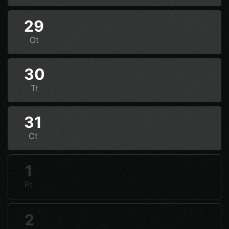
29
Ot
30
Tr
31
Ct
1
Pt
2