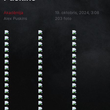
Akadēmija
19. oktobris, 2024, 3:08
Alex Puskins
203 foto