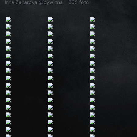
Inna Zaharova @bywinna
352 foto