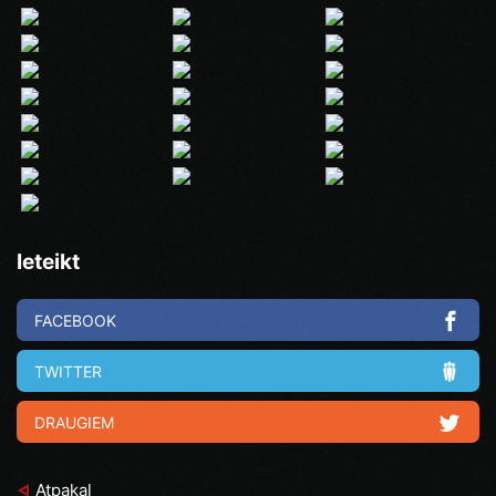
Ieteikt
FACEBOOK
TWITTER
DRAUGIEM
Atpakaļ