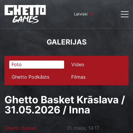
Latviski
GALERIJAS
Foto
Video
Ghetto Podkāsts
Filmas
Ghetto Basket Krāslava /
31.05.2026 / Inna
Ghetto Basket
31. maijs, 14:17