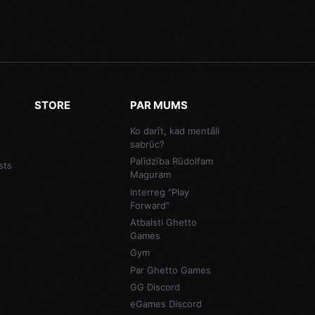
STORE
PAR MUMS
Ko darīt, kad mentāli
sabrūc?
Palīdzība Rūdolfam
sts
Maguram
Interreg "Play
Forward"
Atbalsti Ghetto
Games
Gym
Par Ghetto Games
GG Discord
eGames Discord