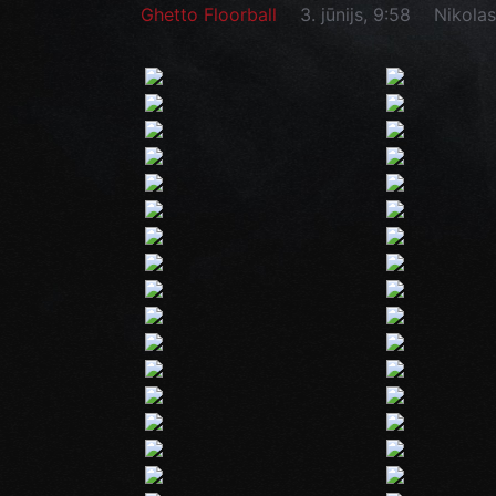
Ghetto Floorball
3. jūnijs, 9:58
Nikolas