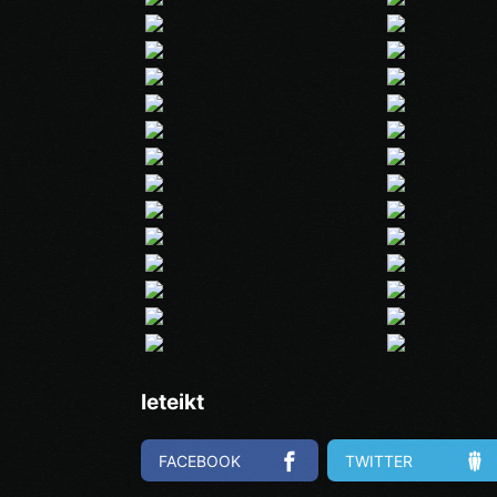
Ieteikt
FACEBOOK
TWITTER