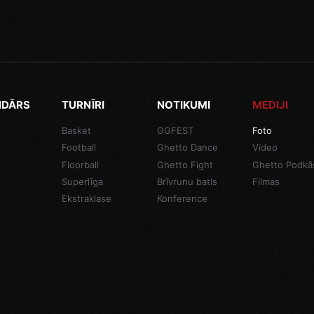
NDĀRS
TURNĪRI
NOTIKUMI
MEDIJI
Basket
GGFEST
Foto
Football
Ghetto Dance
Video
Floorball
Ghetto Fight
Ghetto Podkā
Superlīga
Brīvrunu batls
Filmas
Ekstraklase
Konference