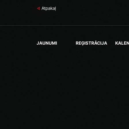
Atpakaļ
JAUNUMI
REĢISTRĀCIJA
KALE