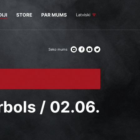
IJI
STORE
PAR MUMS
Latviski
Seko mums
rbols / 02.06.