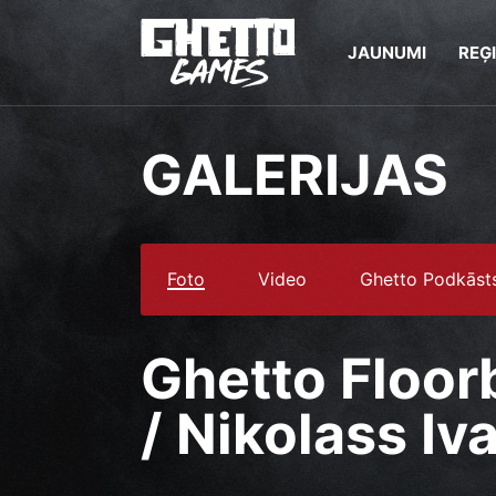
JAUNUMI
REĢ
GALERIJAS
Foto
Video
Ghetto Podkāst
Ghetto Floorb
/ Nikolass Iv