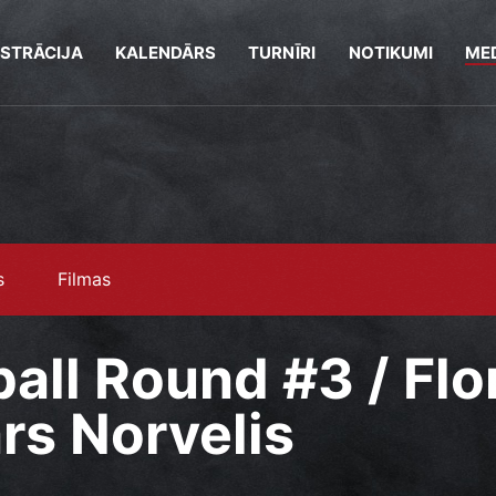
ISTRĀCIJA
KALENDĀRS
TURNĪRI
NOTIKUMI
MED
s
Filmas
all Round #3 / Flo
ars Norvelis