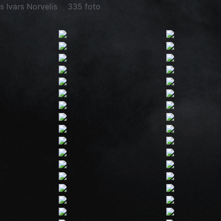
s Ivars Norvelis
335 foto