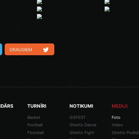
DRAUGIEM
NDĀRS
TURNĪRI
NOTIKUMI
MEDIJI
Basket
GGFEST
Foto
Football
Ghetto Dance
Video
Floorball
Ghetto Fight
Ghetto Podkā