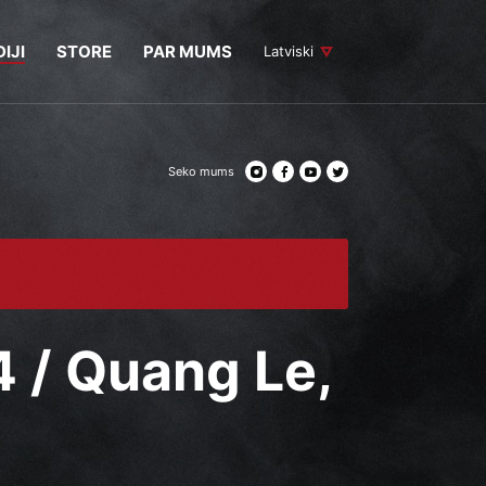
IJI
STORE
PAR MUMS
Latviski
Seko mums
4 / Quang Le,