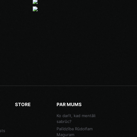
STORE
PAR MUMS
Ko darīt, kad mentāli
sabrūc?
Palīdzība Rūdolfam
sts
Maguram