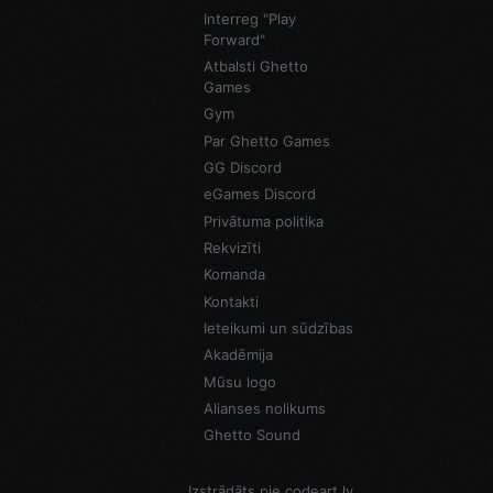
Interreg "Play
Forward"
Atbalsti Ghetto
Games
Gym
Par Ghetto Games
GG Discord
eGames Discord
Privātuma politika
Rekvizīti
Komanda
Kontakti
Ieteikumi un sūdzības
Akadēmija
Mūsu logo
Alianses nolikums
Ghetto Sound
Izstrādāts pie
codeart.lv