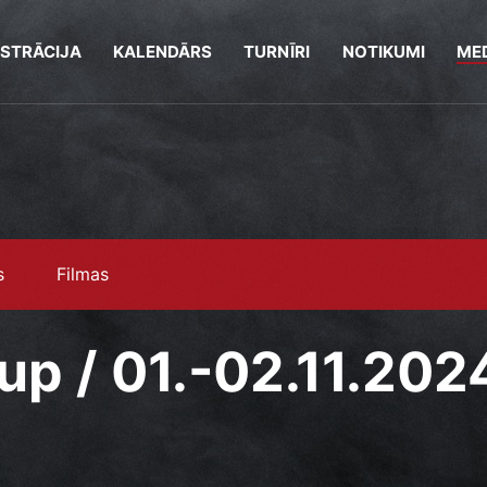
ISTRĀCIJA
KALENDĀRS
TURNĪRI
NOTIKUMI
MED
s
Filmas
up / 01.-02.11.202