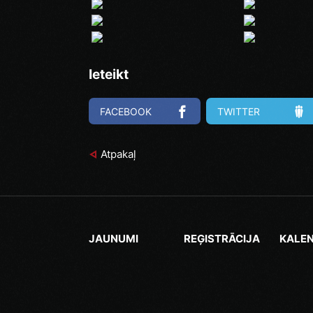
Ieteikt
FACEBOOK
TWITTER
Atpakaļ
JAUNUMI
REĢISTRĀCIJA
KALE