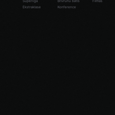
Superlīga
Brīvrunu batls
Filmas
Ekstraklase
Konference