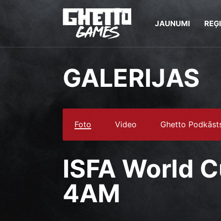
JAUNUMI
REĢ
GALERIJAS
Foto
Video
Ghetto Podkāst
ISFA World C
4AM