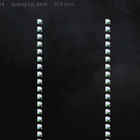
34
Quang Le, 4AM
373 foto