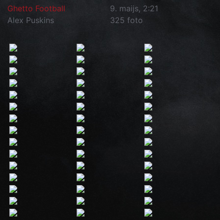
Ghetto Football
9. maijs, 2:21
Alex Puskins
325 foto