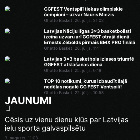
GGFEST Ventspilī tiekas olimpiskie
čempioni – uzvar Nauris Miezis
Ghetto Basket
26. jūlijs, 21:02
Latvijas Nāciju līgas 3x3 basketbolisti
izcīna uzvaru arī GGFEST otrajā dienā,
Ernests Zēbolds pirmais BMX PRO finālā
Ghetto Basket
26. jūlijs, 1:41
Latvijas 3x3 basketbola izlases triumfē
GGFEST atklāšanas dienā
Ghetto Basket
25. jūlijs, 0:18
TOP 10 notikumi, kurus izbaudīt šajā
nedēļas nogalē GG FEST Ventspilī!
Ghetto Basket
22. jūlijs, 10:58
JAUNUMI
Cēsis uz vienu dienu kļūs par Latvijas
ielu sporta galvaspilsētu
3. augusts, 11:03