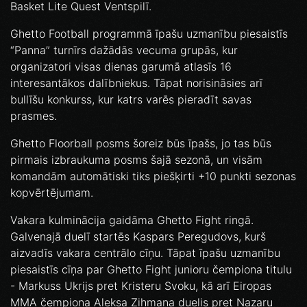
Basket Lite Quest Ventspilī.
Ghetto Football programmā īpašu uzmanību piesaistīs
“Panna” turnīrs dažādās vecuma grupās, kur
organizatori visas dienas garumā atlasīs 16
interesantākos dalībniekus. Tāpat norisināsies arī
bullīšu konkurss, kur katrs varēs pieradīt savas
prasmes.
Ghetto Floorball posms šoreiz būs īpašs, jo tas būs
pirmais izbraukuma posms šajā sezonā, un visām
komandām automātiski tiks piešķirti +10 punkti sezonas
kopvērtējumam.
Vakara kulminācija gaidāma Ghetto Fight ringā.
Galvenajā duelī startēs Kaspars Peregudovs, kurš
aizvadīs vakara centrālo cīņu. Tāpat īpašu uzmanību
piesaistīs cīņa par Ghetto Fight junioru čempiona titulu
- Markuss Ukrijs pret Kristeru Svoku, kā arī Eiropas
MMA čempiona Aleksa Zihmaņa duelis pret Nazaru