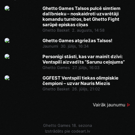
Ghetto Games Talsos pulcē simtiem
dalībnieku – noskaidroti uzvarētāji
komandu turnīros, bet Ghetto Fight
sarūpē episkas cīņas
Ghetto Basket
2. augusts, 14:58
Ghetto Games atgriežas Talsos!
Jaunumi
30. jūlijs, 16:34
Personīgi stāsti, kas var mainīt dzīvi:
Ventspilī aizvadīts “Sarunu ceļojums”
Ghetto Games
27. jūlijs, 16:03
GGFEST Ventspilī tiekas olimpiskie
čempioni – uzvar Nauris Miezis
Ghetto Basket
26. jūlijs, 21:02
Vairāk jaunumu
Ghetto Games 18. sezona
Izstrādāts pie
codeart.lv