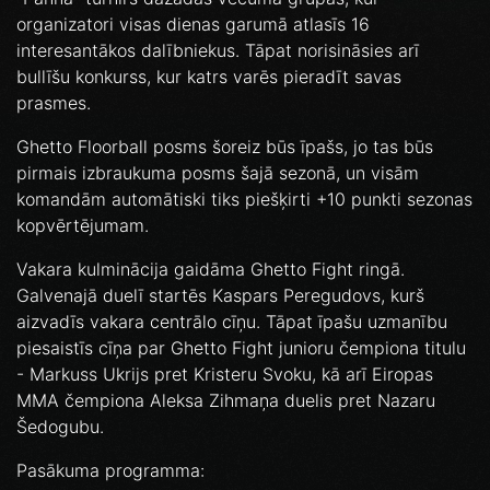
organizatori visas dienas garumā atlasīs 16
interesantākos dalībniekus. Tāpat norisināsies arī
bullīšu konkurss, kur katrs varēs pieradīt savas
prasmes.
Ghetto Floorball posms šoreiz būs īpašs, jo tas būs
pirmais izbraukuma posms šajā sezonā, un visām
komandām automātiski tiks piešķirti +10 punkti sezonas
kopvērtējumam.
Vakara kulminācija gaidāma Ghetto Fight ringā.
Galvenajā duelī startēs Kaspars Peregudovs, kurš
aizvadīs vakara centrālo cīņu. Tāpat īpašu uzmanību
piesaistīs cīņa par Ghetto Fight junioru čempiona titulu
- Markuss Ukrijs pret Kristeru Svoku, kā arī Eiropas
MMA čempiona Aleksa Zihmaņa duelis pret Nazaru
Šedogubu.
Pasākuma programma: