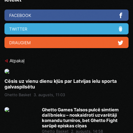
FACEBOOK
TWITTER
DRAUGIEM
Atpakaļ
Cēsis uz vienu dienu kļūs par Latvijas ielu sporta
galvaspilsētu
Ghetto Basket
3. augusts, 11:03
Ghetto Games Talsos pulcē simtiem
dalībnieku – noskaidroti uzvarētāji
komandu turnīros, bet Ghetto Fight
sarūpē episkas cīņas
Ghetto Basket
2. augusts, 14:58