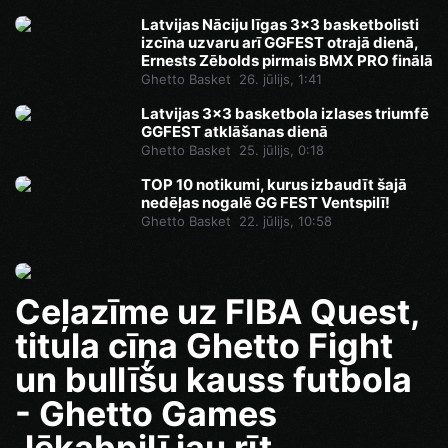
Latvijas Nāciju līgas 3x3 basketbolisti
izcīna uzvaru arī GGFEST otrajā dienā,
Ernests Zēbolds pirmais BMX PRO finālā
Ghetto Basket
26. jūlijs, 1:41
Latvijas 3x3 basketbola izlases triumfē
GGFEST atklāšanas dienā
Ghetto Basket
25. jūlijs, 0:18
TOP 10 notikumi, kurus izbaudīt šajā
nedēļas nogalē GG FEST Ventspilī!
Ghetto Basket
22. jūlijs, 10:58
Ceļazīme uz FIBA Quest,
titula cīņa Ghetto Fight
un bullīšu kauss futbola
- Ghetto Games
Jēkabpilī jau rīt