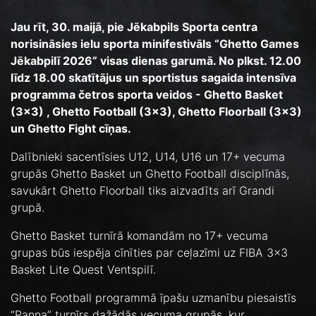
Jau rīt, 30. maijā, pie Jēkabpils Sporta centra
norisināsies ielu sporta minifestivāls “Ghetto Games
Jēkabpilī 2026” visas dienas garumā. No plkst. 12.00
līdz 18.00 skatītājus un sportistus sagaida intensīva
programma četros sporta veidos - Ghetto Basket
(3x3) , Ghetto Football (3x3), Ghetto Floorball (3x3)
un Ghetto Fight cīņas.
Dalībnieki sacentīsies U12, U14, U16 un 17+ vecuma
grupās Ghetto Basket un Ghetto Football disciplīnās,
savukārt Ghetto Floorball tiks aizvadīts arī Grandi
grupā.
Ghetto Basket turnīrā komandām no 17+ vecuma
grupas būs iespēja cīnīties par ceļazīmi uz FIBA 3x3
Basket Lite Quest Ventspilī.
Ghetto Football programmā īpašu uzmanību piesaistīs
“Panna” turnīrs dažādās vecuma grupās, kur