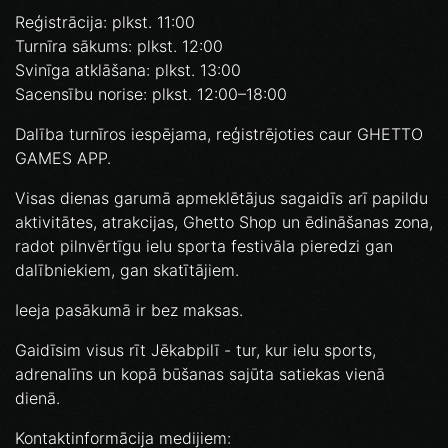
Reģistrācija: plkst. 11:00
Turnīra sākums: plkst. 12:00
Svinīga atklāšana: plkst. 13:00
Sacensību norise: plkst. 12:00–18:00
Dalība turnīros iespējama, reģistrējoties caur GHETTO
GAMES APP.
Visas dienas garumā apmeklētājus sagaidīs arī papildu
aktivitātes, atrakcijas, Ghetto Shop un ēdināšanas zona,
radot pilnvērtīgu ielu sporta festivāla pieredzi gan
dalībniekiem, gan skatītājiem.
Ieeja pasākumā ir bez maksas.
Gaidīsim visus rīt Jēkabpilī - tur, kur ielu sports,
adrenalīns un kopā būšanas sajūta satiekas vienā
dienā.
Kontaktinformācija medijiem: