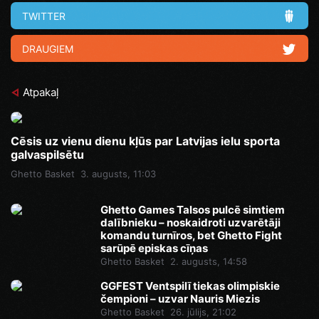
TWITTER
DRAUGIEM
Atpakaļ
Cēsis uz vienu dienu kļūs par Latvijas ielu sporta
galvaspilsētu
Ghetto Basket
3. augusts, 11:03
Ghetto Games Talsos pulcē simtiem
dalībnieku – noskaidroti uzvarētāji
komandu turnīros, bet Ghetto Fight
sarūpē episkas cīņas
Ghetto Basket
2. augusts, 14:58
GGFEST Ventspilī tiekas olimpiskie
čempioni – uzvar Nauris Miezis
Ghetto Basket
26. jūlijs, 21:02