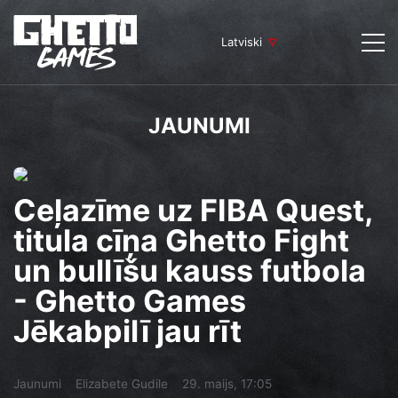
Latviski
JAUNUMI
Ceļazīme uz FIBA Quest,
titula cīņa Ghetto Fight
un bullīšu kauss futbola
- Ghetto Games
Jēkabpilī jau rīt
Jaunumi
Elizabete Gudile
29. maijs, 17:05