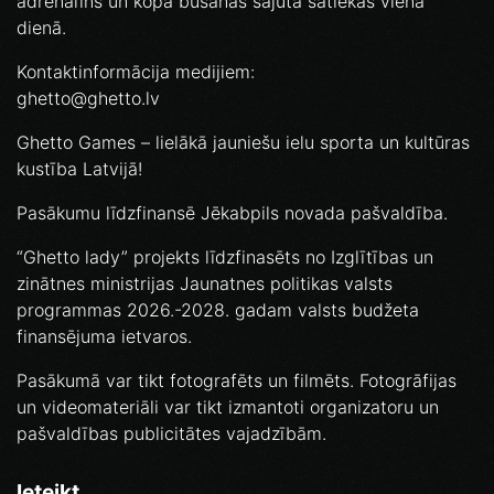
adrenalīns un kopā būšanas sajūta satiekas vienā
dienā.
Kontaktinformācija medijiem:
ghetto@ghetto.lv
Ghetto Games – lielākā jauniešu ielu sporta un kultūras
kustība Latvijā!
Pasākumu līdzfinansē Jēkabpils novada pašvaldība.
“Ghetto lady” projekts līdzfinasēts no Izglītības un
zinātnes ministrijas Jaunatnes politikas valsts
programmas 2026.-2028. gadam valsts budžeta
finansējuma ietvaros.
Pasākumā var tikt fotografēts un filmēts. Fotogrāfijas
un videomateriāli var tikt izmantoti organizatoru un
pašvaldības publicitātes vajadzībām.
Ieteikt