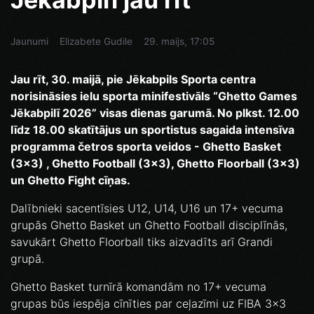
Jaunumi
Elizabete Gudile
29. maijs, 17:05
Jau rīt, 30. maijā, pie Jēkabpils Sporta centra
norisināsies ielu sporta minifestivāls “Ghetto Games
Jēkabpilī 2026” visas dienas garumā. No plkst. 12.00
līdz 18.00 skatītājus un sportistus sagaida intensīva
programma četros sporta veidos - Ghetto Basket
(3x3) , Ghetto Football (3x3), Ghetto Floorball (3x3)
un Ghetto Fight cīņas.
Dalībnieki sacentīsies U12, U14, U16 un 17+ vecuma
grupās Ghetto Basket un Ghetto Football disciplīnās,
savukārt Ghetto Floorball tiks aizvadīts arī Grandi
grupā.
Ghetto Basket turnīrā komandām no 17+ vecuma
grupas būs iespēja cīnīties par ceļazīmi uz FIBA 3x3