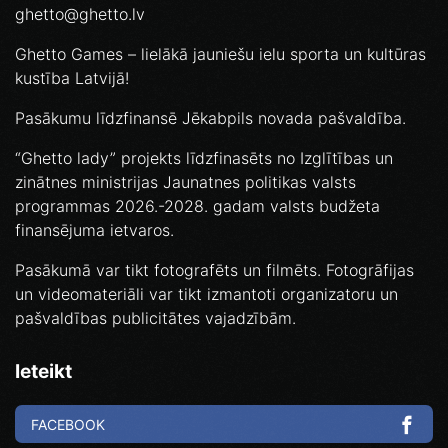
ghetto@ghetto.lv
Ghetto Games – lielākā jauniešu ielu sporta un kultūras
kustība Latvijā!
Pasākumu līdzfinansē Jēkabpils novada pašvaldība.
“Ghetto lady” projekts līdzfinasēts no Izglītības un
zinātnes ministrijas Jaunatnes politikas valsts
programmas 2026.-2028. gadam valsts budžeta
finansējuma ietvaros.
Pasākumā var tikt fotografēts un filmēts. Fotogrāfijas
un videomateriāli var tikt izmantoti organizatoru un
pašvaldības publicitātes vajadzībām.
Ieteikt
FACEBOOK