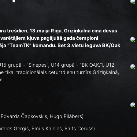
rā trešdien, 13.maijā Rīgā, Grīziņkalnā cīņā devās
arētājiem kļuva pagājušā gada čempioni
pēja “TeamTK” komandu. Bet 3.vietu ieguva BK/Oak
15 grupā - "Sinepes", U14 grupā - "BK OAK/1, U12
 tikai tradicionālais ceturtdienu turnīrs Grīziņkalnā,
ā!
, Edvards Čapkovskis, Hugo Pilābers)
alds Gergis, Emīls Kalniņš, Ralfs Ceruss)