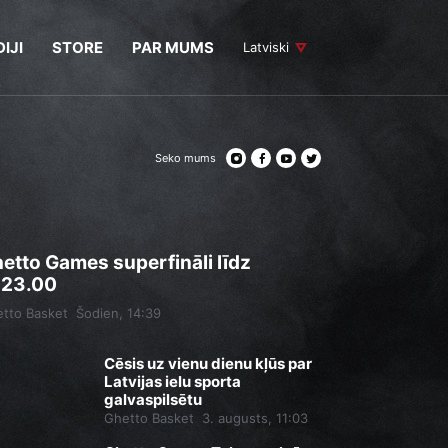
IJI
STORE
PAR MUMS
Latviski
Seko mums
etto Games superfināli līdz
.23.00
tto Basket
Šodien, 14:39
Cēsis uz vienu dienu kļūs par
Latvijas ielu sporta
galvaspilsētu
Ghetto Basket
3. augusts, 11:03