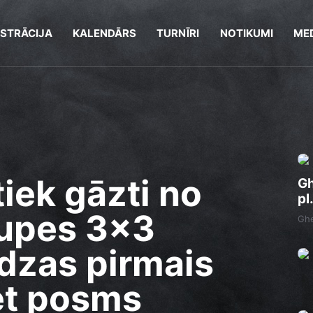
ISTRĀCIJA
KALENDĀRS
TURNĪRI
NOTIKUMI
MED
iek gāzti no
Gh
pl
rupes 3x3
Ghe
dzas pirmais
et posms