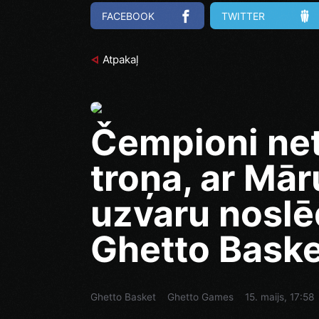
FACEBOOK
TWITTER
Atpakaļ
Čempioni net
troņa, ar Mā
uzvaru noslē
Ghetto Bask
Ghetto Basket
Ghetto Games
15. maijs, 17:58