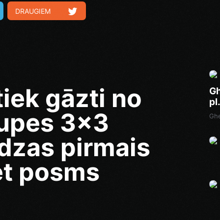
DRAUGIEM
iek gāzti no
Gh
pl
rupes 3x3
Ghe
dzas pirmais
et posms