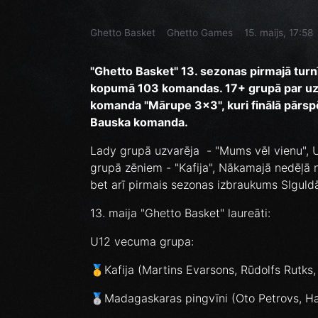
Ghetto Basket
Ghetto Games
15. maijs, 17:58
"Ghetto Basket" 13. sezonas pirmajā turnī
kopumā 103 komandas. 17+ grupā par uzv
komanda "Mārupe 3x3", kuri finālā pārs
Bauska komanda.
Lady grupā uzvarēja - "Mums vēl vienu", U
grupā zēniem - "Kafija", Nākamajā nedēļā ne
bet arī pirmais sezonas izbraukums SIguld
13. maija "Ghetto Basket" laureāti:
U12 vecuma grupa:
🥇Kafija (Martins Evarsons, Rūdolfs Rutks
🥈Madagaskaras pingvīni (Oto Petrovs, Har