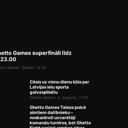
etto Games superfināli līdz
.23.00
tto Basket
Šodien, 14:39
Cēsis uz vienu dienu kļūs par
Latvijas ielu sporta
galvaspilsētu
Ghetto Basket
3. augusts, 11:03
Ghetto Games Talsos pulcē
simtiem dalībnieku –
noskaidroti uzvarētāji
komandu turnīros, bet Ghetto
Fight sarūpē episkas cīņas