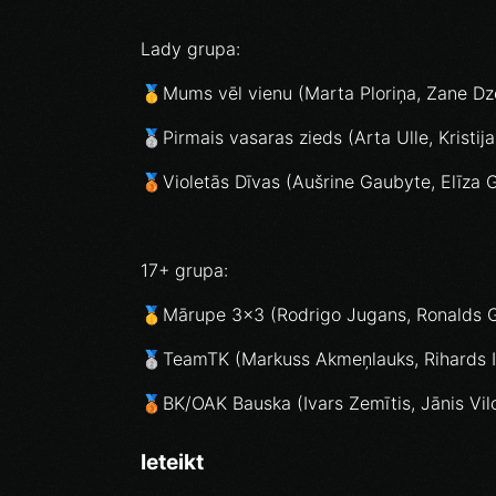
Lady grupa:
🥇Mums vēl vienu (Marta Ploriņa, Zane Dz
🥈Pirmais vasaras zieds (Arta Ulle, Kristi
🥉Violetās Dīvas (Aušrine Gaubyte, Elīza G
17+ grupa:
🥇Mārupe 3x3 (Rodrigo Jugans, Ronalds Gi
🥈TeamTK (Markuss Akmeņlauks, Rihards Iv
🥉BK/OAK Bauska (Ivars Zemītis, Jānis Vilc
Ieteikt