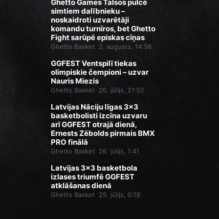
Ghetto Games Talsos pulcē
simtiem dalībnieku –
noskaidroti uzvarētāji
komandu turnīros, bet Ghetto
Fight sarūpē episkas cīņas
Ghetto Basket
2. augusts, 14:58
GGFEST Ventspilī tiekas
olimpiskie čempioni – uzvar
Nauris Miezis
Ghetto Basket
26. jūlijs, 21:02
Latvijas Nāciju līgas 3x3
basketbolisti izcīna uzvaru
arī GGFEST otrajā dienā,
Ernests Zēbolds pirmais BMX
PRO finālā
Ghetto Basket
26. jūlijs, 1:41
Latvijas 3x3 basketbola
izlases triumfē GGFEST
atklāšanas dienā
Ghetto Basket
25. jūlijs, 0:18