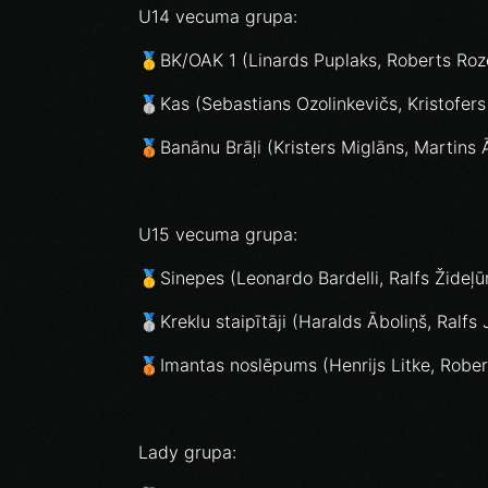
U14 vecuma grupa:
🥇BK/OAK 1 (Linards Puplaks, Roberts Roze
🥈Kas (Sebastians Ozolinkevičs, Kristofer
🥉Banānu Brāļi (Kristers Miglāns, Martins
U15 vecuma grupa:
🥇Sinepes (Leonardo Bardelli, Ralfs Žideļū
🥈Kreklu staipītāji (Haralds Āboliņš, Ralfs 
🥉Imantas noslēpums (Henrijs Litke, Rober
Lady grupa: