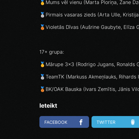
🥇Mums vēl vienu (Marta Ploriņa, Zane Dz
🥈Pirmais vasaras zieds (Arta Ulle, Kristi
🥉Violetās Dīvas (Aušrine Gaubyte, Elīza G
17+ grupa:
🥇Mārupe 3x3 (Rodrigo Jugans, Ronalds Gi
🥈TeamTK (Markuss Akmeņlauks, Rihards Iv
🥉BK/OAK Bauska (Ivars Zemītis, Jānis Vilc
Ieteikt
FACEBOOK
TWITTER