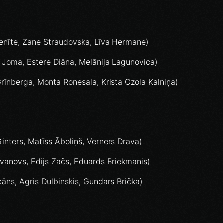
enīte, Zane Straudovska, Līva Hermane)
ja Joma, Estere Diāna, Melānija Lagunovica)
rīnberga, Monta Ronesala, Krista Ozola Kalniņa)
nters, Matīss Āboliņš, Verners Drava)
anovs, Edijs Začs, Eduards Briekmanis)
āns, Agris Dulbinskis, Gundars Brička)