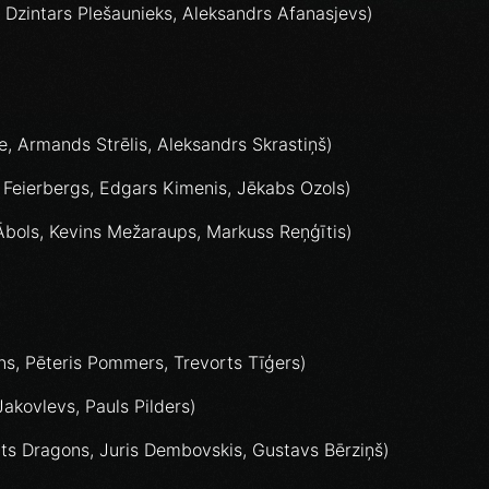
 Dzintars Plešaunieks, Aleksandrs Afanasjevs)
, Armands Strēlis, Aleksandrs Skrastiņš)
s Feierbergs, Edgars Kimenis, Jēkabs Ozols)
 Ābols, Kevins Mežaraups, Markuss Reņģītis)
ns, Pēteris Pommers, Trevorts Tīģers)
Jakovlevs, Pauls Pilders)
ts Dragons, Juris Dembovskis, Gustavs Bērziņš)