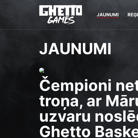
JAUNUMI
REĢ
JAUNUMI
Čempioni net
troņa, ar Mā
uzvaru noslē
Ghetto Bask