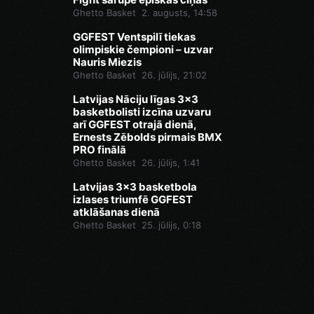
Ghetto Basket
2. augusts, 14:58
GGFEST Ventspilī tiekas
olimpiskie čempioni – uzvar
Nauris Miezis
Ghetto Basket
26. jūlijs, 21:02
Latvijas Nāciju līgas 3x3
basketbolisti izcīna uzvaru
arī GGFEST otrajā dienā,
Ernests Zēbolds pirmais BMX
PRO finālā
Ghetto Basket
26. jūlijs, 1:41
Latvijas 3x3 basketbola
izlases triumfē GGFEST
atklāšanas dienā
Ghetto Basket
25. jūlijs, 0:18