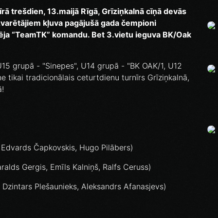
rā trešdien, 13.maijā Rīgā, Grīziņkalnā cīņā devās
arētājiem kļuva pagājušā gada čempioni
pēja “TeamTK” komandu. Bet 3.vietu ieguva BK/Oak
15 grupā - "Sinepes", U14 grupā - "BK OAK/1, U12
 tikai tradicionālais ceturtdienu turnīrs Grīziņkalnā,
ā!
, Edvards Čapkovskis, Hugo Pilābers)
alds Gergis, Emīls Kalniņš, Ralfs Ceruss)
 Dzintars Plešaunieks, Aleksandrs Afanasjevs)