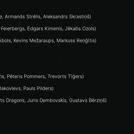
, Armands Strēlis, Aleksandrs Skrastiņš)
s Feierbergs, Edgars Kimenis, Jēkabs Ozols)
 Ābols, Kevins Mežaraups, Markuss Reņģītis)
ns, Pēteris Pommers, Trevorts Tīģers)
Jakovlevs, Pauls Pilders)
ts Dragons, Juris Dembovskis, Gustavs Bērziņš)