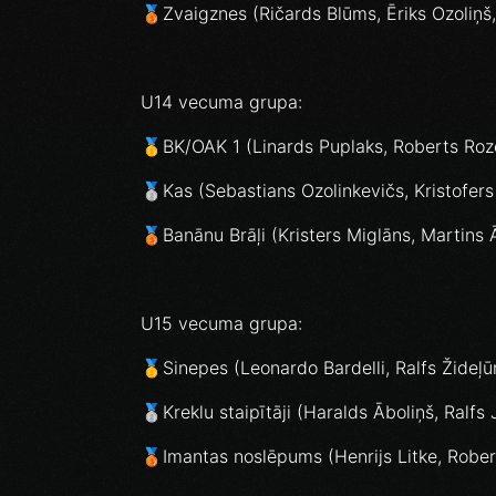
🥉Zvaigznes (Ričards Blūms, Ēriks Ozoliņš,
U14 vecuma grupa:
🥇BK/OAK 1 (Linards Puplaks, Roberts Roze
🥈Kas (Sebastians Ozolinkevičs, Kristofer
🥉Banānu Brāļi (Kristers Miglāns, Martins
U15 vecuma grupa:
🥇Sinepes (Leonardo Bardelli, Ralfs Žideļū
🥈Kreklu staipītāji (Haralds Āboliņš, Ralfs 
🥉Imantas noslēpums (Henrijs Litke, Rober