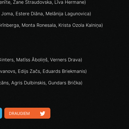
enīte, Zane Straudovska, Līva Hermane)
ja Joma, Estere Diāna, Melānija Lagunovica)
rīnberga, Monta Ronesala, Krista Ozola Kalniņa)
nters, Matīss Āboliņš, Verners Drava)
anovs, Edijs Začs, Eduards Briekmanis)
āns, Agris Dulbinskis, Gundars Brička)
DRAUGIEM