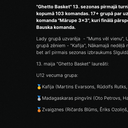
"Ghetto Basket" 13. sezonas pirmajā turnī
kopumā 103 komandas. 17+ grupā par uzv
komanda "Mārupe 3x3", kuri finālā pārs
Bauska komanda.
Lady grupā uzvarēja - "Mums vēl vienu", U
grupā zēniem - "Kafija", Nākamajā nedēļā ne
bet arī pirmais sezonas izbraukums SIguld
13. maija "Ghetto Basket" laureāti:
U12 vecuma grupa:
🥇Kafija (Martins Evarsons, Rūdolfs Rutks
🥈Madagaskaras pingvīni (Oto Petrovs, Har
🥉Zvaigznes (Ričards Blūms, Ēriks Ozoliņš,