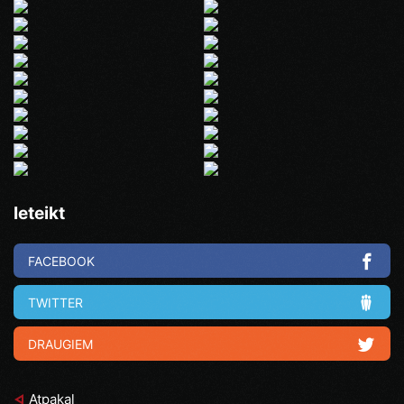
Ieteikt
FACEBOOK
TWITTER
DRAUGIEM
Atpakaļ