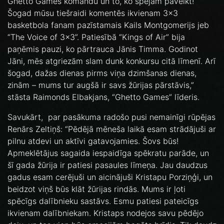
Ghetto Games komandu un to, ko spējam paveikt!
Šogad mūsu tiešraidi komentēs ikvienam 3x3
basketbola fanam pazīstamais Kails Montgomerijs jeb
“The Voice of 3x3”. Patiesībā “Kings of Air” bija
paņēmis pauzi, ko pārtrauca Jānis Timma. Godinot
Jāni, mēs atgriezām slam dunk konkursu citā līmenī. Arī
šogad, dažas dienas pirms viņa dzimšanas dienas,
zinām – mums tur augšā ir savs žūrijas pārstāvis,”
stāsta Raimonds Elbakjans, “Ghetto Games” līderis.
Savukārt, par pasākuma radošo pusi nemainīgi rūpējas
Renārs Zeltiņš: “Pēdējā mēneša laikā esam strādājuši ar
pilnu atdevi un aktīvi gatavojamies. Šovs būs!
Apmeklētājus sagaida iespaidīga spēkratu parāde, un
šī gada žūrija ir patiesi pasaules līmeņa. Jau daudzus
gadus esam cerējuši un aicinājuši Kristapu Porziņģi, un
beidzot viņš būs klāt žūrijas rindās. Mums ir ļoti
spēcīgs dalībnieku sastāvs. Esmu patiesi pateicīgs
ikvienam dalībniekam. Kristaps nodejos savu pēdējo