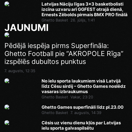
Latvijas Nāciju līgas 3x3 basketbolisti
izcīna uzvaru arī GGFEST otrajā dienā,
Ernests Zēbolds pirmais BMX PRO finālā
Ghetto Basket
26. jūlijs, 1:41
JAUNUMI
Ghetto Games superfināli līdz pl.23.00
Pēdējā iespēja pirms Superfināla:
Ghetto Football pie “AKROPOLE Rīga”
7. augusts, 14:46
izspēlēs dubultos punktus
7. augusts, 12:35
No ielu sporta laukumiem visā Latvijā
līdz Cēsu sirdij – Ghetto Games noslēdz
vasaras izbraukumus
Ghetto Basket
Vakar, 23:20
Ghetto Games superfināli līdz pl.23.00
Ghetto Basket
7. augusts, 14:39
Cēsis uz vienu dienu kļūs par Latvijas
ielu sporta galvaspilsētu