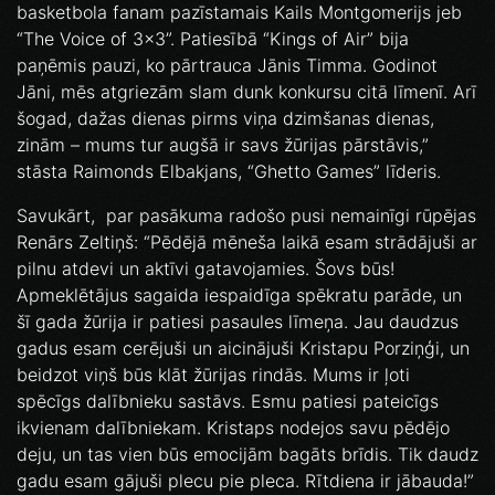
basketbola fanam pazīstamais Kails Montgomerijs jeb
“The Voice of 3x3”. Patiesībā “Kings of Air” bija
paņēmis pauzi, ko pārtrauca Jānis Timma. Godinot
Jāni, mēs atgriezām slam dunk konkursu citā līmenī. Arī
šogad, dažas dienas pirms viņa dzimšanas dienas,
zinām – mums tur augšā ir savs žūrijas pārstāvis,”
stāsta Raimonds Elbakjans, “Ghetto Games” līderis.
Savukārt, par pasākuma radošo pusi nemainīgi rūpējas
Renārs Zeltiņš: “Pēdējā mēneša laikā esam strādājuši ar
pilnu atdevi un aktīvi gatavojamies. Šovs būs!
Apmeklētājus sagaida iespaidīga spēkratu parāde, un
šī gada žūrija ir patiesi pasaules līmeņa. Jau daudzus
gadus esam cerējuši un aicinājuši Kristapu Porziņģi, un
beidzot viņš būs klāt žūrijas rindās. Mums ir ļoti
spēcīgs dalībnieku sastāvs. Esmu patiesi pateicīgs
ikvienam dalībniekam. Kristaps nodejos savu pēdējo
deju, un tas vien būs emocijām bagāts brīdis. Tik daudz
gadu esam gājuši plecu pie pleca. Rītdiena ir jābauda!”