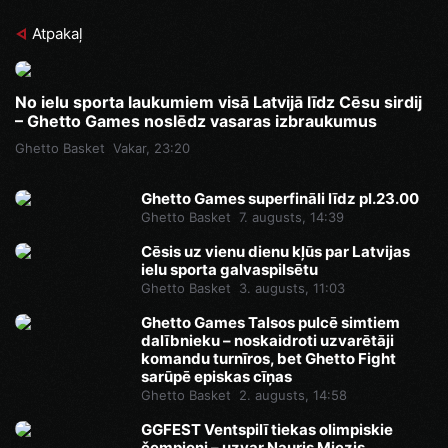
Atpakaļ
No ielu sporta laukumiem visā Latvijā līdz Cēsu sirdij
– Ghetto Games noslēdz vasaras izbraukumus
Ghetto Basket
Vakar, 23:20
Ghetto Games superfināli līdz pl.23.00
Ghetto Basket
7. augusts, 14:39
Cēsis uz vienu dienu kļūs par Latvijas
ielu sporta galvaspilsētu
Ghetto Basket
3. augusts, 11:03
Ghetto Games Talsos pulcē simtiem
dalībnieku – noskaidroti uzvarētāji
komandu turnīros, bet Ghetto Fight
sarūpē episkas cīņas
Ghetto Basket
2. augusts, 14:58
GGFEST Ventspilī tiekas olimpiskie
čempioni – uzvar Nauris Miezis