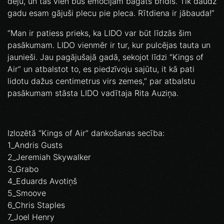
deju, un tas vien būs emocijām bagāts brīdis. Tik daudz
gadu esam gājuši plecu pie pleca. Rītdiena ir jābauda!”
“Man ir patiess prieks, ka LIDO var būt līdzās šim
pasākumam. LIDO vienmēr ir tur, kur pulcējas tauta un
jaunieši. Jau pagājušajā gadā, sekojot līdzi “Kings of
Air” un atbalstot to, es piedzīvoju sajūtu, it kā pati
lidotu dažus centimetrus virs zemes,” par atbalstu
pasākumam stāsta LIDO vadītaja Rita Auziņa.
Izlozētā “Kings of Air” dankošanas secība:
1_Andris Gusts
2_Jeremiah Skywalker
3_Grabo
4_Eduards Avotiņš
5_Smoove
6_Chris Staples
7_Joel Henry