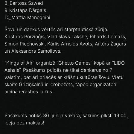
8_Bartosz Szwed
9_Kristaps Dārgais
10_Mattia Meneghini
Šovu un dankus vērtēs arī starptautiskā žūrija:
Kristaps Porziņģis, Vladislavs Lakshe, Rihards Lomažs,
Simon Piechowski, Kārlis Arnolds Avots, Artūrs Žagars
un Aleksandrs Samoilovs.
“Kings of Air” organizē “Ghetto Games” kopā ar “LIDO
Ashais”. Pasākums pulcēs ne tikai dankerus no 7
valstīm, bet arī priecēs ar krāšņu kultūras šovu. Vietu
skaits Grīziņkalnā ir ierobežots, tāpēc organizatori
aicina ierasties laikus.
Pasākums notiks 30. jūnija vakarā, sākums plkst. 19:00,
ieeja bez maksas!