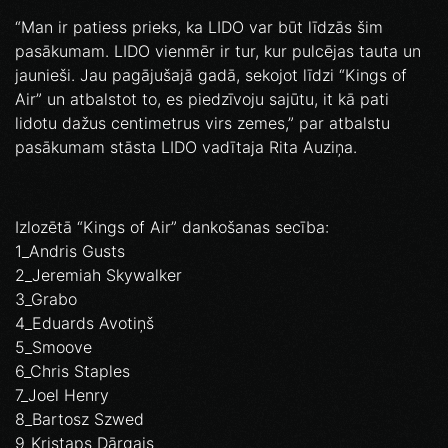
“Man ir patiess prieks, ka LIDO var būt līdzās šim
pasākumam. LIDO vienmēr ir tur, kur pulcējas tauta un
jaunieši. Jau pagājušajā gadā, sekojot līdzi “Kings of
Air” un atbalstot to, es piedzīvoju sajūtu, it kā pati
lidotu dažus centimetrus virs zemes,” par atbalstu
pasākumam stāsta LIDO vadītaja Rita Auziņa.
Izlozētā “Kings of Air” dankošanas secība:
1_Andris Gusts
2_Jeremiah Skywalker
3_Grabo
4_Eduards Avotiņš
5_Smoove
6_Chris Staples
7_Joel Henry
8_Bartosz Szwed
9_Kristaps Dārgais