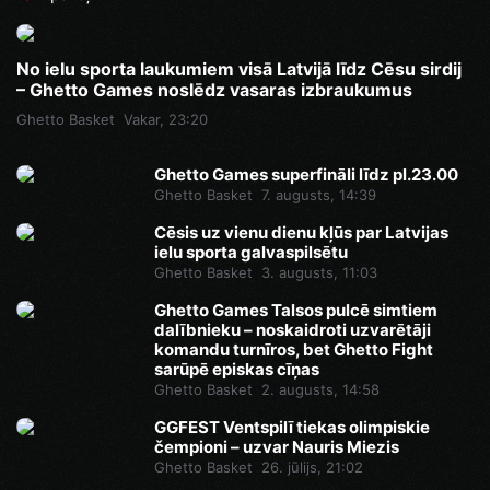
No ielu sporta laukumiem visā Latvijā līdz Cēsu sirdij
– Ghetto Games noslēdz vasaras izbraukumus
Ghetto Basket
Vakar, 23:20
Ghetto Games superfināli līdz pl.23.00
Ghetto Basket
7. augusts, 14:39
Cēsis uz vienu dienu kļūs par Latvijas
ielu sporta galvaspilsētu
Ghetto Basket
3. augusts, 11:03
Ghetto Games Talsos pulcē simtiem
dalībnieku – noskaidroti uzvarētāji
komandu turnīros, bet Ghetto Fight
sarūpē episkas cīņas
Ghetto Basket
2. augusts, 14:58
GGFEST Ventspilī tiekas olimpiskie
čempioni – uzvar Nauris Miezis
Ghetto Basket
26. jūlijs, 21:02