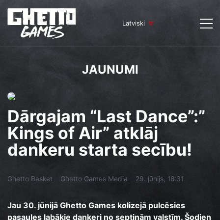
Latviski
JAUNUMI
Dārgajam “Last Dance”:”
Kings of Air” atklāj
dankeru starta secību!
Ghetto Basket
Ghetto Games Media
29. jūnijs, 18:31
Jau 30. jūnijā Ghetto Games kolizejā pulcēsies
pasaules labākie dankeri no septiņām valstīm. Šodien