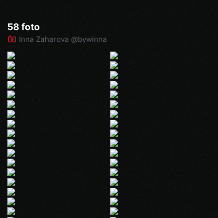
58 foto
Inna Zaharova @bywinna