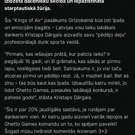
izlozēta dalībnieku secība un iepazīstināta
starptautiskā žūrija.
Šis “Kings of Air” pasākums Grīziņkalnā būs ļoti īpašs
un emocijām bagāts – Latvijas visu laiku labākais
dankeris Kristaps Dārgais aizvadīs savu “pēdējo deju”
profesionālajā dunk sporta veidā.
“Pirmais, kas iešaujas prātā, kur palicis laiks? Ir
pagājuši 16 gadi, un šī grāmata, kas sākās ar pirmo
lapu, noslēgsies tieši šeit. Satraukums ir, jo visi taču
atceras pirmo un pēdējo reizi. Jā, ir mazliet bail. Bet es
zinu – tas būs kaut kas īpašs. Izbaudīšu katru mirkli, jo
lidot Ghetto Games, pasaules labākajā konkursā, ir
patiess gods!”, stāsta Kristaps Dārgais.
“Šis ir par 20% jaudīgāks sastāvs, ja runājam par
dankeriem vien. Ar katru gadu aizvien vairāk lepojos ar
Ghetto Games komandu un to, ko spējam paveikt!
Šogad mūsu tiešraidi komentēs ikvienam 3x3