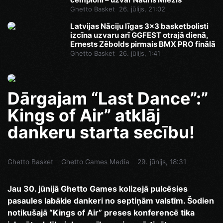
Ghetto Basket
26. jūlijs, 21:02
Latvijas Nāciju līgas 3x3 basketbolisti
izcīna uzvaru arī GGFEST otrajā dienā,
Ernests Zēbolds pirmais BMX PRO finālā
Ghetto Basket
26. jūlijs, 1:41
Dārgajam “Last Dance”:”
Kings of Air” atklāj
dankeru starta secību!
Ghetto Basket
Ghetto Games Media
29. jūnijs, 18:31
Jau 30. jūnijā Ghetto Games kolizejā pulcēsies
pasaules labākie dankeri no septiņām valstīm. Šodien
notikušajā “Kings of Air” preses konferencē tika