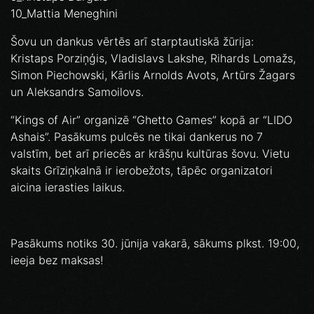
10_Mattia Meneghini
Šovu un dankus vērtēs arī starptautiskā žūrija:
Kristaps Porziņģis, Vladislavs Lakshe, Rihards Lomažs,
Simon Piechowski, Kārlis Arnolds Avots, Artūrs Žagars
un Aleksandrs Samoilovs.
“Kings of Air” organizē “Ghetto Games” kopā ar “LIDO
Ashais”. Pasākums pulcēs ne tikai dankerus no 7
valstīm, bet arī priecēs ar krāšņu kultūras šovu. Vietu
skaits Grīziņkalnā ir ierobežots, tāpēc organizatori
aicina ierasties laikus.
Pasākums notiks 30. jūnija vakarā, sākums plkst. 19:00,
ieeja bez maksas!