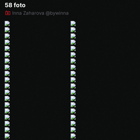
58 foto
Inna Zaharova @bywinna