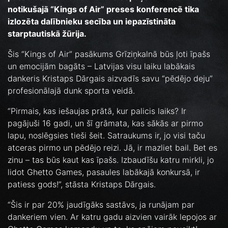
notikušajā “Kings of Air” preses konferencē tika
izlozēta dalībnieku secība un iepazīstināta
starptautiskā žūrija.
Šis “Kings of Air” pasākums Grīziņkalnā būs ļoti īpašs
un emocijām bagāts – Latvijas visu laiku labākais
dankeris Kristaps Dārgais aizvadīs savu “pēdējo deju”
profesionālajā dunk sporta veidā.
“Pirmais, kas iešaujas prātā, kur palicis laiks? Ir
pagājuši 16 gadi, un šī grāmata, kas sākās ar pirmo
lapu, noslēgsies tieši šeit. Satraukums ir, jo visi taču
atceras pirmo un pēdējo reizi. Jā, ir mazliet bail. Bet es
zinu – tas būs kaut kas īpašs. Izbaudīšu katru mirkli, jo
lidot Ghetto Games, pasaules labākajā konkursā, ir
patiess gods!”, stāsta Kristaps Dārgais.
“Šis ir par 20% jaudīgāks sastāvs, ja runājam par
dankeriem vien. Ar katru gadu aizvien vairāk lepojos ar