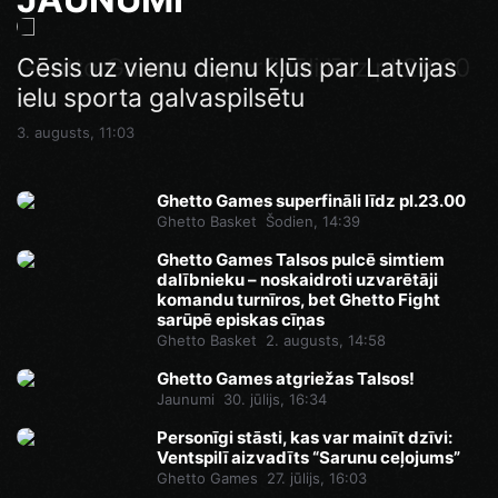
Ghetto Games superfināli līdz pl.23.00
Cēsis uz vienu dienu kļūs par Latvijas
Pēdējā iespēja pirms Superfināla:
ielu sporta galvaspilsētu
Ghetto Football pie “AKROPOLE Rīga”
Šodien, 14:46
izspēlēs dubultos punktus
3. augusts, 11:03
Šodien, 12:35
Ghetto Games superfināli līdz pl.23.00
Ghetto Basket
Šodien, 14:39
Ghetto Games Talsos pulcē simtiem
dalībnieku – noskaidroti uzvarētāji
komandu turnīros, bet Ghetto Fight
sarūpē episkas cīņas
Ghetto Basket
2. augusts, 14:58
Ghetto Games atgriežas Talsos!
Jaunumi
30. jūlijs, 16:34
Personīgi stāsti, kas var mainīt dzīvi:
Ventspilī aizvadīts “Sarunu ceļojums”
Ghetto Games
27. jūlijs, 16:03