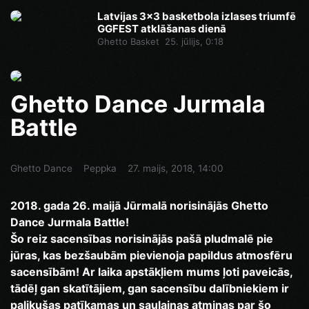
Latvijas 3x3 basketbola izlases triumfē
GGFEST atklāšanas dienā
Ghetto Basket
25. jūlijs, 0:18
Ghetto Dance Jurmala
Battle
Ghetto Dance
Peppka
27. maijs, 2018, 14:00
2018. gada 26. maijā Jūrmalā norisinājās Ghetto
Dance Jurmala Battle!
Šo reiz sacensības norisinājās pašā pludmalē pie
jūras, kas bezšaubām pievienoja papildus atmosfēru
sacensībām! Ar laika apstākļiem mums ļoti paveicās,
tādēļ gan skatītājiem, gan sacensību dalībniekiem ir
palikušas patīkamas un saulainas atmiņas par šo