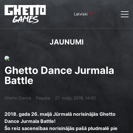
Latviski
JAUNUMI
Ghetto Dance Jurmala
Battle
Ghetto Dance
Peppka
27. maijs, 2018, 14:00
2018. gada 26. maijā Jūrmalā norisinājās Ghetto
Dance Jurmala Battle!
Šo reiz sacensības norisinājās pašā pludmalē pie