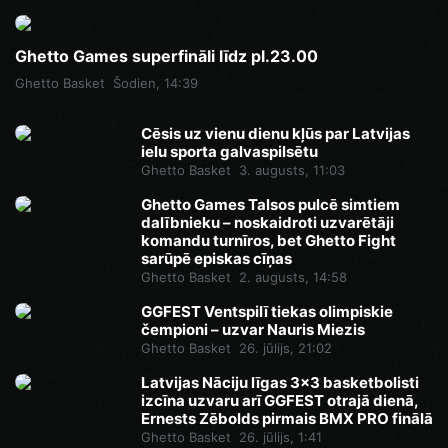
Ghetto Games superfināli līdz pl.23.00
Ghetto Basket
Šodien, 14:39
Cēsis uz vienu dienu kļūs par Latvijas
ielu sporta galvaspilsētu
Ghetto Basket
3. augusts, 11:03
Ghetto Games Talsos pulcē simtiem
dalībnieku – noskaidroti uzvarētāji
komandu turnīros, bet Ghetto Fight
sarūpē episkas cīņas
Ghetto Basket
2. augusts, 14:58
GGFEST Ventspilī tiekas olimpiskie
čempioni – uzvar Nauris Miezis
Ghetto Basket
26. jūlijs, 21:02
Latvijas Nāciju līgas 3x3 basketbolisti
izcīna uzvaru arī GGFEST otrajā dienā,
Ernests Zēbolds pirmais BMX PRO finālā
Ghetto Basket
26. jūlijs, 1:41