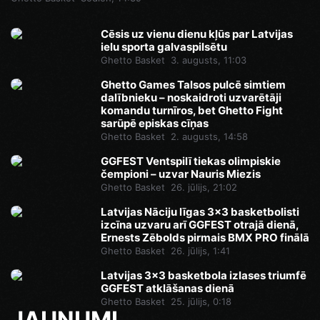
Cēsis uz vienu dienu kļūs par Latvijas
ielu sporta galvaspilsētu
Ghetto Basket
3. augusts, 11:03
Ghetto Games Talsos pulcē simtiem
dalībnieku – noskaidroti uzvarētāji
komandu turnīros, bet Ghetto Fight
sarūpē episkas cīņas
Ghetto Basket
2. augusts, 14:58
GGFEST Ventspilī tiekas olimpiskie
čempioni – uzvar Nauris Miezis
Ghetto Basket
26. jūlijs, 21:02
Latvijas Nāciju līgas 3x3 basketbolisti
izcīna uzvaru arī GGFEST otrajā dienā,
Ernests Zēbolds pirmais BMX PRO finālā
Ghetto Basket
26. jūlijs, 1:41
Latvijas 3x3 basketbola izlases triumfē
GGFEST atklāšanas dienā
Ghetto Basket
25. jūlijs, 0:18
JAUNUMI