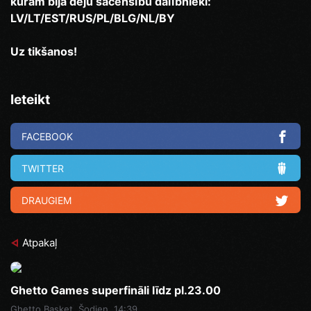
kurām bija deju sacensību dalībnieki:
LV/LT/EST/RUS/PL/BLG/NL/BY
Uz tikšanos!
Ieteikt
FACEBOOK
TWITTER
DRAUGIEM
Atpakaļ
Ghetto Games superfināli līdz pl.23.00
Ghetto Basket
Šodien, 14:39