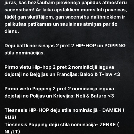
jūras, kas bezšaubām pievienoja papildus atmosfēru
sacensībām! Ar laika apstākļiem mums ļoti paveicās,
tādēļ gan skatītājiem, gan sacensību dalībniekiem ir
palikušas patīkamas un saulainas atmiņas par šo
dienu.
Deju battli norisinājās 2 pret 2 HIP-HOP un POPPING
stilu nominācijās.
Pirmo vietu Hip-hop 2 pret 2 nominācijā ieguva
dejotaji no Beļģijas un Francijas: Baloo & T-law <3
Pirmo vietu Popping 2 pret 2 nominācijā ieguva
dejotaji no Polijas un Krievijas: Neli & Baturo <3
Tiesnesis HIP-HOP deju stila nominācijā - DAMIEN (
RUS)
Tiesnesis Popping deju stila nominācijā- ZENKE (
NL/LT)