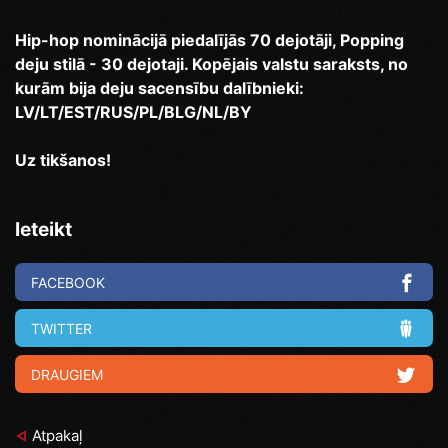
Hip-hop nominācijā piedalījās 70 dejotāji, Popping
deju stilā - 30 dejotaji. Kopējais valstu saraksts, no
kurām bija deju sacensību dalībnieki:
LV/LT/EST/RUS/PL/BLG/NL/BY
Uz tikšanos!
Ieteikt
FACEBOOK
TWITTER
DRAUGIEM
Atpakaļ