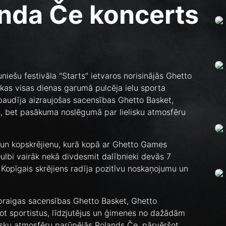
nda Če koncerts
uniešu festivāla "Starts" ietvaros norisinājās Ghetto
as visas dienas garumā pulcēja ielu sporta
 baudīja aizraujošas sacensības Ghetto Basket,
ās, bet pasākuma noslēgumā par lielisku atmosfēru
Fun kopskrējienu, kurā kopā ar Ghetto Games
ulbi vairāk nekā divdesmit dalībnieki devās 7
 Kopīgais skrējiens radīja pozitīvu noskaņojumu un
praigas sacensības Ghetto Basket, Ghetto
ējot sportistus, līdzjutējus un ģimenes no dažādām
lisku atmosfēru parūpējās Rolands Če, pārvēršot