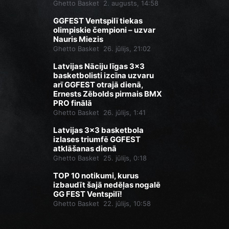
Ghetto Basket
2. augusts, 14:58
GGFEST Ventspilī tiekas
olimpiskie čempioni – uzvar
Nauris Miezis
Ghetto Basket
26. jūlijs, 21:02
Latvijas Nāciju līgas 3x3
basketbolisti izcīna uzvaru
arī GGFEST otrajā dienā,
Ernests Zēbolds pirmais BMX
PRO finālā
Ghetto Basket
26. jūlijs, 1:41
Latvijas 3x3 basketbola
izlases triumfē GGFEST
atklāšanas dienā
Ghetto Basket
25. jūlijs, 0:18
TOP 10 notikumi, kurus
izbaudīt šajā nedēļas nogalē
GG FEST Ventspilī!
Ghetto Basket
22. jūlijs, 10:58