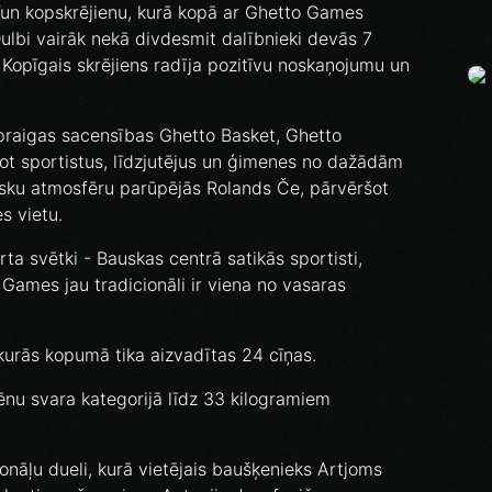
Fun kopskrējienu, kurā kopā ar Ghetto Games
ulbi vairāk nekā divdesmit dalībnieki devās 7
 Kopīgais skrējiens radīja pozitīvu noskaņojumu un
praigas sacensības Ghetto Basket, Ghetto
ējot sportistus, līdzjutējus un ģimenes no dažādām
lisku atmosfēru parūpējās Rolands Če, pārvēršot
s vietu.
ta svētki - Bauskas centrā satikās sportisti,
o Games jau tradicionāli ir viena no vasaras
 kurās kopumā tika aizvadītas 24 cīņas.
ēnu svara kategorijā līdz 33 kilogramiem
ionāļu dueli, kurā vietējais baušķenieks Artjoms