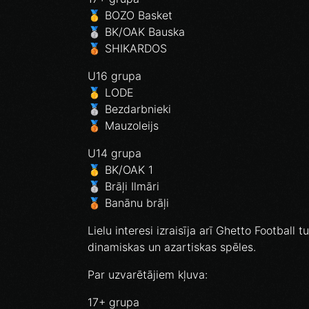
🥇 BOZO Basket
🥈 BK/OAK Bauska
🥉 SHIKARDOS
U16 grupa
🥇 LODE
🥈 Bezdarbnieki
🥉 Mauzoleijs
U14 grupa
🥇 BK/OAK 1
🥈 Brāļi Ilmāri
🥉 Banānu brāļi
Lielu interesi izraisīja arī Ghetto Football 
dinamiskas un azartiskas spēles.
Par uzvarētājiem kļuva:
17+ grupa