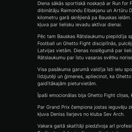
Diena sākās sportiskā noskaņā ar Run for 
dibinātāju Raimondu Elbakjanu un Artūru D
kilometru garā skrējienā pa Bauskas ielām.
kļuva par lielisku ievadu aktīvai dienai.
Pēc tam Bauskas Rātslaukumu piepildīja s
Football un Ghetto Fight disciplīnās, pulc
Latvijas vietām. Dienas noslēgumā par lie
Rātslaukumu par īstu vasaras svētku norise
Visa pasākuma garumā valdīja īsti ielu spor
līdzjutēji un ģimenes, apliecinot, ka Ghett
gaidītākajām pieturvietām.
Īpaši emocionālas bija Ghetto Fight cīņas,
Par Grand Prix čempiona jostas ieguvēju z
kļuva Deniss Ilarjevs no kluba Sev Arch.
Vakara gaitā skatītāji piedzīvoja arī profes