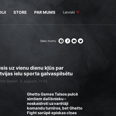
IJI
STORE
PAR MUMS
Latviski
Seko mums
sis uz vienu dienu kļūs par
tvijas ielu sporta galvaspilsētu
tto Basket
3. augusts, 11:03
Ghetto Games Talsos pulcē
simtiem dalībnieku –
noskaidroti uzvarētāji
komandu turnīros, bet Ghetto
Fight sarūpē episkas cīņas