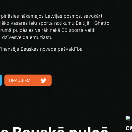
pināsies nākamajos Latvijas posmos, savukārt
lielāko vasaras ielu sporta notikumu Baltijā - Ghetto
arumā pulcēsies vairāk nekā 20 sporta veidi,
ā dzīvesveida entuziastu.
finansēja Bauskas novada pašvaldība.
DRAUGIEM
Cē