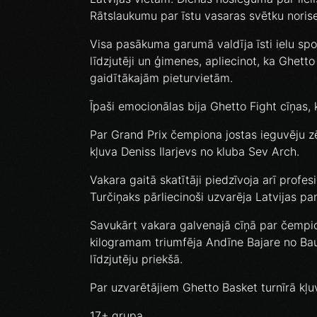
Rātslaukumu par īstu vasaras svētku norise
Visa pasākuma garumā valdīja īsti ielu spor
līdzjutēji un ģimenes, apliecinot, ka Ghett
gaidītākajām pieturvietām.
Īpaši emocionālas bija Ghetto Fight cīņas,
Par Grand Prix čempiona jostas ieguvēju z
kļuva Deniss Ilarjevs no kluba Sev Arch.
Vakara gaitā skatītāji piedzīvoja arī profes
Turčiņaks pārliecinoši uzvarēja Latvijas p
Savukārt vakara galvenajā cīņā par čempion
kilogramam triumfēja Andīne Bajare no Ba
līdzjutēju priekšā.
Par uzvarētājiem Ghetto Basket turnīrā kļu
17+ grupa