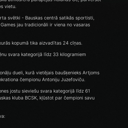
s vietu.
ta svētki - Bauskas centrā satikās sportisti,
o Games jau tradicionāli ir viena no vasaras
 kurās kopumā tika aizvadītas 24 cīņas.
ēnu svara kategorijā līdz 33 kilogramiem
ionāļu dueli, kurā vietējais baušķenieks Artjoms
ankrationa čempionu Antoniju Juzefoviču.
es jostu sieviešu svara kategorijā līdz 61
uskas kluba BCSK, kļūstot par čempioni savu
va: