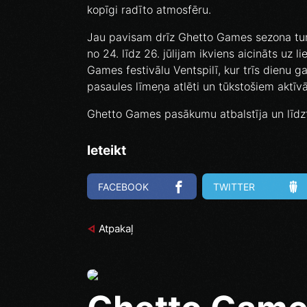
kopīgi radīto atmosfēru.
Jau pavisam drīz Ghetto Games sezona tur
no 24. līdz 26. jūlijam ikviens aicināts uz 
Games festivālu Ventspilī, kur trīs dienu g
pasaules līmeņa atlēti un tūkstošiem aktīv
Ghetto Games pasākumu atbalstīja un līdz
Ieteikt
FACEBOOK
TWITTER
Atpakaļ