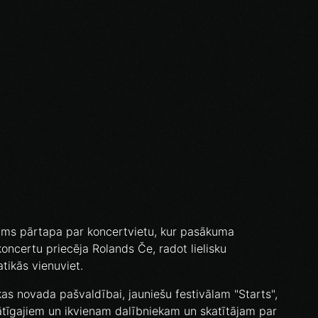
ums pārtapa par koncertvietu, kur pasākuma
oncertu priecēja Rolands Če, radot lielisku
tikās vienuviet.
s novada pašvaldībai, jauniešu festivālam "Starts",
ātīgajiem un ikvienam dalībniekam un skatītājam par