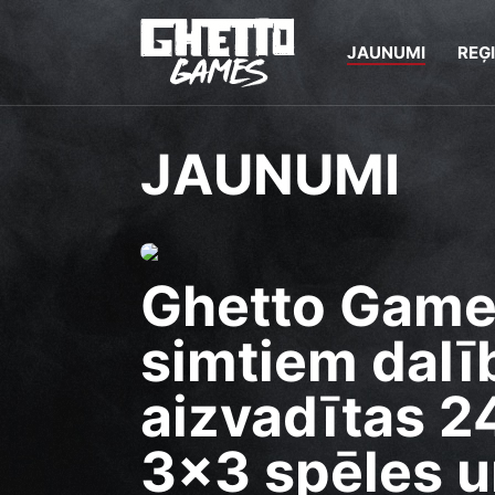
JAUNUMI
REĢ
JAUNUMI
Ghetto Game
simtiem dalī
aizvadītas 24
3x3 spēles u