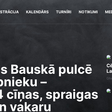
ISTRĀCIJA
KALENDĀRS
TURNĪRI
NOTIKUMI
MED
s Bauskā pulcē
Cē
La
bnieku –
Ghe
 cīņas, spraigas
n vakaru