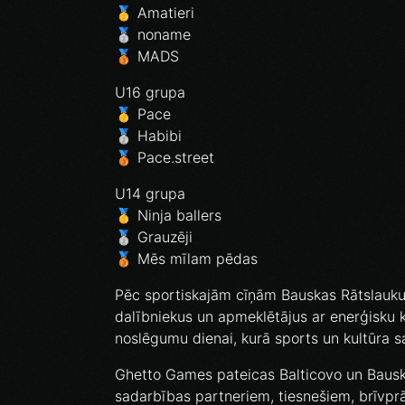
🥇 Amatieri
🥈 noname
🥉 MADS
U16 grupa
🥇 Pace
🥈 Habibi
🥉 Pace.street
U14 grupa
🥇 Ninja ballers
🥈 Grauzēji
🥉 Mēs mīlam pēdas
Pēc sportiskajām cīņām Bauskas Rātslauk
dalībniekus un apmeklētājus ar enerģisku k
noslēgumu dienai, kurā sports un kultūra sa
Ghetto Games pateicas Balticovo un Bauska
sadarbības partneriem, tiesnešiem, brīvpr