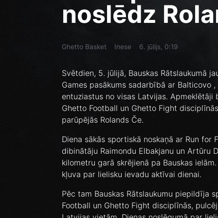
noslēdz Rola
Ghetto Basket
Inese
6. jūlijs, 0:19
Svētdien, 5. jūlijā, Bauskas Rātslaukumā ja
Games pasākums sadarbībā ar Balticovo , k
entuziastus no visas Latvijas. Apmeklētāji
Ghetto Football un Ghetto Fight disciplīn
parūpējās Rolands Če.
Diena sākās sportiskā noskaņā ar Run for 
dibinātāju Raimondu Elbakjanu un Artūru D
kilometru garā skrējienā pa Bauskas ielām.
kļuva par lielisku ievadu aktīvai dienai.
Pēc tam Bauskas Rātslaukumu piepildīja s
Football un Ghetto Fight disciplīnās, pulc
Latvijas vietām. Dienas noslēgumā par lie