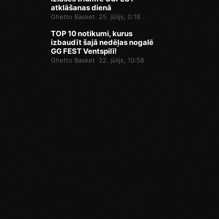
atklāšanas dienā
Ghetto Basket
25. jūlijs, 0:18
TOP 10 notikumi, kurus
izbaudīt šajā nedēļas nogalē
GG FEST Ventspilī!
Ghetto Basket
22. jūlijs, 10:58