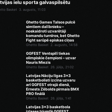
tvijas ielu sporta galvaspilsētu
tto Basket
3. augusts, 11:03
Ghetto Games Talsos pulcē
simtiem dalībnieku –
noskaidroti uzvarētāji
komandu turnīros, bet Ghetto
Fight sarūpē episkas cīņas
Ghetto Basket
2. augusts, 14:58
GGFEST Ventspilī tiekas
olimpiskie čempioni – uzvar
Nauris Miezis
Ghetto Basket
26. jūlijs, 21:02
Latvijas Nāciju līgas 3x3
basketbolisti izcīna uzvaru
arī GGFEST otrajā dienā,
Ernests Zēbolds pirmais BMX
PRO finālā
Ghetto Basket
26. jūlijs, 1:41
Latvijas 3x3 basketbola
izlases triumfē GGFEST