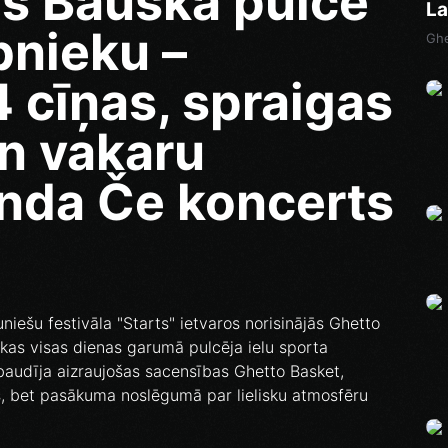
s Bauskā pulcē
La
bnieku –
Ghe
 cīņas, spraigas
n vakaru
nda Če koncerts
uniešu festivāla "Starts" ietvaros norisinājās Ghetto
as visas dienas garumā pulcēja ielu sporta
 baudīja aizraujošas sacensības Ghetto Basket,
ās, bet pasākuma noslēgumā par lielisku atmosfēru