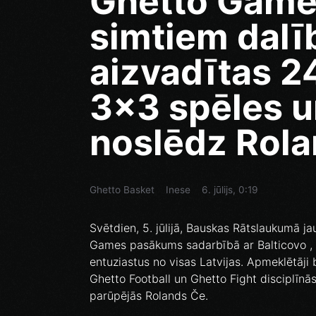
Ghetto Game
simtiem dalī
aizvadītas 24
3x3 spēles u
noslēdz Rola
Ghetto Basket
Inese
6. jūlijs, 0:19
Svētdien, 5. jūlijā, Bauskas Rātslaukumā ja
Games pasākums sadarbībā ar Balticovo , k
entuziastus no visas Latvijas. Apmeklētāji
Ghetto Football un Ghetto Fight disciplīn
parūpējās Rolands Če.