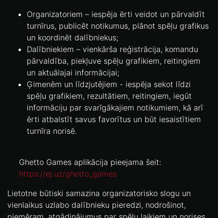
Organizatoriem – iespēja ērti veidot un pārvaldīt
turnīrus, publicēt notikumus, plānot spēļu grafikus
un koordinēt dalībniekus;
Dalībniekiem – vienkārša reģistrācija, komandu
pārvaldība, piekļuve spēļu grafikiem, reitingiem
un aktuālajai informācijai;
Ģimenēm un līdzjutējiem - iespēja sekot līdzi
spēļu grafikiem, rezultātiem, reitingiem, iegūt
informāciju par svarīgākajiem notikumiem, kā arī
ērti atbalstīt savus favorītus un būt iesaistītiem
turnīra norisē.
Ghetto Games aplikācija pieejama šeit:
https://ej.uz/ghetto_games
Lietotne būtiski samazina organizatorisko slogu un
vienlaikus uzlabo dalībnieku pieredzi, nodrošinot,
piemēram, atgādinājumus par spēļu laikiem un norises