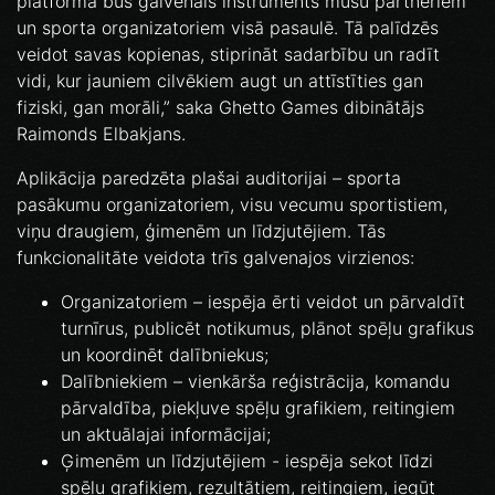
platforma būs galvenais instruments mūsu partneriem
un sporta organizatoriem visā pasaulē. Tā palīdzēs
veidot savas kopienas, stiprināt sadarbību un radīt
vidi, kur jauniem cilvēkiem augt un attīstīties gan
fiziski, gan morāli,” saka Ghetto Games dibinātājs
Raimonds Elbakjans.
Aplikācija paredzēta plašai auditorijai – sporta
pasākumu organizatoriem, visu vecumu sportistiem,
viņu draugiem, ģimenēm un līdzjutējiem. Tās
funkcionalitāte veidota trīs galvenajos virzienos:
Organizatoriem – iespēja ērti veidot un pārvaldīt
turnīrus, publicēt notikumus, plānot spēļu grafikus
un koordinēt dalībniekus;
Dalībniekiem – vienkārša reģistrācija, komandu
pārvaldība, piekļuve spēļu grafikiem, reitingiem
un aktuālajai informācijai;
Ģimenēm un līdzjutējiem - iespēja sekot līdzi
spēļu grafikiem, rezultātiem, reitingiem, iegūt