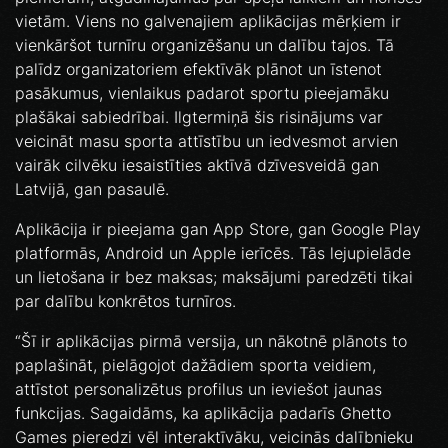
vietām. Viens no galvenajiem aplikācijas mērķiem ir
vienkāršot turnīru organizēšanu un dalību tajos. Tā
palīdz organizatoriem efektīvāk plānot un īstenot
pasākumus, vienlaikus padarot sportu pieejamāku
plašākai sabiedrībai. Ilgtermiņā šis risinājums var
veicināt masu sporta attīstību un iedvesmot arvien
vairāk cilvēku iesaistīties aktīvā dzīvesveidā gan
Latvijā, gan pasaulē.
Aplikācija ir pieejama gan App Store, gan Google Play
platformās, Android un Apple ierīcēs. Tās lejupielāde
un lietošana ir bez maksas; maksājumi paredzēti tikai
par dalību konkrētos turnīros.
“Šī ir aplikācijas pirmā versija, un nākotnē plānots to
paplašināt, pielāgojot dažādiem sporta veidiem,
attīstot personalizētus profilus un ieviešot jaunas
funkcijas. Sagaidāms, ka aplikācija padarīs Ghetto
Games pieredzi vēl interaktīvāku, veicinās dalībnieku