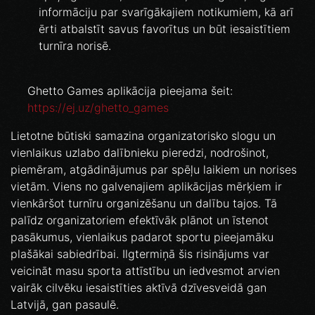
informāciju par svarīgākajiem notikumiem, kā arī
ērti atbalstīt savus favorītus un būt iesaistītiem
turnīra norisē.
Ghetto Games aplikācija pieejama šeit:
https://ej.uz/ghetto_games
Lietotne būtiski samazina organizatorisko slogu un
vienlaikus uzlabo dalībnieku pieredzi, nodrošinot,
piemēram, atgādinājumus par spēļu laikiem un norises
vietām. Viens no galvenajiem aplikācijas mērķiem ir
vienkāršot turnīru organizēšanu un dalību tajos. Tā
palīdz organizatoriem efektīvāk plānot un īstenot
pasākumus, vienlaikus padarot sportu pieejamāku
plašākai sabiedrībai. Ilgtermiņā šis risinājums var
veicināt masu sporta attīstību un iedvesmot arvien
vairāk cilvēku iesaistīties aktīvā dzīvesveidā gan
Latvijā, gan pasaulē.