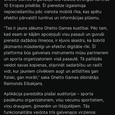
10 Eiropas pilsētās. Šī pieredze izgaismoja
nepieciešamību pēc vienota mobilā rīka, kas spētu
efektīvi pārvaldīt turnīrus un informācijas plūsmu.
“Tas ir jauns sākums Ghetto Games kustībai. Pēc tam,
kad esam ar kājām apceļojuši visu pasauli un guvuši
pieredzi dažādos līmeņos, ir kļuvis skaidrs, ka šobrīd
jāizmanto mūsdienīgi un efektīvi digitālie rīki. Šī
platforma būs galvenais instruments mūsu partneriem
un sporta organizatoriem visā pasaulē. Tā palīdzēs
veidot savas kopienas, stiprināt sadarbību un radīt
vidi, kur jauniem cilvēkiem augt un attīstīties gan
fiziski, gan morāli,” saka Ghetto Games dibinātājs
Raimonds Elbakjans.
Aplikācija paredzēta plašai auditorijai – sporta
pasākumu organizatoriem, visu vecumu sportistiem,
viņu draugiem, ģimenēm un līdzjutējiem. Tās
funkcionalitāte veidota trīs galvenajos virzienos: