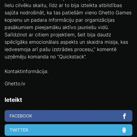
lielu cilvēku skaitu, līdz ar to bija izteikta atbildības
sajūta nodrošināt, ka tas patiešām vieno Ghetto Games
kopienu un padara informāciju par organizācijas
pasākumiem pieejamāku aktīvo jauniešu vidū.
Salīdzinot ar citiem projektiem, šeit bija daudz
spēcīgāks emocionālais aspekts un skaidra misija, kas
iedvesmoja arī pašu izstrādes procesu,” komentē
uzņēmēju komanda no “Quickstack”.
Kontaktinformācija:
Ghetto.lv
Ieteikt
FACEBOOK
TWITTER