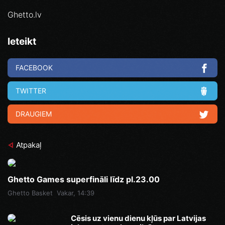
Ghetto.lv
Ieteikt
FACEBOOK
TWITTER
DRAUGIEM
Atpakaļ
Ghetto Games superfināli līdz pl.23.00
Ghetto Basket
Vakar, 14:39
Cēsis uz vienu dienu kļūs par Latvijas