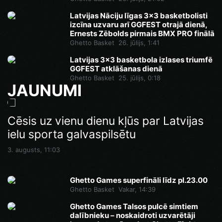
Latvijas Nāciju līgas 3x3 basketbolisti
izcīna uzvaru arī GGFEST otrajā dienā,
Ernests Zēbolds pirmais BMX PRO finālā
Ghetto Basket
26. jūlijs, 1:41
Latvijas 3x3 basketbola izlases triumfē
GGFEST atklāšanas dienā
Ghetto Basket
25. jūlijs, 0:18
JAUNUMI
Ghetto Games superfināli līdz pl.23.00
Cēsis uz vienu dienu kļūs par Latvijas
Pēdējā iespēja pirms Superfināla:
ielu sporta galvaspilsētu
Ghetto Football pie “AKROPOLE Rīga”
Vakar, 14:46
izspēlēs dubultos punktus
3. augusts, 11:03
Vakar, 12:35
Ghetto Games superfināli līdz pl.23.00
Ghetto Basket
Vakar, 14:39
Ghetto Games Talsos pulcē simtiem
dalībnieku – noskaidroti uzvarētāji