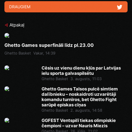
DRAUGIEM
Atpakaļ
Ghetto Games superfināli līdz pl.23.00
Ghetto Basket
Vakar, 14:39
Cēsis uz vienu dienu kļūs par Latvijas
ielu sporta galvaspilsētu
Ghetto Basket
3. augusts, 11:03
Ghetto Games Talsos pulcē simtiem
dalībnieku – noskaidroti uzvarētāji
komandu turnīros, bet Ghetto Fight
sarūpē episkas cīņas
Ghetto Basket
2. augusts, 14:58
GGFEST Ventspilī tiekas olimpiskie
čempioni – uzvar Nauris Miezis
Ghetto Basket
26. jūlijs, 21:02