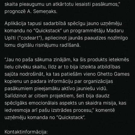
skaita pieaugumu un atkārtotu iesaisti pasākumos,”
prognozē A. Semeņaks.
Aplikācija tapusi sadarbībā spēcīgu jauno uzņēmēju
komandu no “Quickstack” un programmētāju Madaru
Upīti (“codeart”), apliecinot jaunās paaudzes nozīmīgo
lomu digitālu risinājumu radīšanā.
“Jau no paša sākuma zinājām, ka šis produkts ietekmēs
lielu cilvēku skaitu, līdz ar to bija izteikta atbildības
sajūta nodrošināt, ka tas patiešām vieno Ghetto Games
kopienu un padara informāciju par organizācijas
pasākumiem pieejamāku aktīvo jauniešu vidū.
Salīdzinot ar citiem projektiem, šeit bija daudz
spēcīgāks emocionālais aspekts un skaidra misija, kas
iedvesmoja arī pašu izstrādes procesu,” komentē
uzņēmēju komanda no “Quickstack”.
Kontaktinformācija: