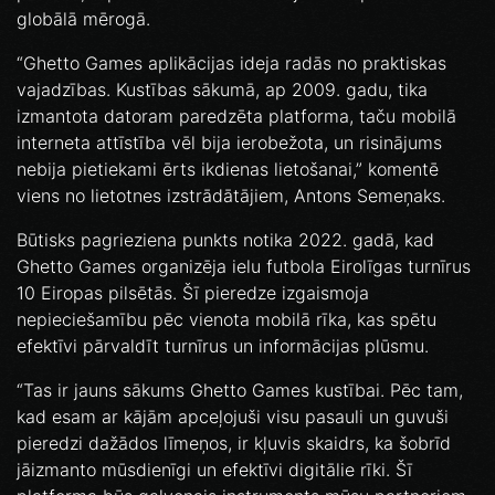
globālā mērogā.
“Ghetto Games aplikācijas ideja radās no praktiskas
vajadzības. Kustības sākumā, ap 2009. gadu, tika
izmantota datoram paredzēta platforma, taču mobilā
interneta attīstība vēl bija ierobežota, un risinājums
nebija pietiekami ērts ikdienas lietošanai,” komentē
viens no lietotnes izstrādātājiem, Antons Semeņaks.
Būtisks pagrieziena punkts notika 2022. gadā, kad
Ghetto Games organizēja ielu futbola Eirolīgas turnīrus
10 Eiropas pilsētās. Šī pieredze izgaismoja
nepieciešamību pēc vienota mobilā rīka, kas spētu
efektīvi pārvaldīt turnīrus un informācijas plūsmu.
“Tas ir jauns sākums Ghetto Games kustībai. Pēc tam,
kad esam ar kājām apceļojuši visu pasauli un guvuši
pieredzi dažādos līmeņos, ir kļuvis skaidrs, ka šobrīd
jāizmanto mūsdienīgi un efektīvi digitālie rīki. Šī