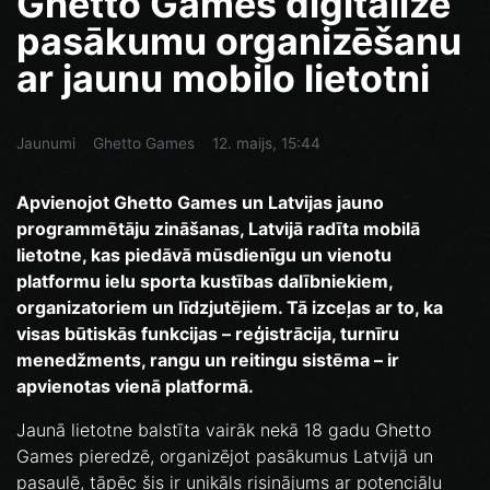
Ghetto Games digitalizē
pasākumu organizēšanu
ar jaunu mobilo lietotni
Jaunumi
Ghetto Games
12. maijs, 15:44
Apvienojot Ghetto Games un Latvijas jauno
programmētāju zināšanas, Latvijā radīta mobilā
lietotne, kas piedāvā mūsdienīgu un vienotu
platformu ielu sporta kustības dalībniekiem,
organizatoriem un līdzjutējiem. Tā izceļas ar to, ka
visas būtiskās funkcijas – reģistrācija, turnīru
menedžments, rangu un reitingu sistēma – ir
apvienotas vienā platformā.
Jaunā lietotne balstīta vairāk nekā 18 gadu Ghetto
Games pieredzē, organizējot pasākumus Latvijā un
pasaulē, tāpēc šis ir unikāls risinājums ar potenciālu