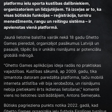
platformu ielu sporta kustības dalībniekiem,
organizatoriem un līdzjutējiem. Tā izceļas ar to, ka
visas būtiskās funkcijas – reģistrācija, turnīru
menedžments, rangu un reitingu sistēma – ir
apvienotas vienā platformā.
Jaunā lietotne balstīta vairāk nekā 18 gadu Ghetto
Games pieredzē, organizējot pasākumus Latvijā un
pasaulē, tāpēc šis ir unikāls risinājums ar potenciālu
globālā mērogā.
“Ghetto Games aplikācijas ideja radās no praktiskas
vajadzības. Kustības sākumā, ap 2009. gadu, tika
izmantota datoram paredzēta platforma, taču mobilā
interneta attīstība vēl bija ierobežota, un risinājums
nebija pietiekami ērts ikdienas lietošanai,” komentē
viens no lietotnes izstrādātājiem, Antons Semeņaks.
Būtisks pagrieziena punkts notika 2022. gadā, kad
Ghetto Games organizēja ielu futbola Eirolīgas turnīrus