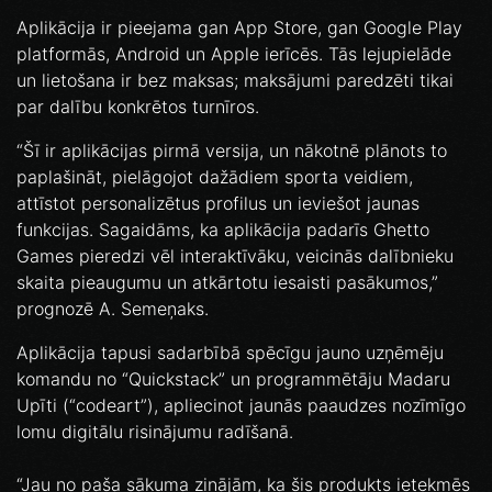
Aplikācija ir pieejama gan App Store, gan Google Play
platformās, Android un Apple ierīcēs. Tās lejupielāde
un lietošana ir bez maksas; maksājumi paredzēti tikai
par dalību konkrētos turnīros.
“Šī ir aplikācijas pirmā versija, un nākotnē plānots to
paplašināt, pielāgojot dažādiem sporta veidiem,
attīstot personalizētus profilus un ieviešot jaunas
funkcijas. Sagaidāms, ka aplikācija padarīs Ghetto
Games pieredzi vēl interaktīvāku, veicinās dalībnieku
skaita pieaugumu un atkārtotu iesaisti pasākumos,”
prognozē A. Semeņaks.
Aplikācija tapusi sadarbībā spēcīgu jauno uzņēmēju
komandu no “Quickstack” un programmētāju Madaru
Upīti (“codeart”), apliecinot jaunās paaudzes nozīmīgo
lomu digitālu risinājumu radīšanā.
“Jau no paša sākuma zinājām, ka šis produkts ietekmēs