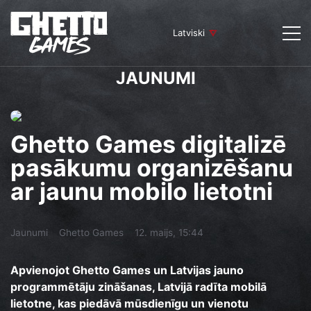
Latviski
JAUNUMI
Ghetto Games digitalizē
pasākumu organizēšanu
ar jaunu mobilo lietotni
Jaunumi
Ghetto Games
12. maijs, 15:44
Apvienojot Ghetto Games un Latvijas jauno
programmētāju zināšanas, Latvijā radīta mobilā
lietotne, kas piedāvā mūsdienīgu un vienotu