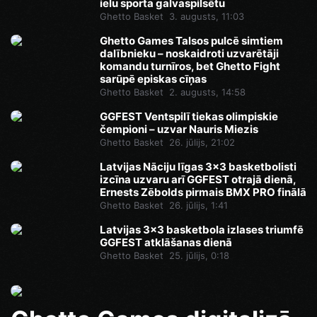
ielu sporta galvaspilsētu
Ghetto Basket
3. augusts, 11:03
Ghetto Games Talsos pulcē simtiem
dalībnieku – noskaidroti uzvarētāji
komandu turnīros, bet Ghetto Fight
sarūpē episkas cīņas
Ghetto Basket
2. augusts, 14:58
GGFEST Ventspilī tiekas olimpiskie
čempioni – uzvar Nauris Miezis
Ghetto Basket
26. jūlijs, 21:02
Latvijas Nāciju līgas 3x3 basketbolisti
izcīna uzvaru arī GGFEST otrajā dienā,
Ernests Zēbolds pirmais BMX PRO finālā
Ghetto Basket
26. jūlijs, 1:41
Latvijas 3x3 basketbola izlases triumfē
GGFEST atklāšanas dienā
Ghetto Basket
25. jūlijs, 0:18