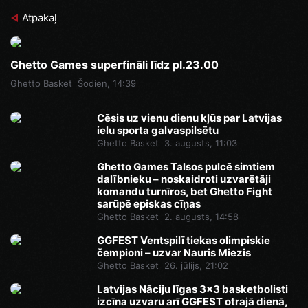
Atpakaļ
Ghetto Games superfināli līdz pl.23.00
Ghetto Basket
Šodien, 14:39
Cēsis uz vienu dienu kļūs par Latvijas
ielu sporta galvaspilsētu
Ghetto Basket
3. augusts, 11:03
Ghetto Games Talsos pulcē simtiem
dalībnieku – noskaidroti uzvarētāji
komandu turnīros, bet Ghetto Fight
sarūpē episkas cīņas
Ghetto Basket
2. augusts, 14:58
GGFEST Ventspilī tiekas olimpiskie
čempioni – uzvar Nauris Miezis
Ghetto Basket
26. jūlijs, 21:02
Latvijas Nāciju līgas 3x3 basketbolisti
izcīna uzvaru arī GGFEST otrajā dienā,