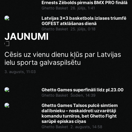
Ernests Zēbolds pirmais BMX PRO finālā
Ghetto Basket
26. jūlijs, 1:41
Latvijas 3x3 basketbola izlases triumfē
GGFEST atklāšanas dienā
Ghetto Basket
25. jūlijs, 0:18
JAUNUMI
Ghetto Games superfināli līdz pl.23.00
Cēsis uz vienu dienu kļūs par Latvijas
Pēdējā iespēja pirms Superfināla:
ielu sporta galvaspilsētu
Ghetto Football pie “AKROPOLE Rīga”
Šodien, 14:46
izspēlēs dubultos punktus
3. augusts, 11:03
Šodien, 12:35
Ghetto Games superfināli līdz pl.23.00
Ghetto Basket
Šodien, 14:39
Ghetto Games Talsos pulcē simtiem
dalībnieku – noskaidroti uzvarētāji
komandu turnīros, bet Ghetto Fight
sarūpē episkas cīņas
Ghetto Basket
2. augusts, 14:58