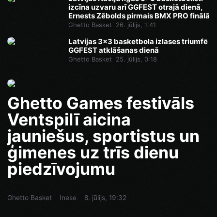
izcīna uzvaru arī GGFEST otrajā dienā,
Ernests Zēbolds pirmais BMX PRO finālā
Ghetto Basket
26. jūlijs, 1:41
Latvijas 3x3 basketbola izlases triumfē
GGFEST atklāšanas dienā
Ghetto Basket
25. jūlijs, 0:18
Ghetto Games festivāls
Ventspilī aicina
jauniešus, sportistus un
ģimenes uz trīs dienu
piedzīvojumu
Ghetto Basket
Inese
8. jūlijs, 19:32