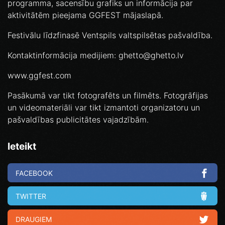
programma, sacensību grafiks un informācija par
aktivitātēm pieejama GGFEST mājaslapā.
Festivālu līdzfinasē Ventspils valtspilsētas pašvaldība.
Kontaktinformācija medijiem: ghetto@ghetto.lv
www.ggfest.com
Pasākumā var tikt fotografēts un filmēts. Fotogrāfijas
un videomateriāli var tikt izmantoti organizatoru un
pašvaldības publicitātes vajadzībām.
Ieteikt
FACEBOOK
TWITTER
DRAUGIEM