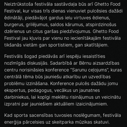
Neiztrūkstoša festivāla sastāvdaļa būs arī Ghetto Food
Festival, kur visas trīs dienas vienuviet pulcēsies dažādi
ēdinātāji, piedāvājot gardus ielu virtuves ēdienus,
burgerus, grilējumus, saldos kārumus, atspirdzinošus
dzērienus un citus garšas piedzīvojumus. Ghetto Food
Festival jau kļuvis par vienu no iecienītākajām festivāla
tikšanās vietām gan sportistiem, gan skatītājiem.
Festivāls šogad piedāvās arī iespēju iesaistīties
nozīmīgās diskusijās. Sadarbībā ar Bērnu aizsardzības
centru norisināsies konference “Sarunu ceļojums”, kuras
centrālā tēma būs jauniešu atkarību un uzvedības
problēmu izzināšana. Konference pulcēs dažādu jomu
ekspertus, pedagogus, vecākus un jaunatnes
darbiniekus, lai kopīgi meklētu risinājumus un veicinātu
izpratni par jauniešiem aktuāliem izaicinājumiem.
Kad sporta sacensības tuvosies noslēgumam, festivāla
enerģija pārcelsies uz skeitparka mūzikas skatuvi.