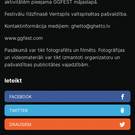
aktivitātēm pieejama GGFEST mājaslapā.
Festivālu līdzfinasē Ventspils valtspilsētas pašvaldība.
Kontaktinformācija medijiem: ghetto@ghetto.lv
www.ggfest.com
Pasākumā var tikt fotografēts un filmēts. Fotogrāfijas
un videomateriāli var tikt izmantoti organizatoru un
pašvaldības publicitātes vajadzībām.
Ieteikt
FACEBOOK
TWITTER
DRAUGIEM