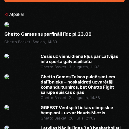
Atpakaļ
Ghetto Games superfināli līdz pl.23.00
Ghetto Basket
Šodien, 14:39
Cēsis uz vienu dienu kļūs par Latvijas
ielu sporta galvaspilsētu
Ghetto Basket
3. augusts, 11:03
Ghetto Games Talsos pulcē simtiem
dalībnieku – noskaidroti uzvarētāji
komandu turnīros, bet Ghetto Fight
sarūpē episkas cīņas
Ghetto Basket
2. augusts, 14:58
GGFEST Ventspilī tiekas olimpiskie
čempioni – uzvar Nauris Miezis
Ghetto Basket
26. jūlijs, 21:02
Latvijas Nāciju līgas 3x3 basketbolisti