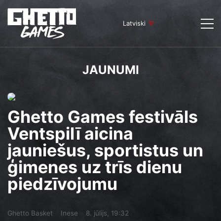
Latviski
JAUNUMI
Ghetto Games festivāls
Ventspilī aicina
jauniešus, sportistus un
ģimenes uz trīs dienu
piedzīvojumu
Ghetto Basket
Inese
8. jūlijs, 19:32