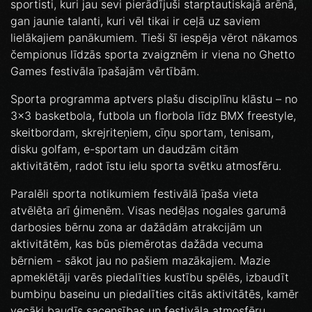
sportisti, kuri jau sevi pierādījuši starptautiskajā arēnā,
gan jaunie talanti, kuri vēl tikai ir ceļā uz saviem
lielākajiem panākumiem. Tieši šī iespēja vērot nākamos
čempionus līdzās sporta zvaigznēm ir viena no Ghetto
Games festivāla īpašajām vērtībām.
Sporta programma aptvers plašu disciplīnu klāstu – no
3x3 basketbola, futbola un florbola līdz BMX freestyle,
skeitbordam, skrejriteņiem, cīņu sportam, tenisam,
disku golfam, e-sportam un daudzām citām
aktivitātēm, radot īstu ielu sporta svētku atmosfēru.
Paralēli sporta notikumiem festivālā īpaša vieta
atvēlēta arī ģimenēm. Visas nedēļas nogales garumā
darbosies bērnu zona ar dažādām atrakcijām un
aktivitātēm, kas būs piemērotas dažāda vecuma
bērniem - sākot jau no pašiem mazākajiem. Mazie
apmeklētāji varēs piedalīties kustību spēlēs, izbaudīt
bumbiņu baseinu un piedalīties citās aktivitātēs, kamēr
vecāki baudīs sacensības un festivāla atmosfēru.