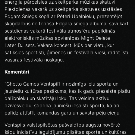
enerģija pārcelsies uz skeitparka mūzikas skatuvi.
Piektdienas vakarā uz skeitparka skatuves uzstāsies
Edgars Sniegs kopā ar Pēteri Upelnieku, prezentējot
skaņdarbus no topošā Edgara sniega albuma, savukārt
sestdienas vakarā festivāla atmosfēru papildinās
elektroniskās mūzikas apvienības Might Delete
Later DJ sets. Vakara koncerti kļūs par vietu, kur
satiksies sportisti, ģimenes un festivāla viesi, radot īstu
vasaras festivāla noskaņu.
Komentāri
“Ghetto Games Ventspilī ir nozīmīgs ielu sporta un
jauniešu kultūras pasākums, kas ik gadu piesaista plašu
dalībnieku un skatītāju loku. Tas veicina aktīvu
dzīvesveidu, stiprina jauniešu iesaisti sportā, kā arī
palīdz attīstīt komandas garu un savstarpēju cieņu.
Ventspils valstspilsētas pašvaldība augstu novērtē
šādu iniciatīvu ieguldījumu pilsētas sporta un kultūras