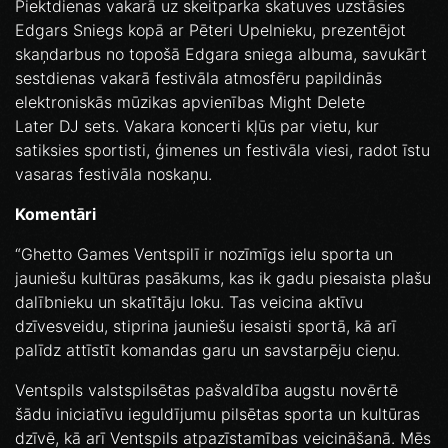
Piektdienas vakarā uz skeitparka skatuves uzstāsies
Edgars Sniegs kopā ar Pēteri Upelnieku, prezentējot
skaņdarbus no topošā Edgara sniega albuma, savukārt
sestdienas vakarā festivāla atmosfēru papildinās
elektroniskās mūzikas apvienības Might Delete
Later DJ sets. Vakara koncerti kļūs par vietu, kur
satiksies sportisti, ģimenes un festivāla viesi, radot īstu
vasaras festivāla noskaņu.
Komentāri
“Ghetto Games Ventspilī ir nozīmīgs ielu sporta un
jauniešu kultūras pasākums, kas ik gadu piesaista plašu
dalībnieku un skatītāju loku. Tas veicina aktīvu
dzīvesveidu, stiprina jauniešu iesaisti sportā, kā arī
palīdz attīstīt komandas garu un savstarpēju cieņu.
Ventspils valstspilsētas pašvaldība augstu novērtē
šādu iniciatīvu ieguldījumu pilsētas sporta un kultūras
dzīvē, kā arī Ventspils atpazīstamības veicināšanā. Mēs