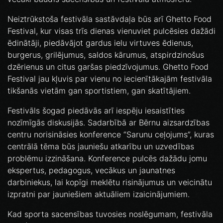
Neiztrūkstoša festivāla sastāvdaļa būs arī Ghetto Food
Festival, kur visas trīs dienas vienuviet pulcēsies dažādi
ēdinātāji, piedāvājot gardus ielu virtuves ēdienus,
burgerus, grilējumus, saldos kārumus, atspirdzinošus
dzērienus un citus garšas piedzīvojumus. Ghetto Food
Festival jau kļuvis par vienu no iecienītākajām festivāla
tikšanās vietām gan sportistiem, gan skatītājiem.
Festivāls šogad piedāvās arī iespēju iesaistīties
nozīmīgās diskusijās. Sadarbībā ar Bērnu aizsardzības
centru norisināsies konference “Sarunu ceļojums”, kuras
centrālā tēma būs jauniešu atkarību un uzvedības
problēmu izzināšana. Konference pulcēs dažādu jomu
ekspertus, pedagogus, vecākus un jaunatnes
darbiniekus, lai kopīgi meklētu risinājumus un veicinātu
izpratni par jauniešiem aktuāliem izaicinājumiem.
Kad sporta sacensības tuvosies noslēgumam, festivāla