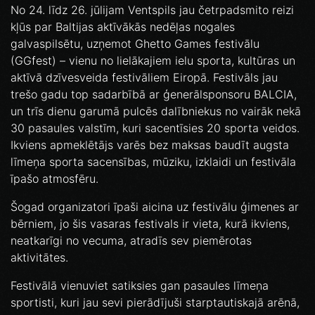
No 24. līdz 26. jūlijam Ventspils jau četrpadsmito reizi
kļūs par Baltijas aktīvākās nedēļas nogales
galvaspilsētu, uzņemot Ghetto Games festivālu
(GGfest) – vienu no lielākajiem ielu sporta, kultūras un
aktīvā dzīvesveida festivāliem Eiropā. Festivāls jau
trešo gadu top sadarbībā ar ģenerālsponsoru BALCIA,
un trīs dienu garumā pulcēs dalībniekus no vairāk nekā
30 pasaules valstīm, kuri sacentīsies 20 sporta veidos.
Ikviens apmeklētājs varēs bez maksas baudīt augsta
līmeņa sporta sacensības, mūziku, izklaidi un festivāla
īpašo atmosfēru.
Šogad organizatori īpaši aicina uz festivālu ģimenes ar
bērniem, jo šis vasaras festivals ir vieta, kurā ikviens,
neatkarīgi no vecuma, atradīs sev piemērotas
aktivitātes.
Festivālā vienuviet satiksies gan pasaules līmeņa
sportisti, kuri jau sevi pierādījuši starptautiskajā arēnā,