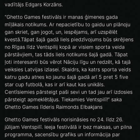
vadītājs Edgars Korzāns.
“Ghetto Games festivāls ir manas ģimenes gada
mīļākais notikums. Ar nepacietību to gaidu un plānoju
gan skriet, gan jogot, un, iespējams, arī uzspēlēt
kvestā.Tāpat šajā gadā liels piedzīvojums būs skrējiens
no Rīgas līdz Ventspilij kopā ar visiem sporta veida
pārstāvjiem, tas tāds liels notikums šajā gadā. Tāpat
ļoti interesanti būs vērot Nāciju līgu un redzēt, kā tajā
veiksies Latvijas izlasei. Skaidrs, ka katrs sporta veids
katru gadu atnes ko jaunu šajā gadā arī 5 pret 5 five
star cup futbolā, kas ir arī kaut kas unikāls.
Centīsiemies pārsteigt paši sevi un tad jau arī izdosies
pārsteigt apmeklētājus. Tiekamies Ventspilī!” saka
Ghetto Games līderis Raimonds Elbakjans
Ghetto Games festivāls norisināsies no 24. līdz 26.
jūlijam Ventspilī. Ieeja festivālā ir bez maksas, un pilna
programma, sacensību grafiks un informācija par