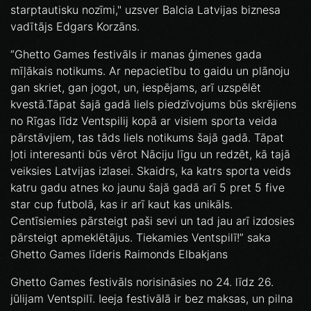
starptautisku nozīmi," uzsver Balcia Latvijas biznesa
vadītājs Edgars Korzāns.
“Ghetto Games festivāls ir manas ģimenes gada
mīļākais notikums. Ar nepacietību to gaidu un plānoju
gan skriet, gan jogot, un, iespējams, arī uzspēlēt
kvestā.Tāpat šajā gadā liels piedzīvojums būs skrējiens
no Rīgas līdz Ventspilij kopā ar visiem sporta veida
pārstāvjiem, tas tāds liels notikums šajā gadā. Tāpat
ļoti interesanti būs vērot Nāciju līgu un redzēt, kā tajā
veiksies Latvijas izlasei. Skaidrs, ka katrs sporta veids
katru gadu atnes ko jaunu šajā gadā arī 5 pret 5 five
star cup futbolā, kas ir arī kaut kas unikāls.
Centīsiemies pārsteigt paši sevi un tad jau arī izdosies
pārsteigt apmeklētājus. Tiekamies Ventspilī!” saka
Ghetto Games līderis Raimonds Elbakjans
Ghetto Games festivāls norisināsies no 24. līdz 26.
jūlijam Ventspilī. Ieeja festivālā ir bez maksas, un pilna