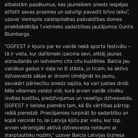
atbalstām pasākumus, kas jauniešiem sniedz iespējas
attīstīt savas prasmes un saturīgi pavadīt brīvo laiku”,
uzsver Ventspils valstspilsētas pašvaldības domes
priekšsēdētāja 1.vietnieks sadarbības jautājumos Guntis
Blumbergs.
"GGFEST ir kļuvis par ko vairāk nekā sporta festivālu –
tā ir vieta, kur dalībnieki izaicina sevi, atklāj jaunas
aizraušanās un iedvesmo cits citu kustēties. Balcia jau
vairākus gadus ir daļa no šī stāsta, jo ticam, ka aktīvs
dzīvesveids sākas ar drosmi izmēģināt ko jaunu,
savukārt pārliecību sniedz sajūta, ka vari justies droši.
Mēs vēlamies veidot vidi, kurā arvien vairāk cilvēku
izvēlas kustību, piedzīvojumus un veselīgu dzīvesveidu.
GGFEST ir lielisks piemērs tam, kā šīs vērtības pārtop
reālā pieredzē. Priecājamies turpināt šo sadarbību un
kopā veicināt to, lai Latvija kļūtu par vietu, kur top
arvien vērienīgāki aktīvā dzīvesveida notikumi ar
starptautisku nozīmi," uzsver Balcia Latvijas biznesa