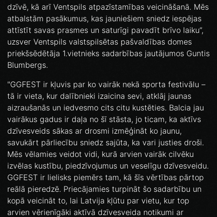
dzīvē, kā arī Ventspils atpazīstamības veicināšanā. Mēs
atbalstām pasākumus, kas jauniešiem sniedz iespējas
attīstīt savas prasmes un saturīgi pavadīt brīvo laiku”,
uzsver Ventspils valstspilsētas pašvaldības domes
priekšsēdētāja 1.vietnieks sadarbības jautājumos Guntis
Blumbergs.
"GGFEST ir kļuvis par ko vairāk nekā sporta festivālu –
tā ir vieta, kur dalībnieki izaicina sevi, atklāj jaunas
aizraušanās un iedvesmo cits citu kustēties. Balcia jau
vairākus gadus ir daļa no šī stāsta, jo ticam, ka aktīvs
dzīvesveids sākas ar drosmi izmēģināt ko jaunu,
savukārt pārliecību sniedz sajūta, ka vari justies droši.
Mēs vēlamies veidot vidi, kurā arvien vairāk cilvēku
izvēlas kustību, piedzīvojumus un veselīgu dzīvesveidu.
GGFEST ir lielisks piemērs tam, kā šīs vērtības pārtop
reālā pieredzē. Priecājamies turpināt šo sadarbību un
kopā veicināt to, lai Latvija kļūtu par vietu, kur top
arvien vērienīgāki aktīvā dzīvesveida notikumi ar