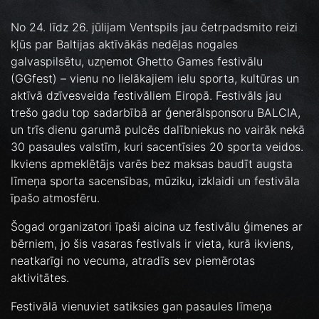
No 24. līdz 26. jūlijam Ventspils jau četrpadsmito reizi
kļūs par Baltijas aktīvākās nedēļas nogales
galvaspilsētu, uzņemot Ghetto Games festivālu
(GGfest) – vienu no lielākajiem ielu sporta, kultūras un
aktīvā dzīvesveida festivāliem Eiropā. Festivāls jau
trešo gadu top sadarbībā ar ģenerālsponsoru BALCIA,
un trīs dienu garumā pulcēs dalībniekus no vairāk nekā
30 pasaules valstīm, kuri sacentīsies 20 sporta veidos.
Ikviens apmeklētājs varēs bez maksas baudīt augsta
līmeņa sporta sacensības, mūziku, izklaidi un festivāla
īpašo atmosfēru.
Šogad organizatori īpaši aicina uz festivālu ģimenes ar
bērniem, jo šis vasaras festivals ir vieta, kurā ikviens,
neatkarīgi no vecuma, atradīs sev piemērotas
aktivitātes.
Festivālā vienuviet satiksies gan pasaules līmeņa