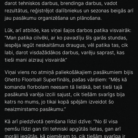
darot tehniskos darbus, brendinga darbus, vadot
rezultātus, reģistrējot dalībniekus un sezonas beigās arī
jau pasākumu organizēšana un plānošana.
Lūk, arī atbilde, kas viņai šajos darbos patika visvairāk:
”Man patika cilvēki, ar ko pavadīju šīs garās stundas,
iespēja iegūt neskaitāmus draugus, vēl patika tas, cik
labi, darot visdažādākos darbus, varēju saprast, kas
tieši mani aizrauj visvairāk”
Viņai viens no atmiņā paliekošākajiem pasākumiem bijis
Ghetto Floorball Superfināls, pašas vārdiem: ’’Mēs kā
komanda florbolam neesam tā lielākā, bet tieši tajā
pasākumā varēja izcili sajust, cik tiešām svarīgs bija
katrs no mums, jo tikai kopā spējām izveidot šo
neaizmirstamo pasākumu.’’
Kā arī piedzīvotā ņemšana līdzi dzīve: “No šī visa
ņemšu līdzi gan tīri tehniski apgūtās lietas, gan arī
morāli iegūtās, kā piemēram to, cik tiešām svarīga ir