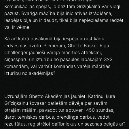
Komunikācijas spējas, jo bez tām Grīziņkalnā var viegli
pazust. Svarīga mācība bija iniciatīvas izrādīšana,
iespējas bija un ir daudz, tikai bija nepieciešams redzēt
vai īr vēlme.
Kā arī katrā pasākumā bija iespēja atrast kādu
iedvesmas avotu. Piemēram, Ghetto Basket Riga
Challenger jaunieši varēja mācīties attieksmi,
cīņassparu un izturību no pasaules labākajām 3x3
komandām, vai varbūt komandas varēja mācīties
izturību no akadēmijas?
Uzrunājām Ghetto Akadēmijas jaunieti Katrīnu, kura
Grīziņkalnu šovasar patiešām dēvēja par savām
otrajām mājām, pavadot tur aptuveni 450 stundas,
darot tehniskos darbus, brendinga darbus, vadot
rezultātus, reģistrējot dalībniekus un sezonas beigās arī