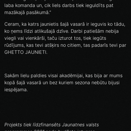
laba komanda un, cik liels darbs tiek ieguldīts pat
mazākajā pasākumā.”
Ceram, ka katrs jaunietis šajā vasarā ir ieguvis ko tādu,
ko ņems līdzi atlikušajā dzīve. Darbi patiešām nebija
viegli vai vienkārši, taču izturot tos, tiek iegūts
rūdījums, kas tevi atšķirs no citiem, tas padarīs tevi par
GHETTO JAUNIETI.
Sakām lielu paldies visai akadēmijai, kas bija ar mums
kopā šajā vasarā un bez kuriem sezona nebūtu bijusi
iespējama.
Projekts tiek līdzfinansēts Jaunatnes valsts