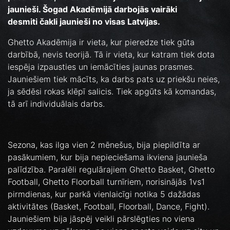
jaunieši. Šogad Akadēmijā darbojās vairāki
desmiti čakli jaunieši no visas Latvijas.
Ghetto Akadēmija ir vieta, kur pieredze tiek gūta
darbībā, nevis teorijā. Tā ir vieta, kur katram tiek dota
iespēja izpausties un iemācīties jaunas prasmes.
Jauniešiem tiek mācīts, ka darbs pats uz priekšu neies,
ja sēdēsi rokas klēpī salicis. Tiek apgūts kā komandas,
tā arī individuālais darbs.
Sezona, kas ilga vien 2 mēnešus, bija piepildīta ar
pasākumiem, kur bija nepieciešama ikviena jaunieša
palīdzība. Paralēli regulārajiem Ghetto Basket, Ghetto
Football, Ghetto Floorball turnīriem, norisinājās 1vs1
pirmdienas, kur parkā vienlaicīgi notika 5 dažādas
aktivitātes (Basket, Football, Floorball, Dance, Fight).
Jauniešiem bija jāspēj veikli pārslēgties no viena