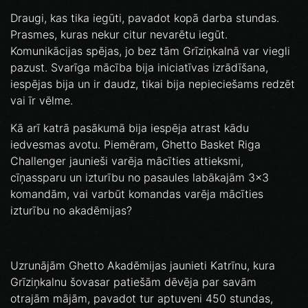
Draugi, kas tika iegūti, pavadot kopā darba stundas.
Prasmes, kuras nekur citur nevarētu iegūt.
Komunikācijas spējas, jo bez tām Grīziņkalnā var viegli
pazust. Svarīga mācība bija iniciatīvas izrādīšana,
iespējas bija un ir daudz, tikai bija nepieciešams redzēt
vai īr vēlme.
Kā arī katrā pasākumā bija iespēja atrast kādu
iedvesmas avotu. Piemēram, Ghetto Basket Riga
Challenger jaunieši varēja mācīties attieksmi,
cīņassparu un izturību no pasaules labākajām 3x3
komandām, vai varbūt komandas varēja mācīties
izturību no akadēmijas?
Uzrunājām Ghetto Akadēmijas jaunieti Katrīnu, kura
Grīziņkalnu šovasar patiešām dēvēja par savām
otrajām mājām, pavadot tur aptuveni 450 stundas,