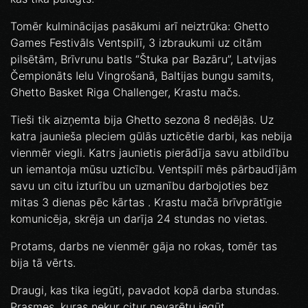
Tomēr kulminācijas pasākumi arī neiztrūka: Ghetto
Games Festivāls Ventspilī, 3 izbraukumi uz citām
pilsētām, Brīvrunu batls “Štuka par Bazāru”, Latvijas
Čempionāts Ielu Vingrošanā, Baltijas bungu samits,
Ghetto Basket Riga Challenger, Krastu mačs.
Tieši tik aizņemta bija Ghetto sezona 8 nedēļās. Uz
katra jaunieša pleciem gūlās uzticētie darbi, kas nebija
vienmēr viegli. Katrs jaunietis pierādīja savu atbildību
un iemantoja mūsu uzticību. Ventspilī mēs pārbaudījām
savu un citu izturību un uzmanību darbojoties bez
mitas 3 dienas pēc kārtas . Krastu mačā brīvprātīgie
komunicēja, skrēja un darīja 24 stundas no vietas.
Protams, darbs ne vienmēr gāja no rokas, tomēr tas
bija tā vērts.
Draugi, kas tika iegūti, pavadot kopā darba stundas.
Prasmes, kuras nekur citur nevarētu iegūt.