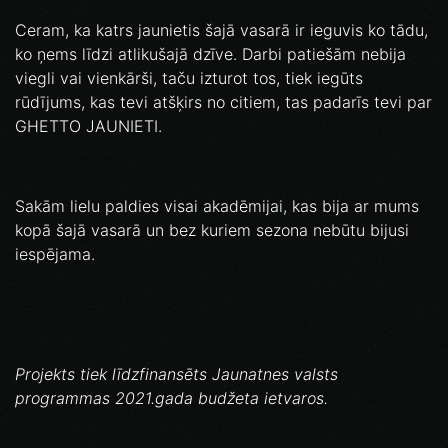
Ceram, ka katrs jaunietis šajā vasarā ir ieguvis ko tādu,
ko ņems līdzi atlikušajā dzīve. Darbi patiešām nebija
viegli vai vienkārši, taču izturot tos, tiek iegūts
rūdījums, kas tevi atšķirs no citiem, tas padarīs tevi par
GHETTO JAUNIETI.
Sakām lielu paldies visai akadēmijai, kas bija ar mums
kopā šajā vasarā un bez kuriem sezona nebūtu bijusi
iespējama.
Projekts tiek līdzfinansēts Jaunatnes valsts
programmas 2021.gada budžeta ietvaros.