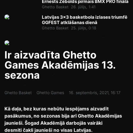
Ernests Zēbolds pirmais BMX PRO finālā
Ghetto Basket
26. jūlijs, 1:41
Latvijas 3x3 basketbola izlases triumfē
GGFEST atklāšanas dienā
Ghetto Basket
25. jūlijs, 0:18
Ir aizvadīta Ghetto
Games Akadēmijas 13.
sezona
Ghetto Basket
Ghetto Games
16. septembris, 2021, 16:17
Kā daļa, bez kuras nebūtu iespējams aizvadīt
pasākumus, no sezonas bija arī Ghetto Akadēmijas
jaunieši. Šogad Akadēmijā darbojās vairāki
desmiti čakli jaunieši no visas Latvijas.