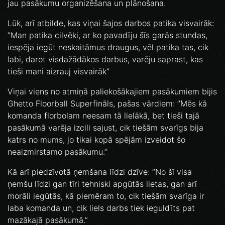
jau pasākumu organizēšana un plānošana.
Lūk, arī atbilde, kas viņai šajos darbos patika visvairāk:
”Man patika cilvēki, ar ko pavadīju šīs garās stundas,
iespēja iegūt neskaitāmus draugus, vēl patika tas, cik
labi, darot visdažādākos darbus, varēju saprast, kas
tieši mani aizrauj visvairāk”
Viņai viens no atmiņā paliekošākajiem pasākumiem bijis
Ghetto Floorball Superfināls, pašas vārdiem: ’’Mēs kā
komanda florbolam neesam tā lielākā, bet tieši tajā
pasākumā varēja izcili sajust, cik tiešām svarīgs bija
katrs no mums, jo tikai kopā spējām izveidot šo
neaizmirstamo pasākumu.’’
Kā arī piedzīvotā ņemšana līdzi dzīve: “No šī visa
ņemšu līdzi gan tīri tehniski apgūtās lietas, gan arī
morāli iegūtās, kā piemēram to, cik tiešām svarīga ir
laba komanda un, cik liels darbs tiek ieguldīts pat
mazākajā pasākumā.”