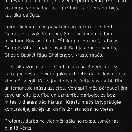
uzdevuma uz nākamo, no viena sporta veida uz citu un
visam pa vidu vēl jāpaspēj izdarīt kāds cits darbiņš,
kas tika palūgts.
Tomēr kulminācijas pasākumi arī neiztrūka: Ghetto
Games Festivāls Ventspilī, 3 izbraukumi uz citām
pilsētām, Brīvrunu batls “Štuka par Bazāru”, Latvijas
Čempionāts Ielu Vingrošanā, Baltijas bungu samits,
Ghetto Basket Riga Challenger, Krastu mačs.
Tieši tik aizņemta bija Ghetto sezona 8 nedēļās. Uz
katra jaunieša pleciem gūlās uzticētie darbi, kas nebija
vienmēr viegli. Katrs jaunietis pierādīja savu atbildību
un iemantoja mūsu uzticību. Ventspilī mēs pārbaudījām
savu un citu izturību un uzmanību darbojoties bez
mitas 3 dienas pēc kārtas . Krastu mačā brīvprātīgie
komunicēja, skrēja un darīja 24 stundas no vietas.
Protams, darbs ne vienmēr gāja no rokas, tomēr tas
bija tā vērts.