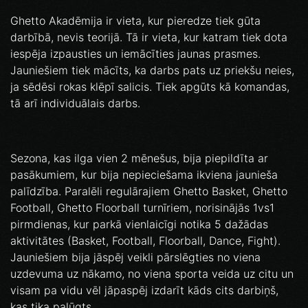
Ghetto Akadēmija ir vieta, kur pieredze tiek gūta
darbībā, nevis teorijā. Tā ir vieta, kur katram tiek dota
iespēja izpausties un iemācīties jaunas prasmes.
Jauniešiem tiek mācīts, ka darbs pats uz priekšu neies,
ja sēdēsi rokas klēpī salicis. Tiek apgūts kā komandas,
tā arī individuālais darbs.
Sezona, kas ilga vien 2 mēnešus, bija piepildīta ar
pasākumiem, kur bija nepieciešama ikviena jaunieša
palīdzība. Paralēli regulārajiem Ghetto Basket, Ghetto
Football, Ghetto Floorball turnīriem, norisinājās 1vs1
pirmdienas, kur parkā vienlaicīgi notika 5 dažādas
aktivitātes (Basket, Football, Floorball, Dance, Fight).
Jauniešiem bija jāspēj veikli pārslēgties no viena
uzdevuma uz nākamo, no viena sporta veida uz citu un
visam pa vidu vēl jāpaspēj izdarīt kāds cits darbiņš,
kas tika palūgts.