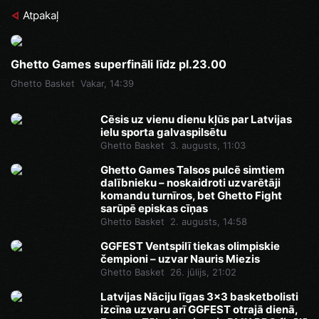
Atpakaļ
Ghetto Games superfināli līdz pl.23.00
Ghetto Basket
Vakar, 14:39
Cēsis uz vienu dienu kļūs par Latvijas
ielu sporta galvaspilsētu
Ghetto Basket
3. augusts, 11:03
Ghetto Games Talsos pulcē simtiem
dalībnieku – noskaidroti uzvarētāji
komandu turnīros, bet Ghetto Fight
sarūpē episkas cīņas
Ghetto Basket
2. augusts, 14:58
GGFEST Ventspilī tiekas olimpiskie
čempioni – uzvar Nauris Miezis
Ghetto Basket
26. jūlijs, 21:02
Latvijas Nāciju līgas 3x3 basketbolisti
izcīna uzvaru arī GGFEST otrajā dienā,