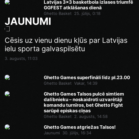
Latvijas 3x3 basketbola izlases triumfē
GGFEST atklāšanas dienā
Ghetto Basket
25. jūlijs, 0:18
JAUNUMI
Ghetto Games superfināli līdz pl.23.00
Cēsis uz vienu dienu kļūs par Latvijas
Pēdējā iespēja pirms Superfināla:
ielu sporta galvaspilsētu
Ghetto Football pie “AKROPOLE Rīga”
Vakar, 14:46
izspēlēs dubultos punktus
3. augusts, 11:03
Vakar, 12:35
Ghetto Games superfināli līdz pl.23.00
Ghetto Basket
Vakar, 14:39
Ghetto Games Talsos pulcē simtiem
dalībnieku – noskaidroti uzvarētāji
komandu turnīros, bet Ghetto Fight
sarūpē episkas cīņas
Ghetto Basket
2. augusts, 14:58
Ghetto Games atgriežas Talsos!
Jaunumi
30. jūlijs, 16:34