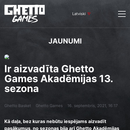
Latviski
JAUNUMI
Ir aizvadīta Ghetto
Games Akadēmijas 13.
sezona
Ghetto Basket
Ghetto Games
16. septembris, 2021, 16:17
Kā daļa, bez kuras nebūtu iespējams aizvadīt
pasākumus, no sezonas bija arī Ghetto Akadēmijas