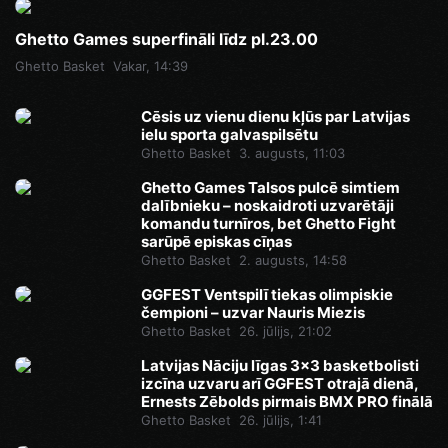
Ghetto Games superfināli līdz pl.23.00
Ghetto Basket
Vakar, 14:39
Cēsis uz vienu dienu kļūs par Latvijas
ielu sporta galvaspilsētu
Ghetto Basket
3. augusts, 11:03
Ghetto Games Talsos pulcē simtiem
dalībnieku – noskaidroti uzvarētāji
komandu turnīros, bet Ghetto Fight
sarūpē episkas cīņas
Ghetto Basket
2. augusts, 14:58
GGFEST Ventspilī tiekas olimpiskie
čempioni – uzvar Nauris Miezis
Ghetto Basket
26. jūlijs, 21:02
Latvijas Nāciju līgas 3x3 basketbolisti
izcīna uzvaru arī GGFEST otrajā dienā,
Ernests Zēbolds pirmais BMX PRO finālā
Ghetto Basket
26. jūlijs, 1:41