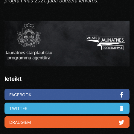
programmas 2021.gada budžeta ietvaros.
Ieteikt
FACEBOOK
TWITTER
DRAUGIEM