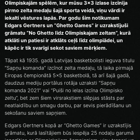
Olimpiskajām spēlēm, kur mūsu 3x3 izlase izcīnīja
pirmo zelta medaļu šajā sporta veidā, viņu vārdi ir
iekalti vēstures lapās. Par godu šim notikumam
Edgars Gertners un “Ghetto Games” ir uzrakstījuši
grāmatu “No Ghetto līdz Olimpiskajam zeltam”, kurā
atklāti un patiesi ir atklāts ceļš līdz olimpiādei, un
kāpēc ir tik svarīgi sekot saviem mērķiem.
Tāpat kā 1935. gadā Latvijas basketbolisti ieguva titulu
“Sapņu komanda” izcīnot zelta medaļu, tā laika pirmajā
Eiropas čempionātā 5x5 basketbolā, tā arī šajā gadā,
daudzus mediju portālus rotāja uzraksti “Sapņu
komanda 2021” vai “Puiši no ielas izcīna Olimpisko
zeltu”, bet zem šiem virsrakstiem slēpjas stāsts par
neatlaidību un smagu darbu, par sevis pierādīšanu un
sekošanu saviem sapņiem.
Edgars Gertners kopā ar “Ghetto Games” ir uzrakstījis
grāmatu, kurā lasītājiem būs iespēja 25 nodaļu garumā