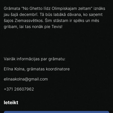
Grāmata “No Ghetto līdz Olimpiskajam zeltam” iznāks
jau šajā decembrī. Tā būs labākā dāvana, ko saņemt
šajos Ziemassvētkos. Šim stāstam ir spēks un mēs
gribam, lai tas nonāk pie Tevis!
Vairāk informācijas par grāmatu:
Elīna Kolna, grāmatas koordinatore
elinaakolna@gmail.com
+371 26607962
Ieteikt