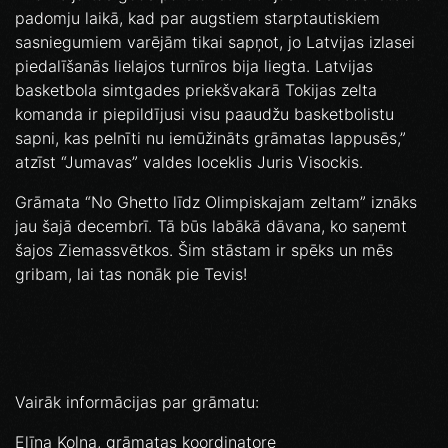
padomju laikā, kad par augstiem starptautiskiem
sasniegumiem varējām tikai sapņot, jo Latvijas izlasei
piedalīšanās lielajos turnīros bija liegta. Latvijas
basketbola simtgades priekšvakarā Tokijas zelta
komanda ir piepildījusi visu paaudžu basketbolistu
sapni, kas pelnīti nu iemūžināts grāmatas lappusēs,”
atzīst “Jumavas” valdes loceklis Juris Visockis.
Grāmata “No Ghetto līdz Olimpiskajam zeltam” iznāks
jau šajā decembrī. Tā būs labākā dāvana, ko saņemt
šajos Ziemassvētkos. Šim stāstam ir spēks un mēs
gribam, lai tas nonāk pie Tevis!
Vairāk informācijas par grāmatu:
Elīna Kolna, grāmatas koordinatore