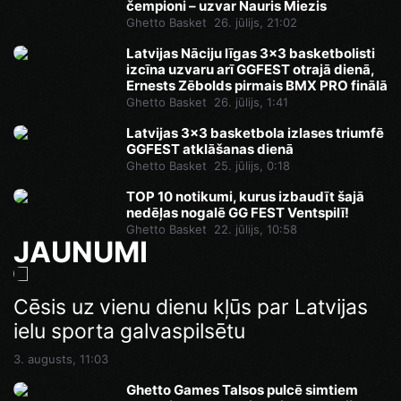
čempioni – uzvar Nauris Miezis
Ghetto Basket
26. jūlijs, 21:02
Latvijas Nāciju līgas 3x3 basketbolisti
izcīna uzvaru arī GGFEST otrajā dienā,
Ernests Zēbolds pirmais BMX PRO finālā
Ghetto Basket
26. jūlijs, 1:41
Latvijas 3x3 basketbola izlases triumfē
GGFEST atklāšanas dienā
Ghetto Basket
25. jūlijs, 0:18
TOP 10 notikumi, kurus izbaudīt šajā
nedēļas nogalē GG FEST Ventspilī!
Ghetto Basket
22. jūlijs, 10:58
JAUNUMI
Cēsis uz vienu dienu kļūs par Latvijas
ielu sporta galvaspilsētu
3. augusts, 11:03
Ghetto Games Talsos pulcē simtiem