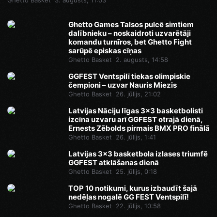
Ghetto Basket
3. augusts, 11:03
Ghetto Games Talsos pulcē simtiem
dalībnieku – noskaidroti uzvarētāji
komandu turnīros, bet Ghetto Fight
sarūpē episkas cīņas
Ghetto Basket
2. augusts, 14:58
GGFEST Ventspilī tiekas olimpiskie
čempioni – uzvar Nauris Miezis
Ghetto Basket
26. jūlijs, 21:02
Latvijas Nāciju līgas 3x3 basketbolisti
izcīna uzvaru arī GGFEST otrajā dienā,
Ernests Zēbolds pirmais BMX PRO finālā
Ghetto Basket
26. jūlijs, 1:41
Latvijas 3x3 basketbola izlases triumfē
GGFEST atklāšanas dienā
Ghetto Basket
25. jūlijs, 0:18
TOP 10 notikumi, kurus izbaudīt šajā
nedēļas nogalē GG FEST Ventspilī!
Ghetto Basket
22. jūlijs, 10:58