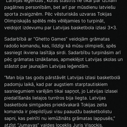
“Latvijas leģendas”, kurās stāstīts ne tikai par izcilām
pagātnes personībām, bet arī par mūsdienu latviešu
sporta zvaigznēm. Pēc vēsturiskās uzvaras Tokijas
Olimpiskajās spēlēs mēs vēlējamies to turpināt,
veidojot izdevumu par Latvijas basketbola izlasi 3x3.
Sadarbībā ar “Ghetto Games” veidojām grāmatas
radošo komandu, kas, līdzīgi kā mūsu olimpieši, spēs
sasniegt ikviena lasītāja sirdi. Sadarbību turpināsim arī
pēc grāmatas iznākšanas, apmeklējot Latvijas skolas un
stāstot par jaunajām Latvijas leģendām.
“Man bija tas gods pārstāvēt Latvijas izlasi basketbolā
padomju laikā, kad par augstiem starptautiskiem
sasniegumiem varējām tikai sapņot, jo Latvijas izlasei
piedalīšanās lielajos turnīros bija liegta. Latvijas
basketbola simtgades priekšvakarā Tokijas zelta
komanda ir piepildījusi visu paaudžu basketbolistu
sapni, kas pelnīti nu iemūžināts grāmatas lappusēs,”
atzīst “Jumavas” valdes loceklis Juris Visockis.