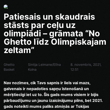
Patiesais un skaudrais
stāsts par ceļu uz
olimpiādi – grāmata “No
Ghetto līdz Olimpiskajam
zeltam”
Ghetto
Sintija Leimane/Elīna
8. novembris, 2021,
Basket
Kolna
12:51
Nav nozīmes, cik Tavs sapnis ir liels vai mazs,
galvenais ir nepadoties sapņu īstenošanā un
mērķtiecīgi iet uz to. Šis gads mums visiem ir bijis
pārbaudījumu un jaunu izaicinājumu pilns, bet 2021.
gads noteikti mums paliks atmiņās ar Tokijas