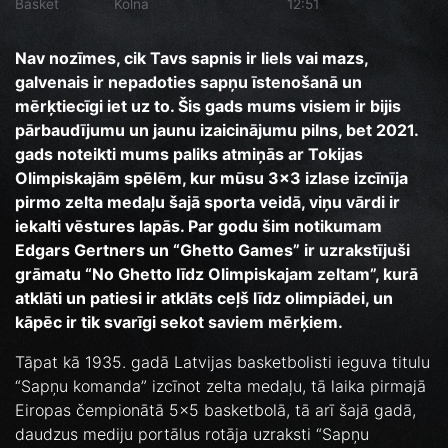
Basket
Kolna
12:51
Nav nozīmes, cik Tavs sapnis ir liels vai mazs,
galvenais ir nepadoties sapņu īstenošanā un
mērķtiecīgi iet uz to. Šis gads mums visiem ir bijis
pārbaudījumu un jaunu izaicinājumu pilns, bet 2021.
gads noteikti mums paliks atmiņās ar Tokijas
Olimpiskajām spēlēm, kur mūsu 3x3 izlase izcīnīja
pirmo zelta medaļu šajā sporta veidā, viņu vārdi ir
iekalti vēstures lapās. Par godu šim notikumam
Edgars Gertners un “Ghetto Games” ir uzrakstījuši
grāmatu “No Ghetto līdz Olimpiskajam zeltam”, kurā
atklāti un patiesi ir atklāts ceļš līdz olimpiādei, un
kāpēc ir tik svarīgi sekot saviem mērķiem.
Tāpat kā 1935. gadā Latvijas basketbolisti ieguva titulu
“Sapņu komanda” izcīnot zelta medaļu, tā laika pirmajā
Eiropas čempionātā 5x5 basketbolā, tā arī šajā gadā,
daudzus mediju portālus rotāja uzraksti “Sapņu