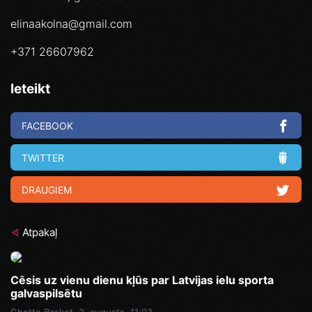
elinaakolna@gmail.com
+371 26607962
Ieteikt
FACEBOOK
TWITTER
DRAUGIEM
Atpakaļ
Cēsis uz vienu dienu kļūs par Latvijas ielu sporta
galvaspilsētu