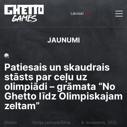
Latviski
JAUNUMI
Patiesais un skaudrais
stāsts par ceļu uz
olimpiādi – grāmata “No
Ghetto līdz Olimpiskajam
zeltam”
Ghetto
Sintija Leimane/Elīna
8. novembris, 2021,