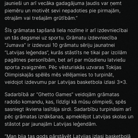
jaunieši un arī vecāka gadagājuma ļaudis var ņemt
piemēru un motivēt sevi nepadoties pie pirmajām,
otrajām vai trešajām grūtībām.”
Šīs grāmatas tapšanā liela nozīme ir arī izdevniecībai
un tās degsmei uz sportu. Grāmatu izdevniecība
“Jumava” ir izdevusi 10 grāmatu sēriju jaunatnei
“Latvijas leģendas”, kurās stāstīts ne tikai par izcilām
pagātnes personībām, bet arī par mūsdienu latviešu
sporta zvaigznēm. Pēc vēsturiskās uzvaras Tokijas
Olimpiskajās spēlēs mēs vēlējamies to turpināt,
veidojot izdevumu par Latvijas basketbola izlasi 3x3.
Sadarbībā ar “Ghetto Games” veidojām grāmatas
radošo komandu, kas, līdzīgi kā mūsu olimpieši, spēs
sasniegt ikviena lasītāja sirdi. Sadarbību turpināsim arī
pēc grāmatas iznākšanas, apmeklējot Latvijas skolas un
stāstot par jaunajām Latvijas leģendām.
“Man bija tas gods pārstāvēt Latvijas izlasi basketbolā