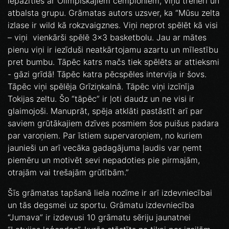
iepazīties ar Olimpiskajiem čempioniem, viņu treneri un
atbalsta grupu. Grāmatas autors uzsver, ka “Mūsu zelta
izlase ir wild kā rokzvaigznes. Viņi neprot spēlēt kā visi
– viņi vienkārši spēlē 3x3 basketbolu. Jau ar mātes
pienu viņi ir iezīduši neatkārtojamu azartu un mīlestību
pret bumbu. Tāpēc katrs mačs tiek spēlēts ar attieksmi
- gāzi grīdā! Tāpēc katra pēcspēles intervija ir šovs.
Tāpēc viņi spēlēja Grīziņkalnā. Tāpēc viņi izcīnīja
Tokijas zeltu. Šo “tāpēc” ir ļoti daudz un ne visi ir
glaimojoši. Manuprāt, spēja atklāti pastāstīt arī par
saviem grūtākajiem dzīves posmiem šos puišus padara
par varoņiem. Par īstiem supervaroņiem, no kuriem
jaunieši un arī vecāka gadagājuma ļaudis var ņemt
piemēru un motivēt sevi nepadoties pie pirmajām,
otrajām vai trešajām grūtībām.”
Šīs grāmatas tapšanā liela nozīme ir arī izdevniecībai
un tās degsmei uz sportu. Grāmatu izdevniecība
“Jumava” ir izdevusi 10 grāmatu sēriju jaunatnei