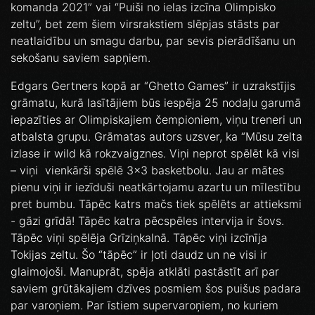
komanda 2021” vai “Puiši no ielas izcīna Olimpisko
zeltu”, bet zem šiem virsrakstiem slēpjas stāsts par
neatlaidību un smagu darbu, par sevis pierādīšanu un
sekošanu saviem sapņiem.
Edgars Gertners kopā ar “Ghetto Games” ir uzrakstījis
grāmatu, kurā lasītājiem būs iespēja 25 nodaļu garumā
iepazīties ar Olimpiskajiem čempioniem, viņu treneri un
atbalsta grupu. Grāmatas autors uzsver, ka “Mūsu zelta
izlase ir wild kā rokzvaigznes. Viņi neprot spēlēt kā visi
– viņi vienkārši spēlē 3x3 basketbolu. Jau ar mātes
pienu viņi ir iezīduši neatkārtojamu azartu un mīlestību
pret bumbu. Tāpēc katrs mačs tiek spēlēts ar attieksmi
- gāzi grīdā! Tāpēc katra pēcspēles intervija ir šovs.
Tāpēc viņi spēlēja Grīziņkalnā. Tāpēc viņi izcīnīja
Tokijas zeltu. Šo “tāpēc” ir ļoti daudz un ne visi ir
glaimojoši. Manuprāt, spēja atklāti pastāstīt arī par
saviem grūtākajiem dzīves posmiem šos puišus padara
par varoņiem. Par īstiem supervaroņiem, no kuriem