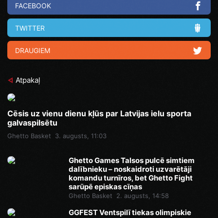
FACEBOOK
TWITTER
DRAUGIEM
Atpakaļ
Cēsis uz vienu dienu kļūs par Latvijas ielu sporta
galvaspilsētu
Ghetto Basket
3. augusts, 11:03
Ghetto Games Talsos pulcē simtiem
dalībnieku – noskaidroti uzvarētāji
komandu turnīros, bet Ghetto Fight
sarūpē episkas cīņas
Ghetto Basket
2. augusts, 14:58
GGFEST Ventspilī tiekas olimpiskie