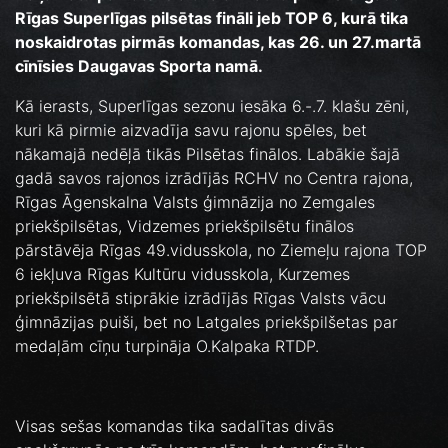
Rīgas Superlīgas pilsētas fināli jeb TOP 6, kurā tika
noskaidrotas pirmās komandas, kas 26. un 27.martā
cīnīsies Daugavas Sporta namā.
Kā ierasts, Superlīgas sezonu iesāka 6.-.7. klašu zēni,
kuri kā pirmie aizvadīja savu rajonu spēles, bet
nākamajā nedēļā tikās Pilsētas finālos. Labākie šajā
gadā savos rajonos izrādījās RCHV no Centra rajona,
Rīgas Āgenskalna Valsts ģimnāzija no Zemgales
priekšpilsētas, Vidzemes priekšpilsētu finālos
pārstāvēja Rīgas 49.vidusskola, no Ziemeļu rajona TOP
6 iekļuva Rīgas Kultūru vidusskola, Kurzemes
priekšpilsētā stiprākie izrādījās Rīgas Valsts vācu
ģimnāzijas puiši, bet no Latgales priekšpilšetas par
medaļām cīņu turpināja O.Kalpaka RTDP.
Visas sešas komandas tika sadalītas divās