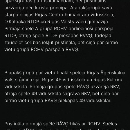
apakšgrupās pa trīs komandām, bet pusfinālus
aizvadīja pēc krusta principa. A apakšgrupā savā
starpā cīnijās Rīgas Centra humanitārā vidusskola,
O.Kalpaka RTDP un Rīgas Valsts vācu ģimnāzija.
Pirmajā spēlē A grupā RCHV pārliecinoši pārspēja
RTDP, otrajā spēlē RTDP piekāpās RVVĢ, tādejādi
zaudējot cerības iekļūt pusfinālā, bet cīņā par pirmo
vietu grupā RCHV pārspēja RVVĢ.
B apakšgrupā par vietu finālā spēlēja Rīgas Āgenskalna
Valsts ģimnāzija, Rīgas 49.vidusskola un Rīgas Kultūru
vidusskola. Pirmajā grupas spēlē RĀVĢ uzvarēja RKV,
otrajā spēlē 49.vidusskola sagrāva RKV, bet cīņā par
pirmo vietu grupā RĀVĢ piekāpās 49.vidusskolai.
Pusfināla pirmajā spēlē RĀVĢ tikās ar RCHV. Spēles