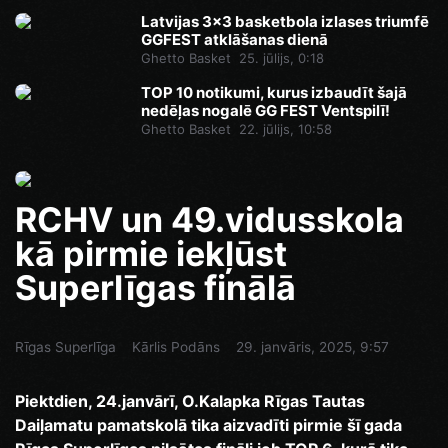
Latvijas 3x3 basketbola izlases triumfē
GGFEST atklāšanas dienā
Ghetto Basket
25. jūlijs, 0:18
TOP 10 notikumi, kurus izbaudīt šajā
nedēļas nogalē GG FEST Ventspilī!
Ghetto Basket
22. jūlijs, 10:58
RCHV un 49.vidusskola
kā pirmie iekļūst
Superlīgas finālā
Rīgas Superlīga
Kārlis Podāns
29. janvāris, 2025, 9:57
Piektdien, 24.janvārī, O.Kalapka Rīgas Tautas
Daiļamatu pamatskolā tika aizvadīti pirmie šī gada