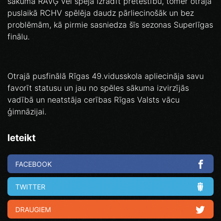
sākumā RĀVĢ vēl spēja izrādīt pretestību, tomēr otrajā
puslaikā RCHV spēlēja daudz pārliecinošāk un bez
problēmām, kā pirmie sasniedza šīs sezonas Superlīgas
finālu.
Otrajā pusfinālā Rīgas 49.vidusskola apliecināja savu
favorīt statusu un jau no spēles sākuma izvirzījās
vadībā un neatstāja cerības Rīgas Valsts vācu
ģimnāzijai.
Ieteikt
FACEBOOK
TWITTER
DRAUGIEM