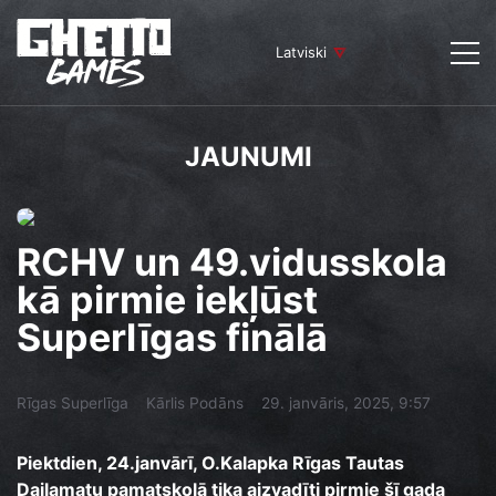
Latviski
JAUNUMI
RCHV un 49.vidusskola
kā pirmie iekļūst
Superlīgas finālā
Rīgas Superlīga
Kārlis Podāns
29. janvāris, 2025, 9:57
Piektdien, 24.janvārī, O.Kalapka Rīgas Tautas
Daiļamatu pamatskolā tika aizvadīti pirmie šī gada