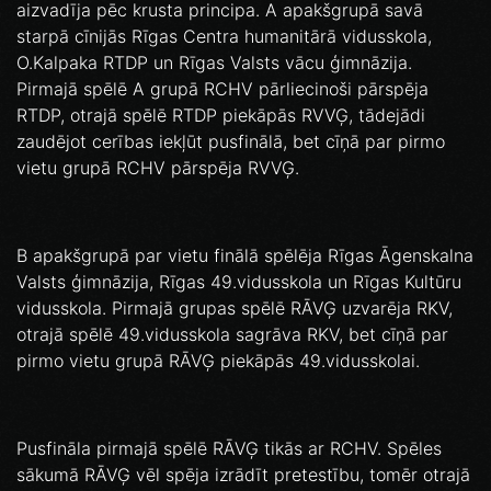
aizvadīja pēc krusta principa. A apakšgrupā savā
starpā cīnijās Rīgas Centra humanitārā vidusskola,
O.Kalpaka RTDP un Rīgas Valsts vācu ģimnāzija.
Pirmajā spēlē A grupā RCHV pārliecinoši pārspēja
RTDP, otrajā spēlē RTDP piekāpās RVVĢ, tādejādi
zaudējot cerības iekļūt pusfinālā, bet cīņā par pirmo
vietu grupā RCHV pārspēja RVVĢ.
B apakšgrupā par vietu finālā spēlēja Rīgas Āgenskalna
Valsts ģimnāzija, Rīgas 49.vidusskola un Rīgas Kultūru
vidusskola. Pirmajā grupas spēlē RĀVĢ uzvarēja RKV,
otrajā spēlē 49.vidusskola sagrāva RKV, bet cīņā par
pirmo vietu grupā RĀVĢ piekāpās 49.vidusskolai.
Pusfināla pirmajā spēlē RĀVĢ tikās ar RCHV. Spēles
sākumā RĀVĢ vēl spēja izrādīt pretestību, tomēr otrajā