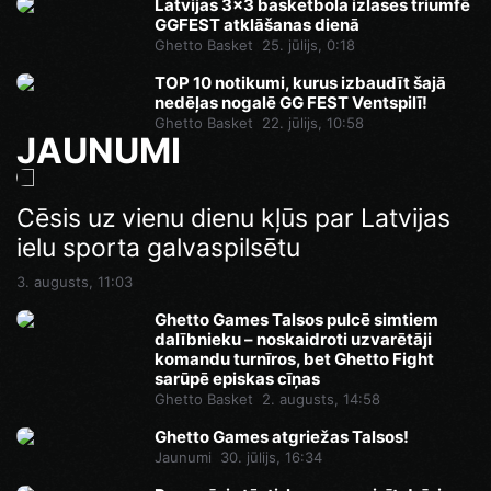
Latvijas 3x3 basketbola izlases triumfē
GGFEST atklāšanas dienā
Ghetto Basket
25. jūlijs, 0:18
TOP 10 notikumi, kurus izbaudīt šajā
nedēļas nogalē GG FEST Ventspilī!
Ghetto Basket
22. jūlijs, 10:58
JAUNUMI
Cēsis uz vienu dienu kļūs par Latvijas
ielu sporta galvaspilsētu
3. augusts, 11:03
Ghetto Games Talsos pulcē simtiem
dalībnieku – noskaidroti uzvarētāji
komandu turnīros, bet Ghetto Fight
sarūpē episkas cīņas
Ghetto Basket
2. augusts, 14:58
Ghetto Games atgriežas Talsos!
Jaunumi
30. jūlijs, 16:34