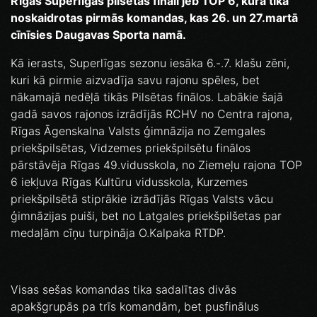
Rīgas Superlīgas pilsētas fināli jeb TOP 6, kurā tika
noskaidrotas pirmās komandas, kas 26. un 27.martā
cīnīsies Daugavas Sporta namā.
Kā ierasts, Superlīgas sezonu iesāka 6.-.7. klašu zēni,
kuri kā pirmie aizvadīja savu rajonu spēles, bet
nākamajā nedēļā tikās Pilsētas finālos. Labākie šajā
gadā savos rajonos izrādījās RCHV no Centra rajona,
Rīgas Āgenskalna Valsts ģimnāzija no Zemgales
priekšpilsētas, Vidzemes priekšpilsētu finālos
pārstāvēja Rīgas 49.vidusskola, no Ziemeļu rajona TOP
6 iekļuva Rīgas Kultūru vidusskola, Kurzemes
priekšpilsētā stiprākie izrādījās Rīgas Valsts vācu
ģimnāzijas puiši, bet no Latgales priekšpilšetas par
medaļām cīņu turpināja O.Kalpaka RTDP.
Visas sešas komandas tika sadalītas divās
apakšgrupās pa trīs komandām, bet pusfinālus