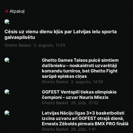
Atpakaļ
Cēsis uz vienu dienu kļūs par Latvijas ielu sporta
galvaspilsētu
Ghetto Basket
3. augusts, 11:03
Ghetto Games Talsos pulcē simtiem
dalībnieku – noskaidroti uzvarētāji
komandu turnīros, bet Ghetto Fight
sarūpē episkas cīņas
Ghetto Basket
2. augusts, 14:58
GGFEST Ventspilī tiekas olimpiskie
čempioni – uzvar Nauris Miezis
Ghetto Basket
26. jūlijs, 21:02
Latvijas Nāciju līgas 3x3 basketbolisti
izcīna uzvaru arī GGFEST otrajā dienā,
Ernests Zēbolds pirmais BMX PRO finālā
Ghetto Basket
26. jūlijs, 1:41