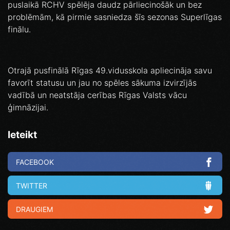
puslaikā RCHV spēlēja daudz pārliecinošāk un bez
problēmām, kā pirmie sasniedza šīs sezonas Superlīgas
finālu.
Otrajā pusfinālā Rīgas 49.vidusskola apliecināja savu
favorīt statusu un jau no spēles sākuma izvirzījās
vadībā un neatstāja cerības Rīgas Valsts vācu
ģimnāzijai.
Ieteikt
FACEBOOK
TWITTER
DRAUGIEM