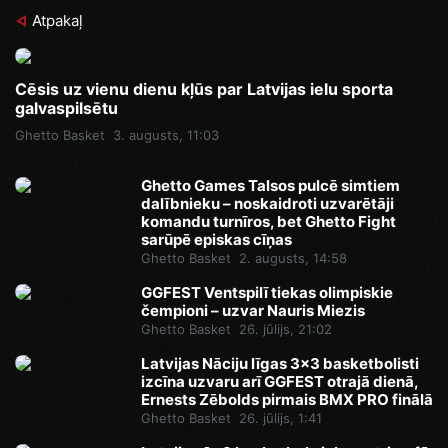
Atpakaļ
Cēsis uz vienu dienu kļūs par Latvijas ielu sporta
galvaspilsētu
Ghetto Basket
3. augusts, 11:03
Ghetto Games Talsos pulcē simtiem
dalībnieku – noskaidroti uzvarētāji
komandu turnīros, bet Ghetto Fight
sarūpē episkas cīņas
Ghetto Basket
2. augusts, 14:58
GGFEST Ventspilī tiekas olimpiskie
čempioni – uzvar Nauris Miezis
Ghetto Basket
26. jūlijs, 21:02
Latvijas Nāciju līgas 3x3 basketbolisti
izcīna uzvaru arī GGFEST otrajā dienā,
Ernests Zēbolds pirmais BMX PRO finālā
Ghetto Basket
26. jūlijs, 1:41