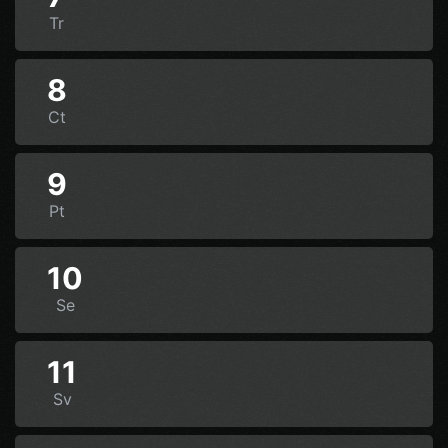
Tr
8
Ct
9
Pt
10
Se
11
Sv