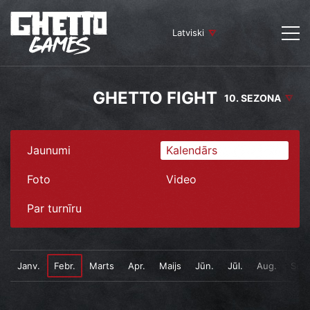
Latviski
GHETTO FIGHT
10. SEZONA
Jaunumi
Kalendārs
Foto
Video
Par turnīru
Janv.
Febr.
Marts
Apr.
Maijs
Jūn.
Jūl.
Aug.
Sept