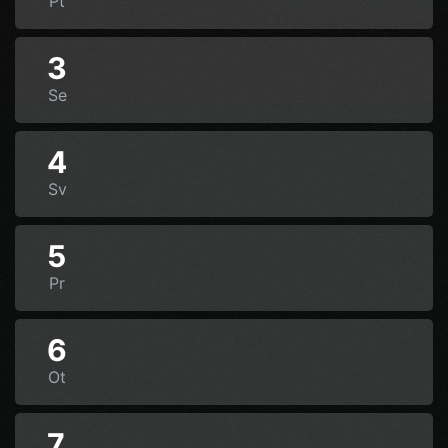
Pt
3
Se
4
Sv
5
Pr
6
Ot
7