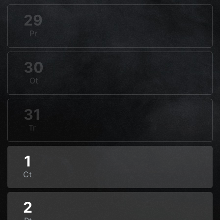
29
Pr
30
Ot
31
Tr
1
Ct
2