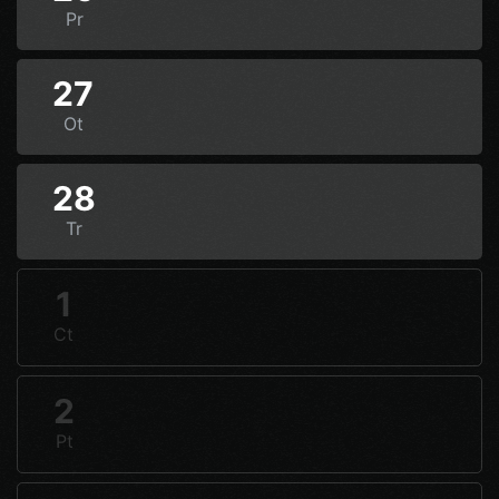
Pr
27
Ot
28
Tr
1
Ct
2
Pt