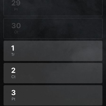
29
Pr
30
Ot
1
Tr
2
Ct
3
Pt