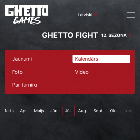
Latviski
GHETTO FIGHT
12. SEZONA
Jaunumi
Kalendārs
Foto
Video
Par turnīru
Marts
Apr.
Maijs
Jūn.
Jūl.
Aug.
Sept.
Okt.
Nov.