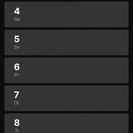
4
Se
5
Sv
6
Pr
7
Ot
8
Tr