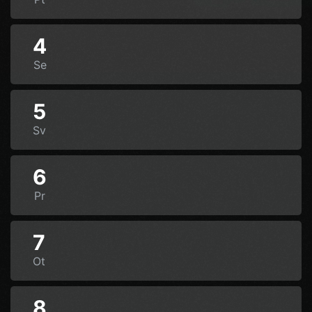
4
Se
5
Sv
6
Pr
7
Ot
8