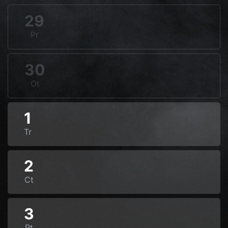
29
Pr
30
Ot
1
Tr
2
Ct
3
Pt