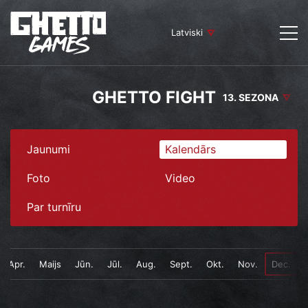
Latviski
GHETTO FIGHT
13. SEZONA
Jaunumi
Kalendārs
Foto
Video
Par turnīru
Apr.
Maijs
Jūn.
Jūl.
Aug.
Sept.
Okt.
Nov.
Dec.