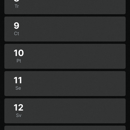
Tr
9
Ct
10
Pt
11
Se
12
Sv