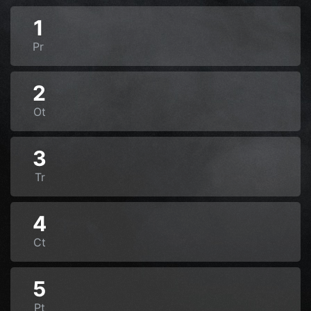
1
Pr
2
Ot
3
Tr
4
Ct
5
Pt