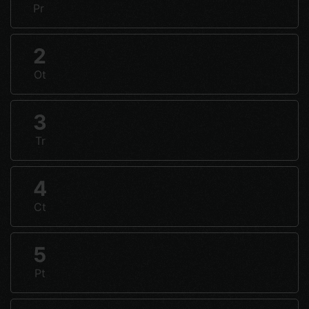
Pr
2
Ot
3
Tr
4
Ct
5
Pt