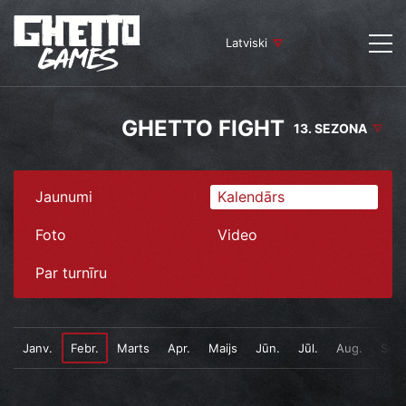
Latviski
GHETTO FIGHT
13. SEZONA
Jaunumi
Kalendārs
Foto
Video
Par turnīru
Janv.
Febr.
Marts
Apr.
Maijs
Jūn.
Jūl.
Aug.
Sept