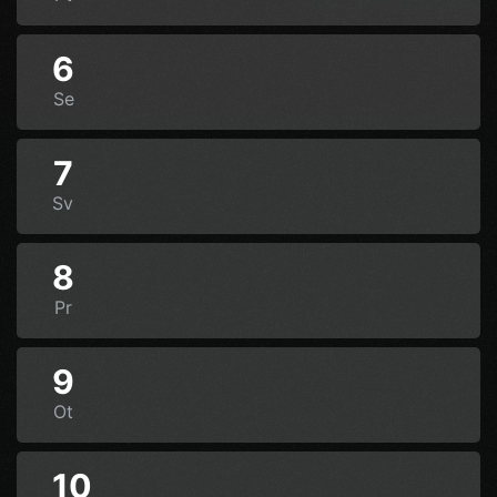
6
Se
7
Sv
8
Pr
9
Ot
10