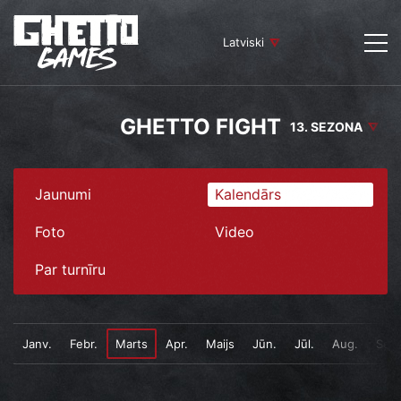
Latviski
GHETTO FIGHT
13. SEZONA
Jaunumi
Kalendārs
Foto
Video
Par turnīru
Janv.
Febr.
Marts
Apr.
Maijs
Jūn.
Jūl.
Aug.
Sept