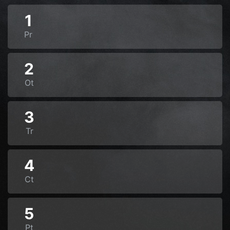
1
Pr
2
Ot
3
Tr
4
Ct
5
Pt