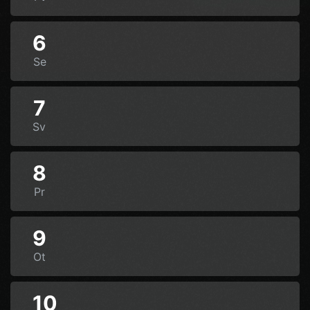
6
Se
7
Sv
8
Pr
9
Ot
10