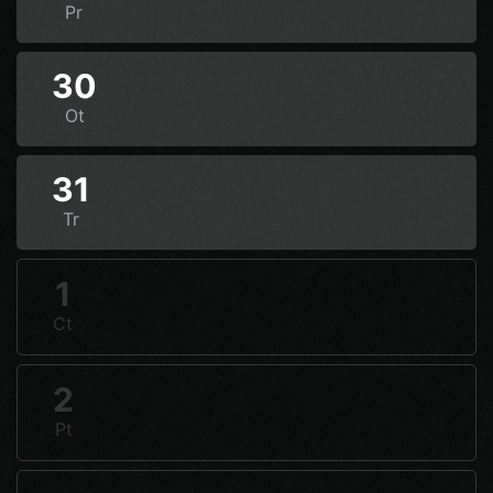
Pr
30
Ot
31
Tr
1
Ct
2
Pt