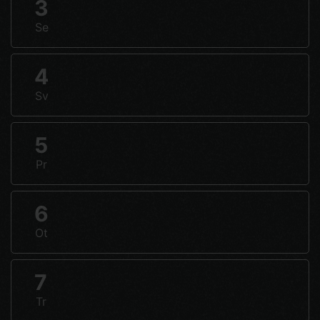
3
Se
4
Sv
5
Pr
6
Ot
7
Tr