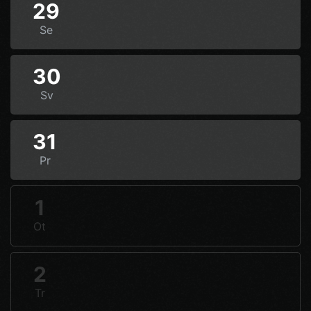
29
Se
30
Sv
31
Pr
1
Ot
2
Tr