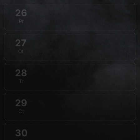
26
Pr
27
Ot
28
Tr
29
Ct
30