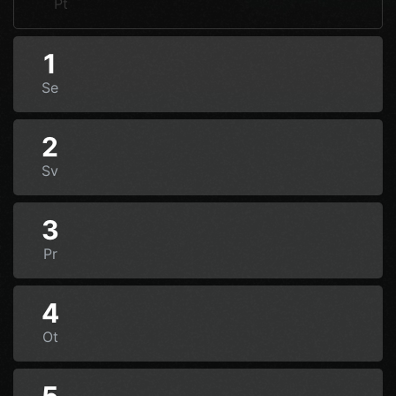
Pt
1
Se
2
Sv
3
Pr
4
Ot