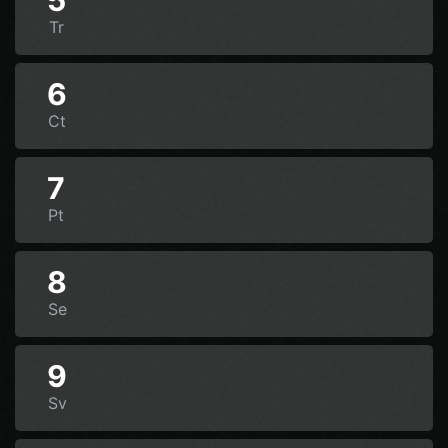
5
Tr
6
Ct
7
Pt
8
Se
9
Sv