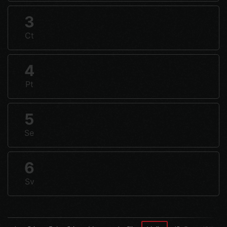
3
Ct
4
Pt
5
Se
6
Sv