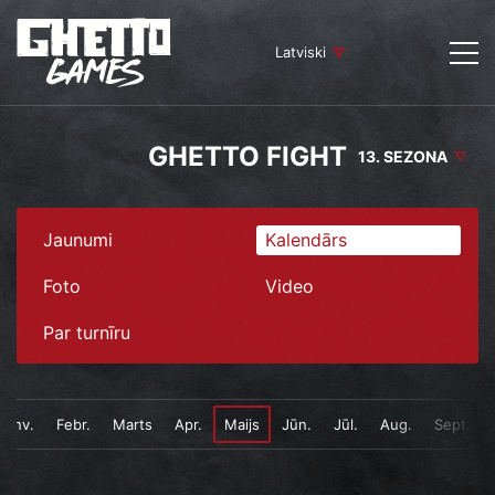
Latviski
GHETTO FIGHT
13. SEZONA
Jaunumi
Kalendārs
Foto
Video
Par turnīru
Janv.
Febr.
Marts
Apr.
Maijs
Jūn.
Jūl.
Aug.
Sept.