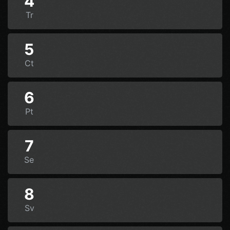
4
Tr
5
Ct
6
Pt
7
Se
8
Sv