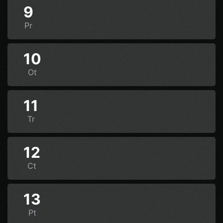
9
Pr
10
Ot
11
Tr
12
Ct
13
Pt