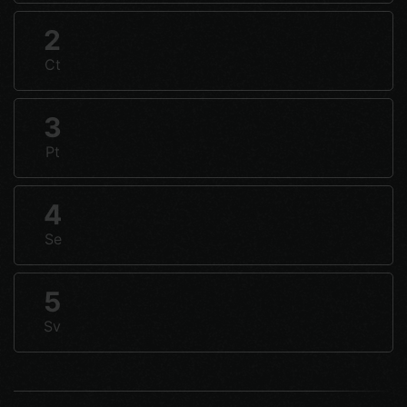
2
Ct
3
Pt
4
Se
5
Sv