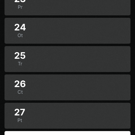
Pr
24
Ot
25
Tr
26
Ct
27
Pt