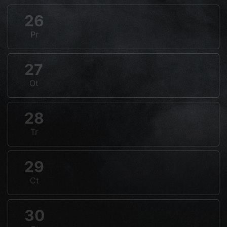
26
Pr
27
Ot
28
Tr
29
Ct
30