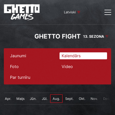
Latviski
GHETTO FIGHT
13. SEZONA
Jaunumi
Kalendārs
Foto
Video
Par turnīru
Apr.
Maijs
Jūn.
Jūl.
Aug.
Sept.
Okt.
Nov.
Dec.