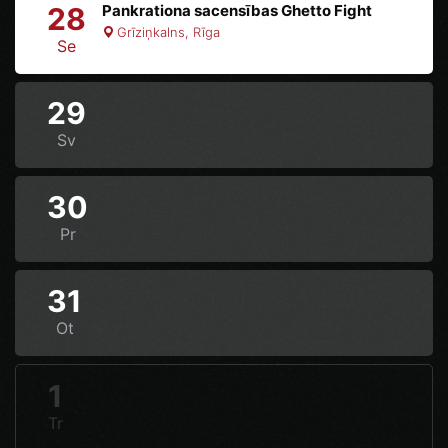
28
Pankrationa sacensības Ghetto Fight
Grīziņkalns, Rīga
Se
29
Sv
30
Pr
31
Ot
1
Tr