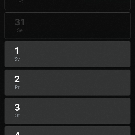
Pt
31
Se
1
Sv
2
Pr
3
Ot