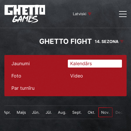
Latviski
GHETTO FIGHT
14. SEZONA
Jaunumi
Kalendārs
Foto
Video
Par turnīru
Apr.
Maijs
Jūn.
Jūl.
Aug.
Sept.
Okt.
Nov.
Dec.