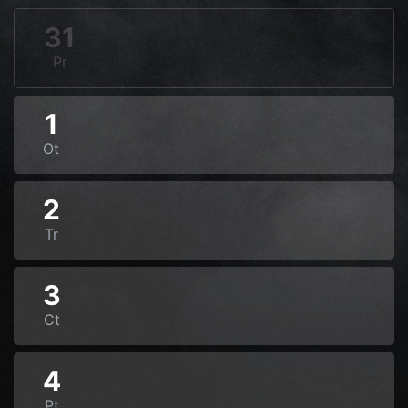
31
Pr
1
Ot
2
Tr
3
Ct
4
Pt