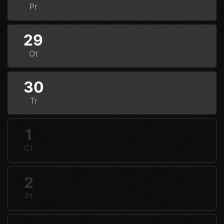
Pr
29
Ot
30
Tr
1
Ct
2
Pt