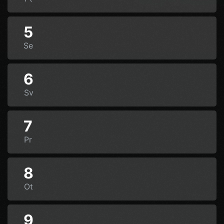
5
Se
6
Sv
7
Pr
8
Ot
9