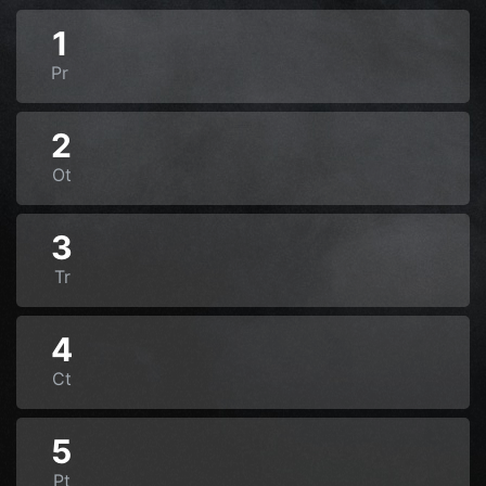
1
Pr
2
Ot
3
Tr
4
Ct
5
Pt