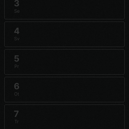
3
Se
4
Sv
5
Pr
6
Ot
7
Tr