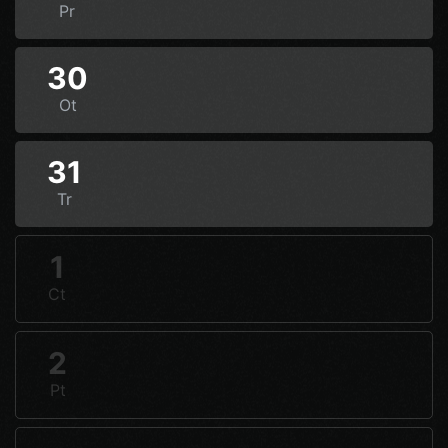
Pr
30
Ot
31
Tr
1
Ct
2
Pt