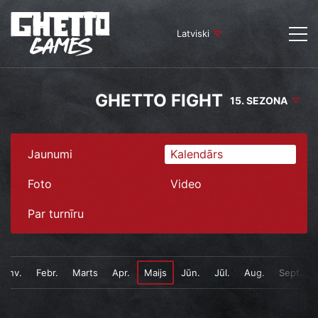
Latviski
GHETTO FIGHT
15. SEZONA
Jaunumi
Kalendārs
Foto
Video
Par turnīru
Janv.
Febr.
Marts
Apr.
Maijs
Jūn.
Jūl.
Aug.
Sept.