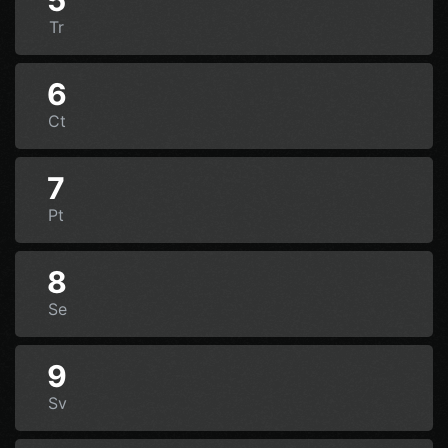
5
Tr
6
Ct
7
Pt
8
Se
9
Sv