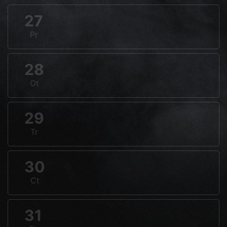
27
Pr
28
Ot
29
Tr
30
Ct
31