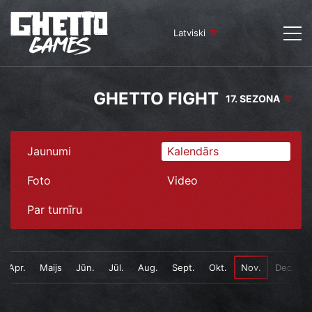
Latviski
GHETTO FIGHT
17. SEZONA
Jaunumi
Kalendārs
Foto
Video
Par turnīru
Apr.
Maijs
Jūn.
Jūl.
Aug.
Sept.
Okt.
Nov.
Dec.