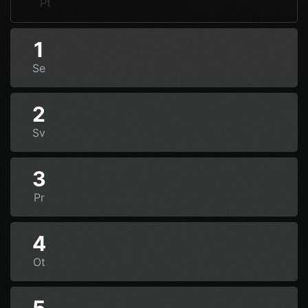
Pt
1
Se
2
Sv
3
Pr
4
Ot