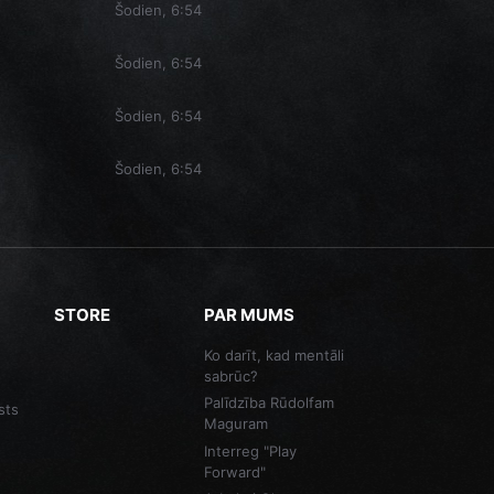
Šodien, 6:54
Šodien, 6:54
Šodien, 6:54
Šodien, 6:54
STORE
PAR MUMS
Ko darīt, kad mentāli
sabrūc?
Palīdzība Rūdolfam
sts
Maguram
Interreg "Play
Forward"