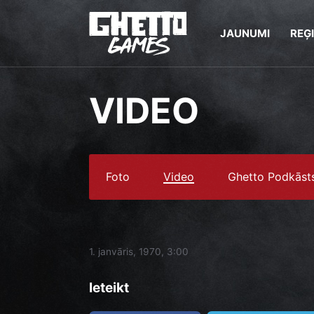
JAUNUMI
REĢ
VIDEO
Foto
Video
Ghetto Podkāst
1. janvāris, 1970, 3:00
Ieteikt