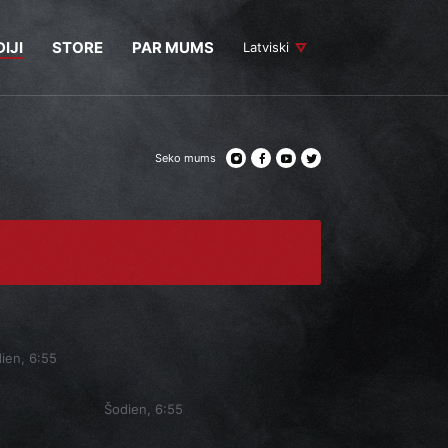
IJI
STORE
PAR MUMS
Latviski
Seko mums
ien, 6:55
Šodien, 6:55