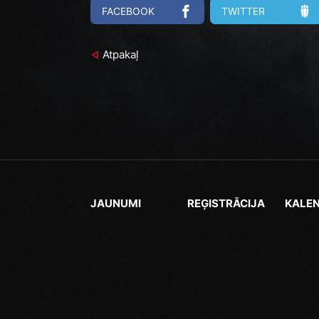
FACEBOOK
TWITTER
Atpakaļ
JAUNUMI
REĢISTRĀCIJA
KALE