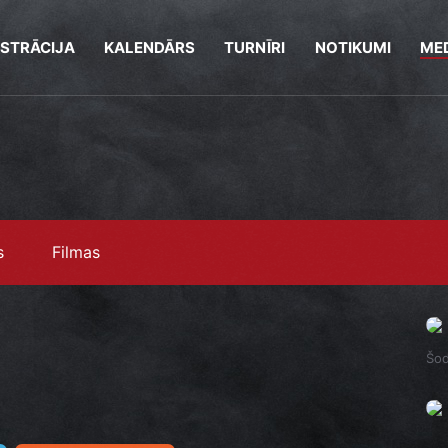
ISTRĀCIJA
KALENDĀRS
TURNĪRI
NOTIKUMI
MED
s
Filmas
Šod