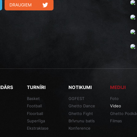
DRAUGIEM
NDĀRS
TURNĪRI
NOTIKUMI
MEDIJI
Basket
GGFEST
Foto
Football
Ghetto Dance
Video
Floorball
Ghetto Fight
Ghetto Podkā
Superlīga
Brīvrunu batls
Filmas
Ekstraklase
Konference