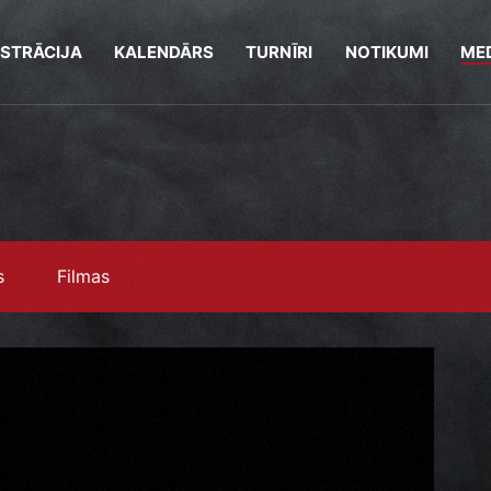
ISTRĀCIJA
KALENDĀRS
TURNĪRI
NOTIKUMI
MED
s
Filmas