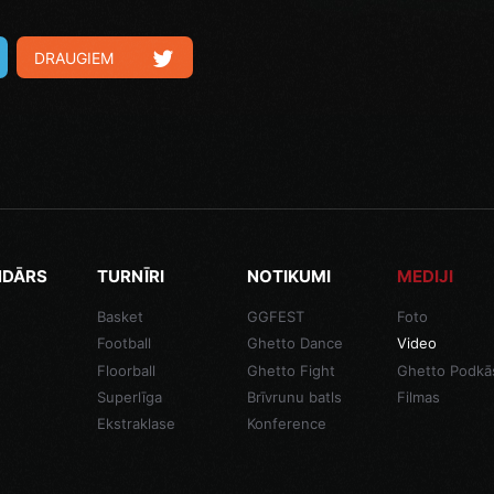
DRAUGIEM
NDĀRS
TURNĪRI
NOTIKUMI
MEDIJI
Basket
GGFEST
Foto
Football
Ghetto Dance
Video
Floorball
Ghetto Fight
Ghetto Podkā
Superlīga
Brīvrunu batls
Filmas
Ekstraklase
Konference