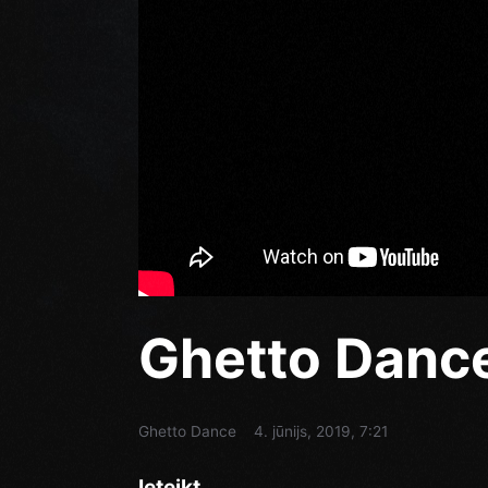
Ghetto Danc
Ghetto Dance
4. jūnijs, 2019, 7:21
Ieteikt