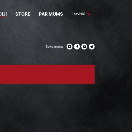
IJI
STORE
PAR MUMS
Latviski
Seko mums