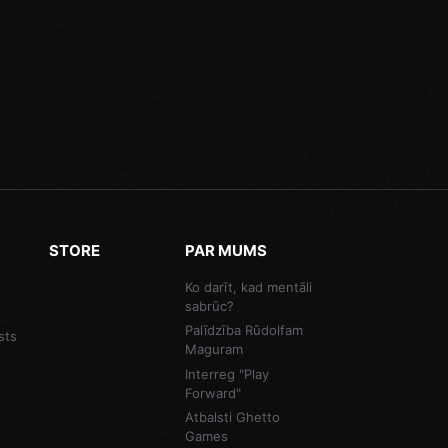
STORE
PAR MUMS
Ko darīt, kad mentāli
sabrūc?
Palīdzība Rūdolfam
sts
Maguram
Interreg "Play
Forward"
Atbalsti Ghetto
Games