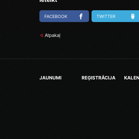
FACEBOOK
TWITTER
Atpakaļ
JAUNUMI
REĢISTRĀCIJA
KALE