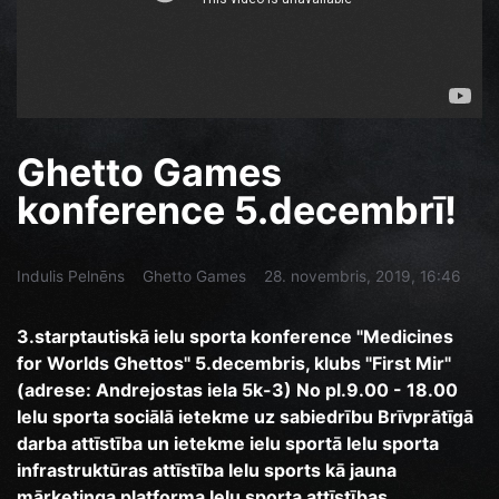
Ghetto Games
konference 5.decembrī!
Indulis Pelnēns
Ghetto Games
28. novembris, 2019, 16:46
3.starptautiskā ielu sporta konference "Medicines
for Worlds Ghettos" 5.decembris, klubs "First Mir"
(adrese: Andrejostas iela 5k-3) No pl.9.00 - 18.00
Ielu sporta sociālā ietekme uz sabiedrību Brīvprātīgā
darba attīstība un ietekme ielu sportā Ielu sporta
infrastruktūras attīstība Ielu sports kā jauna
mārketinga platforma Ielu sporta attīstības