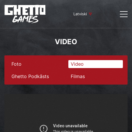
Latviski
VIDEO
Foto
Video
Ghetto Podkāsts
Filmas