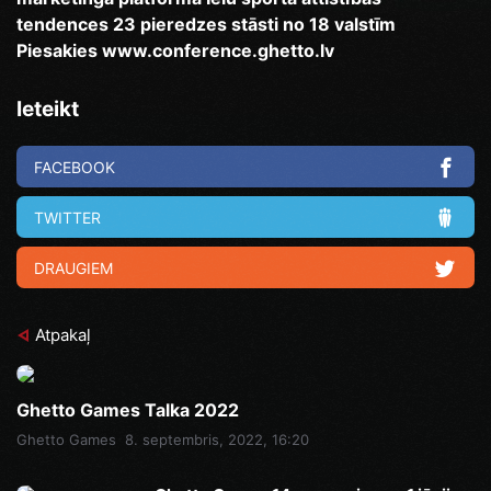
tendences 23 pieredzes stāsti no 18 valstīm
Piesakies www.conference.ghetto.lv
Ieteikt
FACEBOOK
TWITTER
DRAUGIEM
Atpakaļ
Ghetto Games Talka 2022
Ghetto Games
8. septembris, 2022, 16:20