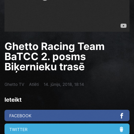
Ghetto Racing Team
BaTCC 2. posms
Biķernieku trasē
Ghetto TV
Atlēti
14. jūnijs, 2018, 18:14
Ieteikt
FACEBOOK
TWITTER