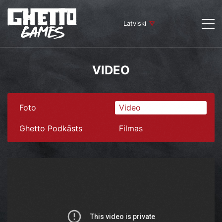
Latviski
VIDEO
Foto
Video
Ghetto Podkāsts
Filmas