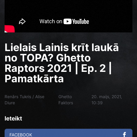
Lielais Lainis krīt laukā
no TOPA? Ghetto
Raptors 2021 | Ep. 2 |
Pamatkārta
Renārs Tukris / Alise
Ghetto
20. maijs, 2021,
Diure
Faktors
10:39
Ieteikt
FACEBOOK