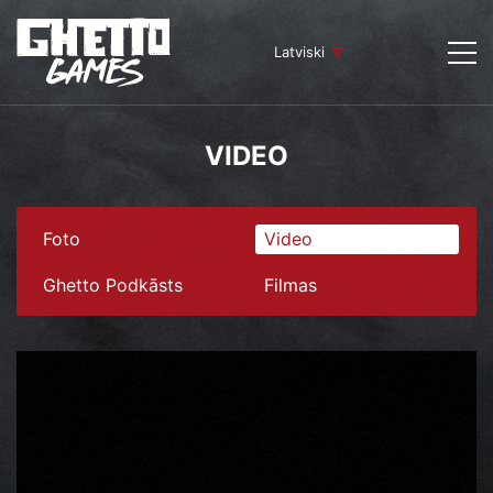
Latviski
VIDEO
Foto
Video
Ghetto Podkāsts
Filmas