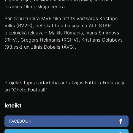
ieradies Olimpiskajā centrā.
Par zēnu turnīra MVP tika atzīts vārtsargs Kristaps
Vilks (RV2Ģ), bet skatītāju balsojuma ALL STAR
pieciniekā iekļuva - Maikls Rūmanis, Ivans Smirnovs
(RHV), Gregors Helmanis (RCHV), Kristians Golubevs
(93.vsk) un Jānis Dobelis (ĀVĢ).
Projekts tapis sadarbībā ar Latvijas Futbola Fedarāciju
un “Gheto Football”
Ieteikt
FACEBOOK