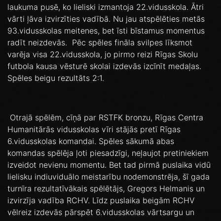
laukuma pusē, ko lieliski izmantoja 22.vidusskola. Ātri
vārti ļāva izvirzīties vadībā. Nu jau atspēlēties metās
93.vidusskolas meitenes, bet īsti bīstamus momentus
radīt neizdevās. Pēc spēles fināla svilpes līksmot
varēja visa 22.vidusskola, jo pirmo reizi Rīgas Skolu
futbola kausa vēsturē skolai izdevās izcīnīt medaļas.
Spēles beigu rezultāts 2:1.
Otrajā spēlēm, cīņā par RSTFK bronzu, Rīgas Centra
Humanitārās vidusskolas vīri stājās pretī Rīgas
6.vidusskolas komandai. Spēles sākumā abas
komandas spēlēja ļoti piesadzīgi, neļaujot pretiniekiem
izveidot nevienu momentu. Bet tad pirmā puslaika vidū
lielisku indiuviduālo meistarību nodemonstrēja, šī gada
turnīra rezultatīvākais spēlētājs, Gregors Helmanis un
izvirzīja vadība RCHV. Līdz puslaika beigām RCHV
vēlreiz izdevās pārspēt 6.vidusskolas vārtsargu un