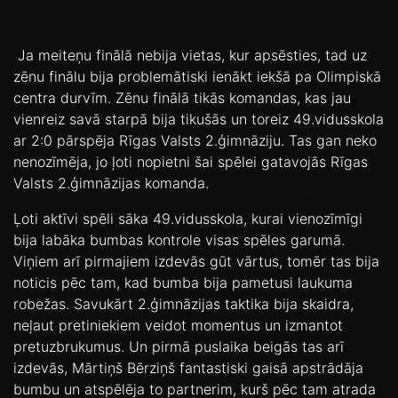
Ja meiteņu finālā nebija vietas, kur apsēsties, tad uz
zēnu finālu bija problemātiski ienākt iekšā pa Olimpiskā
centra durvīm. Zēnu finālā tikās komandas, kas jau
vienreiz savā starpā bija tikušās un toreiz 49.vidusskola
ar 2:0 pārspēja Rīgas Valsts 2.ģimnāziju. Tas gan neko
nenozīmēja, jo ļoti nopietni šai spēlei gatavojās Rīgas
Valsts 2.ģimnāzijas komanda.
Ļoti aktīvi spēli sāka 49.vidusskola, kurai vienozīmīgi
bija labāka bumbas kontrole visas spēles garumā.
Viņiem arī pirmajiem izdevās gūt vārtus, tomēr tas bija
noticis pēc tam, kad bumba bija pametusi laukuma
robežas. Savukārt 2.ģimnāzijas taktika bija skaidra,
neļaut pretiniekiem veidot momentus un izmantot
pretuzbrukumus. Un pirmā puslaika beigās tas arī
izdevās, Mārtiņš Bērziņš fantastiski gaisā apstrādāja
bumbu un atspēlēja to partnerim, kurš pēc tam atrada