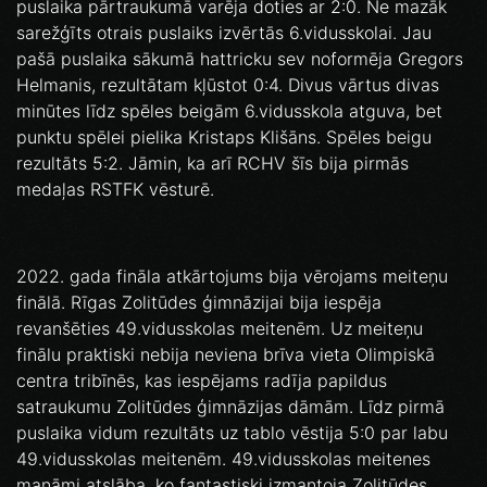
puslaika pārtraukumā varēja doties ar 2:0. Ne mazāk
sarežģīts otrais puslaiks izvērtās 6.vidusskolai. Jau
pašā puslaika sākumā hattricku sev noformēja Gregors
Helmanis, rezultātam kļūstot 0:4. Divus vārtus divas
minūtes līdz spēles beigām 6.vidusskola atguva, bet
punktu spēlei pielika Kristaps Klišāns. Spēles beigu
rezultāts 5:2. Jāmin, ka arī RCHV šīs bija pirmās
medaļas RSTFK vēsturē.
2022. gada fināla atkārtojums bija vērojams meiteņu
finālā. Rīgas Zolitūdes ģimnāzijai bija iespēja
revanšēties 49.vidusskolas meitenēm. Uz meiteņu
finālu praktiski nebija neviena brīva vieta Olimpiskā
centra tribīnēs, kas iespējams radīja papildus
satraukumu Zolitūdes ģimnāzijas dāmām. Līdz pirmā
puslaika vidum rezultāts uz tablo vēstija 5:0 par labu
49.vidusskolas meitenēm. 49.vidusskolas meitenes
manāmi atslāba, ko fantastiski izmantoja Zolitūdes