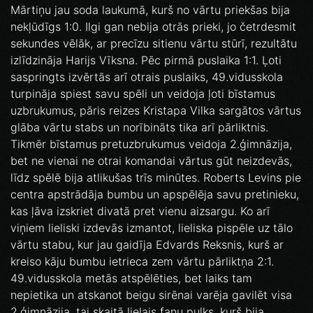
Mārtiņu jau soda laukumā, kurš no vārtu priekšas bija
nekļūdīgs 1:0. Ilgi gan nebija otrās prieki, jo četrdesmit
sekundes vēlāk, ar precīzu sitienu vārtu stūrī, rezultātu
izlīdzināja Harijs Vīksna. Pēc pirmā puslaika 1:1. Ļoti
saspringts izvērtās arī otrais puslaiks, 49.vidusskola
turpināja spiest savu spēli un veidoja ļoti bīstamus
uzbrukumus, pāris reizes Kristapa Vilka sargātos vārtus
glāba vārtu stabs un norībināts tika arī pārliktnis.
Tikmēr bīstamus pretuzbrukumus veidoja 2.ģimnāzija,
bet ne vienai ne otrai komandai vārtus gūt neizdevās,
līdz spēlē bija atlikušas trīs minūtes. Roberts Levins pie
centra apstrādāja bumbu un apspēlēja savu pretinieku,
kas ļāva izskriet divatā pret vienu aizsargu. Ko arī
viņiem lieliski izdevās izmantot, lieliska pispēle uz tālo
vārtu stabu, kur jau gaidīja Edvards Reksnis, kurš ar
kreiso kāju bumbu ietrieca zem vārtu pārliktņa 2:1.
49.vidusskola metās atspēlēties, bet laiks tam
nepietika un atskanot beigu sirēnai varēja gavilēt visa
2.ģimnāzija, tai skaitā lielais fanu pulks, kurš bija