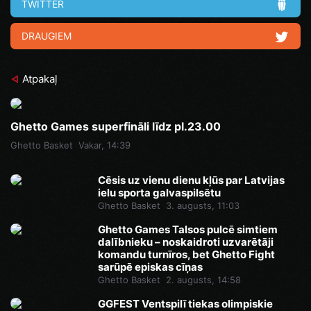
TWITTER
DRAUGIEM
Atpakaļ
Ghetto Games superfināli līdz pl.23.00
Ghetto Basket
Vakar, 14:39
Cēsis uz vienu dienu kļūs par Latvijas
ielu sporta galvaspilsētu
Ghetto Basket
3. augusts, 11:03
Ghetto Games Talsos pulcē simtiem
dalībnieku – noskaidroti uzvarētāji
komandu turnīros, bet Ghetto Fight
sarūpē episkas cīņas
Ghetto Basket
2. augusts, 14:58
GGFEST Ventspilī tiekas olimpiskie