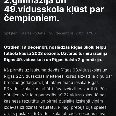
2.ģimnāzija un
49.vidusskola kļūst par
čempioniem.
Spilgteņi
Kārlis Podāns
20. decembris, 2023, 17:06
Otrdien, 19.decembrī, noslēdzās Rīgas Skolu telpu
futbola kausa 2023 sezona. Uzvaras turnīrā izcīnīja
Rīgas 49.vidusskola un Rīgas Valsts 2.ģimnāzija.
Kā pirmās uz laukuma devās Rīgas 93.vidusskolas un
Rīgas 22.vidusskolas meitenes, kuras aizvadīja cīņu par
bronzas godalgām. Ļoti aktīvi maču iesāka Rīgas
93.vidusskola, kas arī ātri ļāva izvirzīties vadībā. Pēc
gūtajiem vārtiem pamodās arī 22.vidusskolas dāmas,
kas nesa rezultātu un pirmā puslaika izskaņā viņām
izdevās izlīdzināt rezultātu. Pilnīgi pretējs bija spēles
otrais puslaiks. 93.vidusskola ļoti cieši nosēdās savā