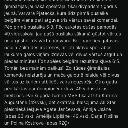
ģimnāzijas jaunākā spēlētāja, tikai divpadsmit gadus
jaunā, Varvara Pjatecka, kura līdz pirmā puslaika
beigām viena pati atguva trīs vārtus savai komandai.
Pēc pirmā puslaika 5:3. Pēc aukstas dušas pamodās
49.vidusskola, jau pašā pusliaka sākumā gūstot vārtus
un atgūstot trīs vārtu pārsvaru. Bet padoties gatavas
nebija Zolitūdes meitenes, ar ļoti aktīvu spēli abos
laukuma galos viņām izdevās vēl divus vārtus atgūt un
piecas minūtes līdz spēles beigām rezultāts kļuva 6:5.
Tomēr, bez maiņām palikusī, Zolitūdes ģimnāzijas
komanda neizturēja un mača galotnē ielaida vēl divus
vārtus uz kuriem atbildēt vairs neuzspēja. Otro gadu
pēc kārtas par čempionēm kļuva 49.vidusskolas
meitenes. Par šī gada turnīra MVP tika atzīta Katrīna
Augustāne (49.vsk), bet skatītāju balsojuma All Star
pieicniekā iekļuva Agate Jančevska, Annija Usāne
(abas 93.vsk), Amēlija Lipšāne (49.vsk), Darja Fiošina
un Polina Kostrova (abas RZĢ)