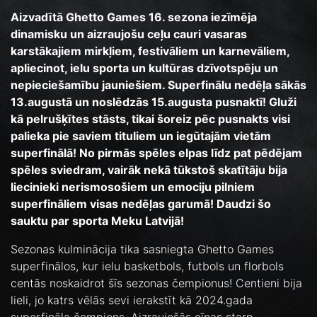
Aizvadītā Ghetto Games 16. sezona iezīmēja
dinamisku un aizraujošu ceļu cauri vasaras
karstākajiem mirkļiem, festivāliem un karnevāliem,
apliecinot, ielu sporta un kultūras dzīvotspēju un
nepieciešamību jauniešiem. Superfinālu nedēļa sākās
13.augustā un noslēdzās 15.augusta pusnaktī! Gluži
kā pelrušķītes stāsts, tikai šoreiz pēc pusnakts visi
palieka pie saviem tituliem un iegūtajām vietām
superfinālā! No pirmās spēles elpas līdz pat pēdējam
spēles sviedram, vairāk nekā tūkstoš skatītāju bija
liecinieki nerismosošiem un emociju pilniem
superfināliem visas nedēļas garumā! Daudzi šo
sauktu par sporta Meku Latvijā!
Sezonas kulminācija tika sasniegta Ghetto Games
superfinālos, kur ielu basketbols, futbols un florbols
centās noskaidrot šīs sezonas čempionus! Centieni bija
lieli, jo katrs vēlās sevi ierakstīt kā 2024.gada