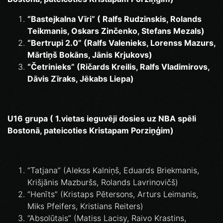
“Bastejkalna Vīri” ( Ralfs Rudzinskis, Rolands
Teikmanis, Oskars Zinčenko, Stefans Mezals)
“Bertrupi 2.0” (Ralfs Valenieks, Lorenss Mazurs,
Mārtiņš Bokāns, Jānis Krjukovs)
“Četrinieks” (Ričards Kreilis, Ralfs Vladimirovs,
Dāvis Zīraks, Jēkabs Liepa)
U16 grupa ( 1.vietas ieguvēji dosies uz NBA spēli
Bostonā, pateicoties Kristapam Porziņģim)
“Tatjana” (Alekss Kalniņš, Eduards Briekmanis,
Krišjānis Mazburšs, Rolands Lavrinovičš)
“Henīts” (Kristaps Pētersons, Arturs Leimanis,
Miks Pfeifers, Kristians Reiters)
“Absolūtais” (Matiss Lacisy, Raivo Krastins,