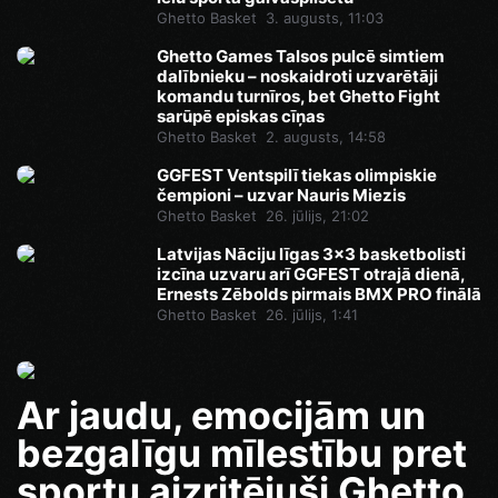
Ghetto Basket
3. augusts, 11:03
Ghetto Games Talsos pulcē simtiem
dalībnieku – noskaidroti uzvarētāji
komandu turnīros, bet Ghetto Fight
sarūpē episkas cīņas
Ghetto Basket
2. augusts, 14:58
GGFEST Ventspilī tiekas olimpiskie
čempioni – uzvar Nauris Miezis
Ghetto Basket
26. jūlijs, 21:02
Latvijas Nāciju līgas 3x3 basketbolisti
izcīna uzvaru arī GGFEST otrajā dienā,
Ernests Zēbolds pirmais BMX PRO finālā
Ghetto Basket
26. jūlijs, 1:41
Ar jaudu, emocijām un
bezgalīgu mīlestību pret
sportu aizritējuši Ghetto