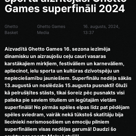
Games superfināli 2024
Ghetto
Ghetto Games
16. augusts, 2024,
Basket
Media
13:37
Aizvadītā Ghetto Games 16. sezona iezīmēja
dinamisku un aizraujošu ceļu cauri vasaras
karstākajiem mirkļiem, festivāliem un karnevāliem,
apliecinot, ielu sporta un kultūras dzīvotspēju un
nepieciešamību jauniešiem. Superfinālu nedēļa sākās
13.augustā un noslēdzās 15.augusta pusnaktī! Gluži
kā pelrušķītes stāsts, tikai šoreiz pēc pusnakts visi
palieka pie saviem tituliem un iegūtajām vietām
superfinālā! No pirmās spēles elpas līdz pat pēdējam
spēles sviedram, vairāk nekā tūkstoš skatītāju bija
liecinieki nerismosošiem un emociju pilniem
superfināliem visas nedēļas garumā! Daudzi šo