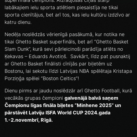
superfināla čempions. Aizraujošās cīņas starp
labākajiem ielu sporta atlētiem piesaistīja ne tikai
sporta cienītājus, bet arī tos, kas ielu kultūru izdzīvo ar
katru dienu.
Nedēļa noslēdzās vērienīgā pasākumā, kur notika ne
tikai Ghetto Basket superfināls, bet arī “Ghetto Basket
Slam Dunk”, kurā sevi pārleicinoši parādīja atlēts no
Ķekavas – Eduards Avotiņš. Savkārt, līdz pat pusnaktij
ar Ghetto Basket finālisti cīnījās par biļetēm uz
Bostonu, lai sekotu līdzi Latvijas NBA spēlētaja Kristapa
Porziņģa spēlei “Boston Celtics”!
Dienu pirms ar jaudu noslēdzār arī Ghetto Football, kurā
vecākās grupas čempioni
galvenājā balvā saņem
Čempionu līgas fināla biļetes “Minhene 2025” un
pārstāvēt Latviju ISFA World CUP 2024.gada
1.-2.novembrī, Rīgā.