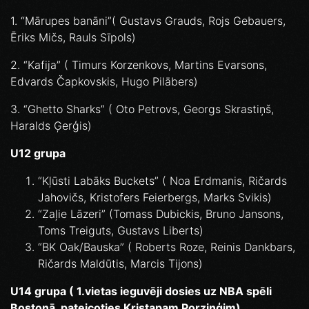
1. “Mārupes banāni”( Gustavs Grauds, Rojs Gebauers,
Ēriks Mičs, Rauls Sīpols)
2. “Kafija” ( Timurs Korzenkovs, Martins Evarsons,
Edvards Čapkovskis, Hugo Pilābers)
3. “Ghetto Sharks” ( Oto Petrovs, Georgs Skrastiņš,
Haralds Ģerģis)
U12 grupa
“Kļūsti Labāks Buckets” ( Noa Erdmanis, Ričards
Jahovičs, Kristofers Feierbergs, Marks Svikis)
“Zaļie Lāzeri” (Tomass Dubickis, Bruno Jansons,
Toms Treiguts, Gustavs Liberts)
“BK Oak/Bauska” ( Roberts Roze, Reinis Dankbars,
Ričards Maldūtis, Marcis Tijons)
U14 grupa ( 1.vietas ieguvēji dosies uz NBA spēli
Bostonā, pateicoties Kristapam Porziņģim)