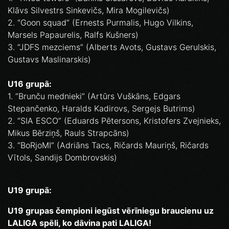
Klāvs Silvestrs Sinkevičs, Mira Mogilevičs)
2. “Goon squad” (Ernests Purmalis, Hugo Vilkins,
Marsels Papaurelis, Ralfs Kušners)
3. “JDFS mezciems” (Alberts Avots, Gustavs Gerulskis,
Gustavs Maslinarskis)
U16 grupā:
1. “Brunču mednieki” (Artūrs Vuškāns, Edgars
Stepančenko, Haralds Kadirovs, Sergejs Butrims)
2. “SIA ESCO” (Eduards Pētersons, Kristofers Zvejnieks,
Mikus Bērziņš, Rauls Strapcāns)
3. “BoRjoMI” (Adriāns Tacs, Ričards Mauriņš, Ričards
Vītols, Sandijs Dombrovskis)
U19 grupā:
U19 grupas čempioni iegūst vērīniegu braucienu uz
LALIGA spēli, ko dāvina pati LALIGA!