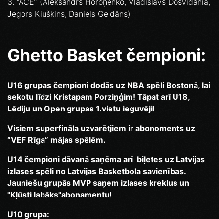
3. “ACE” (Aleksandrs Horoņenko, Vladislavs Dosvidania,
Jegors Kiuškins, Daniels Geidāns)
Ghetto Basket čempioni:
U16 grupas čempioni dodās uz NBA spēli Bostonā, lai
sekotu līdzi Kristapam Porziņģim! Tāpat arī U18,
Lēdiju un Open grupas 1.vietu ieguvēji!
Visiem superfināla uzvarētjiem ir abonoments uz
“VEF Rīga” mājas spēlēm.
U14 čempioni dāvanā saņēma arī biļetes uz Latvijas
izlases spēli no Latvijas Basketbola savienības.
Jauniešu grupās MVP saņem izlases kreklus un
"Kļūsti labāks"abonamentu!
U10 grupa: