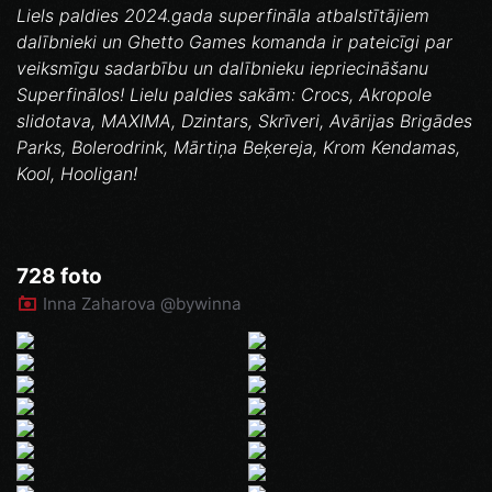
Liels paldies 2024.gada superfināla atbalstītājiem
dalībnieki un Ghetto Games komanda ir pateicīgi par
veiksmīgu sadarbību un dalībnieku iepriecināšanu
Superfinālos! Lielu paldies sakām: Crocs, Akropole
slidotava, MAXIMA, Dzintars, Skrīveri, Avārijas Brigādes
Parks, Bolerodrink, Mārtiņa Beķereja, Krom Kendamas,
Kool, Hooligan!
728 foto
Inna Zaharova @bywinna