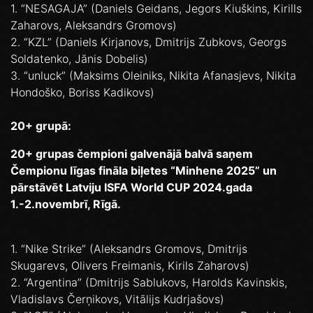
1. “NESAGAJA” (Daniels Geidans, Jegors Kiuškins, Kirills
Zaharovs, Aleksandrs Gromovs)
2. “KZL” (Daniels Kirjanovs, Dmitrijs Zubkovs, Georgs
Soldatenko, Jānis Dobelis)
3. “unluck” (Maksims Oleiniks, Nikita Afanasjevs, Nikita
Hondoško, Boriss Kadikovs)
20+ grupā:
20+ grupas čempioni galvenājā balvā saņem
Čempionu līgas fināla biļetes “Minhene 2025” un
pārstāvēt Latviju ISFA World CUP 2024.gada
1.-2.novembrī, Rīgā.
1. “Nike Strike” (Aleksandrs Gromovs, Dmitrijs
Skugarevs, Olivers Freimanis, Kirils Zaharovs)
2. “Argentina” (Dmitrijs Sablukovs, Harolds Kavinskis,
Vladislavs Čerņikovs, Vitālijs Kudrjašovs)