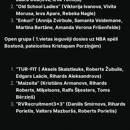
“Old School Ladies” (Viktorija Ivanova, Vivita
Morusa, Ieva Apare, Rebeka Nagle)
“Enkuri” (Annija Zvirbule, Samanta Veidemane,
Martina Bertāne, Amanda Verona Frišenfelde)
Open grupa ( 1.vietas ieguvēji dosies uz NBA spēli
Bostonā, pateicoties Kristapam Porziņģim)
“TUR-FIT ( Aksels Skaistlauks, Roberts Žubulis,
Edgars Laācis, Rihards Aleksandrovs)
“Maizeita” (Kristiāns Armanovs, Rihards
Roberts, Miķelsons, Ralfs Šķesters, Toms
Bērziņš)
“RVRecruitment3x3” (Daniils Smirnovs, Rihards
Porietis, Valters Mazburšs, Roberts Porietis)