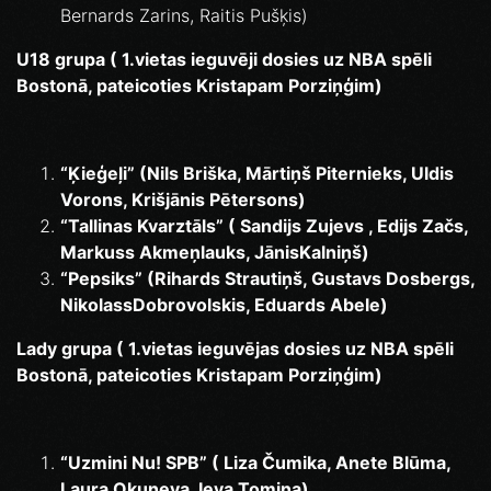
Bernards Zarins, Raitis Pušķis)
U18 grupa ( 1.vietas ieguvēji dosies uz NBA spēli
Bostonā, pateicoties Kristapam Porziņģim)
“Ķieģeļi” (Nils Briška, Mārtiņš Piternieks, Uldis
Vorons, Krišjānis Pētersons)
“Tallinas Kvarztāls” ( Sandijs Zujevs , Edijs Začs,
Markuss Akmeņlauks, JānisKalniņš)
“Pepsiks” (Rihards Strautiņš, Gustavs Dosbergs,
NikolassDobrovolskis, Eduards Abele)
Lady grupa ( 1.vietas ieguvējas dosies uz NBA spēli
Bostonā, pateicoties Kristapam Porziņģim)
“Uzmini Nu! SPB” ( Liza Čumika, Anete Blūma,
Laura Okuņeva, Ieva Tomiņa)