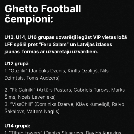
Ghetto Football
čempioni:
U12, U14, U16 grupas uzvarētji iegūst VIP vietas ložā
LFF spēlē pret “Feru Salam” un Latvijas izlases
jaunās formas ar uzvarētāju uzvārdiem.
U12 grupā
:
1. “Guzliki” (Jančuks Dzenis, Kirills Ozoliņš, Nils
Dzimtais, Toms Audzers)
2. “Fk Cainiki” (Artūrs Pastars, Gabriels Turovs, Marks
Šims, Noels Lavenieks)
3. “VissChill” (Dominiks Dzerve, Klāvs Kumeliņš, Raivo
Šakalovs, Valters Naglis)
U14 grupā:
1. “Tilted towers” (Daniks Slusarevs, Davids Kurakins,