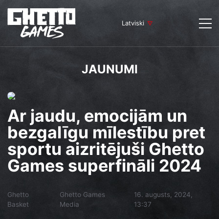
Latviski
JAUNUMI
Ar jaudu, emocijām un
bezgalīgu mīlestību pret
sportu aizritējuši Ghetto
Games superfināli 2024
Ghetto
Ghetto Games
16. augusts, 2024,
Basket
Media
13:37