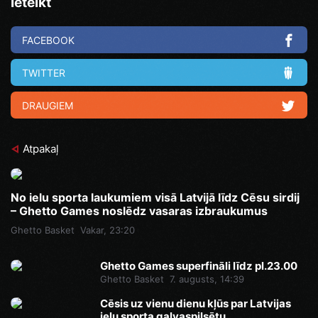
Ieteikt
FACEBOOK
TWITTER
DRAUGIEM
Atpakaļ
No ielu sporta laukumiem visā Latvijā līdz Cēsu sirdij
– Ghetto Games noslēdz vasaras izbraukumus
Ghetto Basket
Vakar, 23:20
Ghetto Games superfināli līdz pl.23.00
Ghetto Basket
7. augusts, 14:39
Cēsis uz vienu dienu kļūs par Latvijas
ielu sporta galvaspilsētu