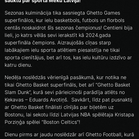
sauktu par sporta Meku Latvijā!
Sezonas kulminācija tika sasniegta Ghetto Games
superfinālos, kur ielu basketbols, futbols un florbols
centās noskaidrot šīs sezonas čempionus! Centieni bija
lieli, jo katrs vēlās sevi ierakstīt kā 2024.gada
superfināla čempions. Aizraujošās cīņas starp
labākajiem ielu sporta atlētiem piesaistīja ne tikai
sporta cienītājus, bet arī tos, kas ielu kultūru izdzīvo ar
katru dienu.
Nedēļa noslēdzās vērienīgā pasākumā, kur notika ne
tikai Ghetto Basket superfināls, bet arī “Ghetto Basket
Slam Dunk”, kurā sevi pārleicinoši parādīja atlēts no
Ķekavas – Eduards Avotiņš. Savkārt, līdz pat pusnaktij
ar Ghetto Basket finālisti cīnījās par biļetēm uz
Bostonu, lai sekotu līdzi Latvijas NBA spēlētaja Kristapa
Porziņģa spēlei “Boston Celtics”!
Dienu pirms ar jaudu noslēdzār arī Ghetto Football, kurā