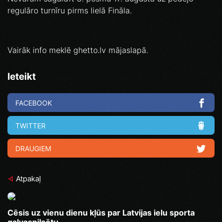
regulāro turnīru pirms lielā Fināla.
Vairāk info meklē ghetto.lv mājaslapā.
Ieteikt
FACEBOOK
TWITTER
DRAUGIEM
Atpakaļ
Cēsis uz vienu dienu kļūs par Latvijas ielu sporta