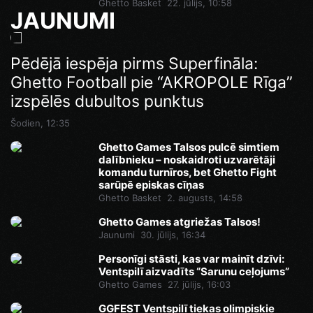
Ghetto Basket
22. jūlijs, 10:58
JAUNUMI
Cēsis uz vienu dienu kļūs par Latvijas
Pēdējā iespēja pirms Superfināla:
ielu sporta galvaspilsētu
Ghetto Football pie “AKROPOLE Rīga”
izspēlēs dubultos punktus
3. augusts, 11:03
Šodien, 12:35
Ghetto Games Talsos pulcē simtiem
dalībnieku – noskaidroti uzvarētāji
komandu turnīros, bet Ghetto Fight
sarūpē episkas cīņas
Ghetto Basket
2. augusts, 14:58
Ghetto Games atgriežas Talsos!
Jaunumi
30. jūlijs, 16:34
Personīgi stāsti, kas var mainīt dzīvi:
Ventspilī aizvadīts “Sarunu ceļojums”
Ghetto Games
27. jūlijs, 16:03
GGFEST Ventspilī tiekas olimpiskie