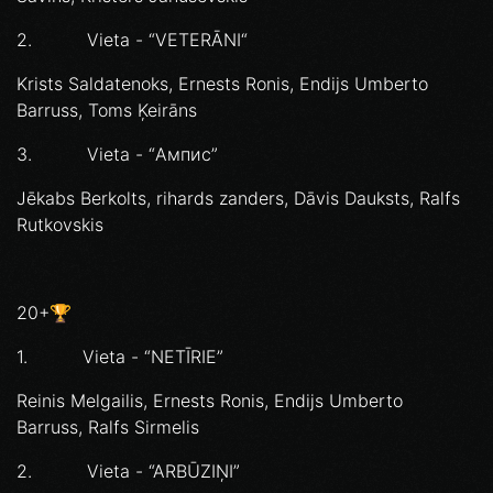
2. Vieta - “VETERĀNI“
Krists Saldatenoks, Ernests Ronis, Endijs Umberto
Barruss, Toms Ķeirāns
3. Vieta - “Ампис”
Jēkabs Berkolts, rihards zanders, Dāvis Dauksts, Ralfs
Rutkovskis
20+🏆
1. Vieta - “NETĪRIE”
Reinis Melgailis, Ernests Ronis, Endijs Umberto
Barruss, Ralfs Sirmelis
2. Vieta - “ARBŪZIŅI”