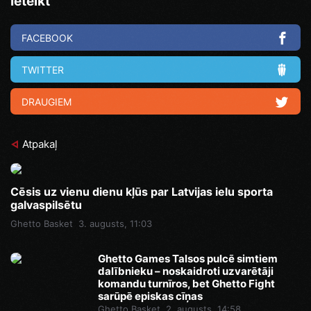
Ieteikt
FACEBOOK
TWITTER
DRAUGIEM
Atpakaļ
Cēsis uz vienu dienu kļūs par Latvijas ielu sporta
galvaspilsētu
Ghetto Basket
3. augusts, 11:03
Ghetto Games Talsos pulcē simtiem
dalībnieku – noskaidroti uzvarētāji
komandu turnīros, bet Ghetto Fight
sarūpē episkas cīņas
Ghetto Basket
2. augusts, 14:58