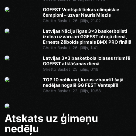
GGFEST Ventspilī tiekas olimpiskie
čempioni – uzvar Nauris Miezis
Ghetto Basket
26. jūlijs, 21:02
Latvijas Nāciju līgas 3x3 basketbolisti
izcīna uzvaru arī GGFEST otrajā dienā,
Ernests Zēbolds pirmais BMX PRO finālā
Ghetto Basket
26. jūlijs, 1:41
Latvijas 3x3 basketbola izlases triumfē
GGFEST atklāšanas dienā
Ghetto Basket
25. jūlijs, 0:18
TOP 10 notikumi, kurus izbaudīt šajā
nedēļas nogalē GG FEST Ventspilī!
Ghetto Basket
22. jūlijs, 10:58
Atskats uz ģimeņu
nedēļu