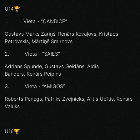
U14🏆
1. Vieta - “CANDICE”
Gustavs Marks Zariņš, Renārs Kovaļovs, Kristaps
Petrovskis, Mārtiņš Smirnovs
2. Vieta - “SAIES”
Adrians Spunde, Gustavs Geidāns, Aldis
Banders, Renārs Peipins
3. Vieta - “AMIGOS”
Roberts Penegs, Patriks Zvejnieks, Artis Upītis, Renars
Valuks
U16🏆