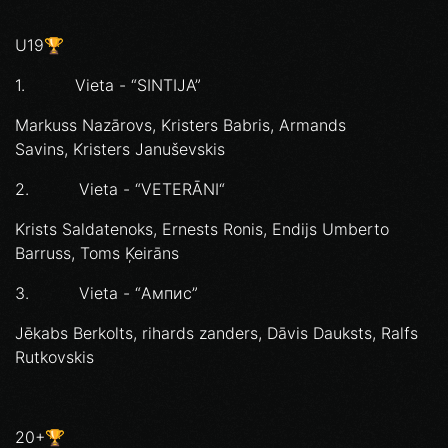
U19🏆
1. Vieta - “SINTIJA”
Markuss Nazārovs, Kristers Babris, Armands
Savins, Kristers Januševskis
2. Vieta - “VETERĀNI“
Krists Saldatenoks, Ernests Ronis, Endijs Umberto
Barruss, Toms Ķeirāns
3. Vieta - “Ампис”
Jēkabs Berkolts, rihards zanders, Dāvis Dauksts, Ralfs
Rutkovskis
20+🏆