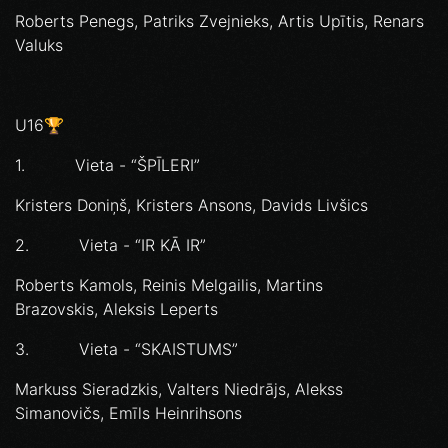
Roberts Penegs, Patriks Zvejnieks, Artis Upītis, Renars
Valuks
U16🏆
1. Vieta - “ŠPĪLERI”
Kristers Doniņš, Kristers Ansons, Davids Livšics
2. Vieta - “IR KĀ IR”
Roberts Kamols, Reinis Melgailis, Martins
Brazovskis, Aleksis Leperts
3. Vieta - “SKAISTUMS”
Markuss Sieradzkis, Valters Niedrājs, Alekss
Simanovičs, Emīls Heinrihsons