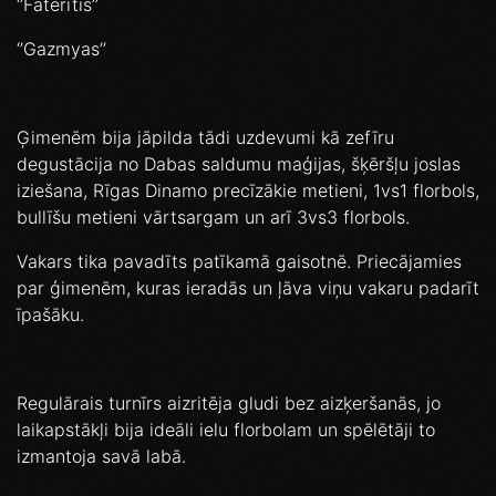
‘’Fāterītis’’
‘’Gazmyas’’
Ģimenēm bija jāpilda tādi uzdevumi kā zefīru
degustācija no Dabas saldumu maģijas, šķēršļu joslas
iziešana, Rīgas Dinamo precīzākie metieni, 1vs1 florbols,
bullīšu metieni vārtsargam un arī 3vs3 florbols.
Vakars tika pavadīts patīkamā gaisotnē. Priecājamies
par ģimenēm, kuras ieradās un ļāva viņu vakaru padarīt
īpašāku.
Regulārais turnīrs aizritēja gludi bez aizķeršanās, jo
laikapstākļi bija ideāli ielu florbolam un spēlētāji to
izmantoja savā labā.