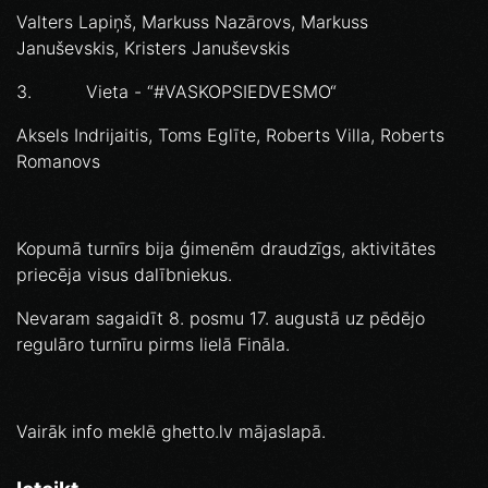
Valters Lapiņš, Markuss Nazārovs, Markuss
Januševskis, Kristers Januševskis
3. Vieta - “#VASKOPSIEDVESMO“
Aksels Indrijaitis, Toms Eglīte, Roberts Villa, Roberts
Romanovs
Kopumā turnīrs bija ģimenēm draudzīgs, aktivitātes
priecēja visus dalībniekus.
Nevaram sagaidīt 8. posmu 17. augustā uz pēdējo
regulāro turnīru pirms lielā Fināla.
Vairāk info meklē ghetto.lv mājaslapā.