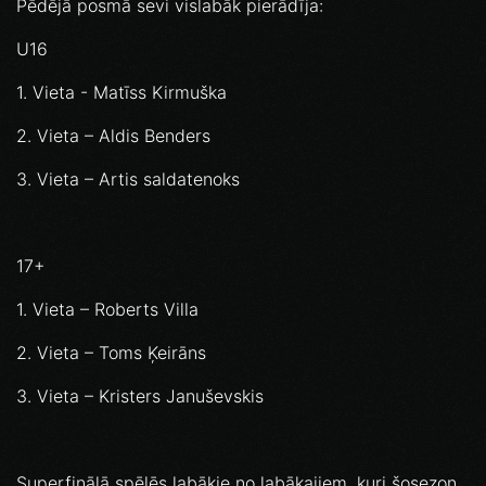
Pēdējā posmā sevi vislabāk pierādīja:
U16
1. Vieta - Matīss Kirmuška
2. Vieta – Aldis Benders
3. Vieta – Artis saldatenoks
17+
1. Vieta – Roberts Villa
2. Vieta – Toms Ķeirāns
3. Vieta – Kristers Januševskis
Superfinālā spēlēs labākie no labākajiem, kuri šosezon