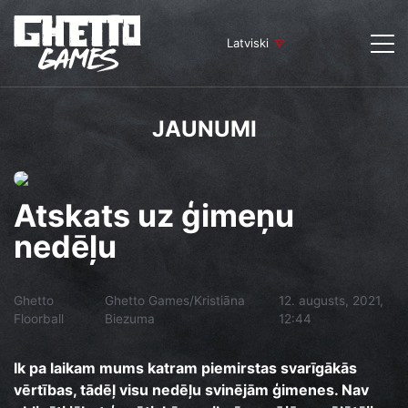
Latviski
JAUNUMI
Atskats uz ģimeņu
nedēļu
Ghetto
Ghetto Games/Kristiāna
12. augusts, 2021,
Floorball
Biezuma
12:44
Ik pa laikam mums katram piemirstas svarīgākās
vērtības, tādēļ visu nedēļu svinējām ģimenes. Nav