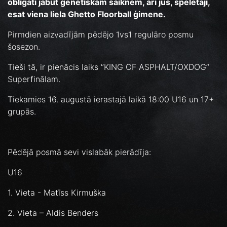
obligāti jābut ģenētiskām saiknēm, arī jūs, spēlētāji,
esat viena liela Ghetto Floorball ģimene.
Pirmdien aizvadījām pēdējo 1vs1 regulāro posmu
šosezon.
Tieši tā, ir pienācis laiks ‘’KING OF ASPHALT/OXDOG’’
Superfinālam.
Tiekamies 16. augustā ierastajā laikā 18:00 U16 un 17+
grupās.
Pēdējā posmā sevi vislabāk pierādīja:
U16
1. Vieta - Matīss Kirmuška
2. Vieta – Aldis Benders