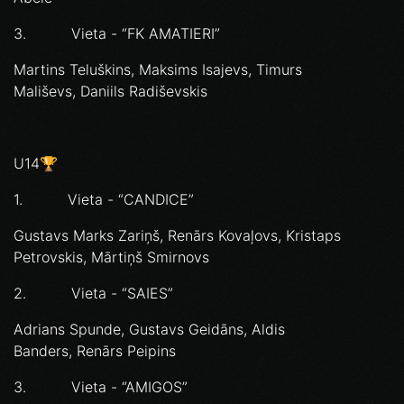
3. Vieta - “FK AMATIERI”
Martins Teluškins, Maksims Isajevs, Timurs
Mališevs, Daniils Radiševskis
U14🏆
1. Vieta - “CANDICE”
Gustavs Marks Zariņš, Renārs Kovaļovs, Kristaps
Petrovskis, Mārtiņš Smirnovs
2. Vieta - “SAIES”
Adrians Spunde, Gustavs Geidāns, Aldis
Banders, Renārs Peipins
3. Vieta - “AMIGOS”