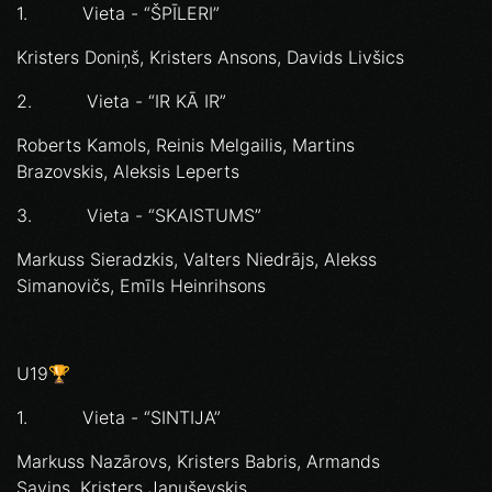
1. Vieta - “ŠPĪLERI”
Kristers Doniņš, Kristers Ansons, Davids Livšics
2. Vieta - “IR KĀ IR”
Roberts Kamols, Reinis Melgailis, Martins
Brazovskis, Aleksis Leperts
3. Vieta - “SKAISTUMS”
Markuss Sieradzkis, Valters Niedrājs, Alekss
Simanovičs, Emīls Heinrihsons
U19🏆
1. Vieta - “SINTIJA”
Markuss Nazārovs, Kristers Babris, Armands
Savins, Kristers Januševskis