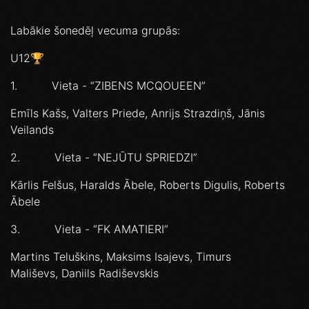
Labākie šonedēļ vecuma grupās:
U12🏆
1. Vieta - “ZIBENS MCQOUEEN”
Emīls Kašs, Valters Priede, Anrijs Strazdiņš, Jānis
Veilands
2. Vieta - “NEJŪTU SPRIEDZI”
Kārlis Felšus, Haralds Ābele, Roberts Digulis, Roberts
Ābele
3. Vieta - “FK AMATIERI”
Martins Teluškins, Maksims Isajevs, Timurs
Mališevs, Daniils Radiševskis