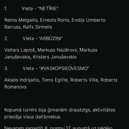
1. Vieta - “NETĪRIE”
Reinis Melgailis, Ernests Ronis, Endijs Umberto
Barruss, Ralfs Sirmelis
2. Vieta - “ARBŪZIŅI”
Valters Lapiņš, Markuss Nazārovs, Markuss
Januševskis, Kristers Januševskis
3. Vieta - “#VASKOPSIEDVESMO“
Aksels Indrijaitis, Toms Eglīte, Roberts Villa, Roberts
Romanovs
Kopumā turnīrs bija ģimenēm draudzīgs, aktivitātes
priecēja visus dalībniekus.
Nevaram sagaidīt 8. posmu 17. augustā uz pēdējo