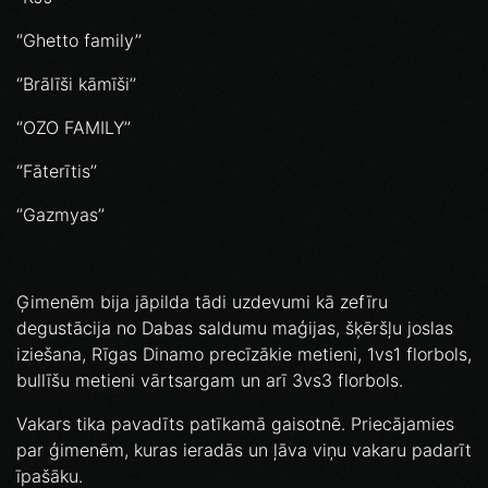
‘’Ghetto family’’
‘’Brālīši kāmīši’’
‘’OZO FAMILY’’
‘’Fāterītis’’
‘’Gazmyas’’
Ģimenēm bija jāpilda tādi uzdevumi kā zefīru
degustācija no Dabas saldumu maģijas, šķēršļu joslas
iziešana, Rīgas Dinamo precīzākie metieni, 1vs1 florbols,
bullīšu metieni vārtsargam un arī 3vs3 florbols.
Vakars tika pavadīts patīkamā gaisotnē. Priecājamies
par ģimenēm, kuras ieradās un ļāva viņu vakaru padarīt
īpašāku.