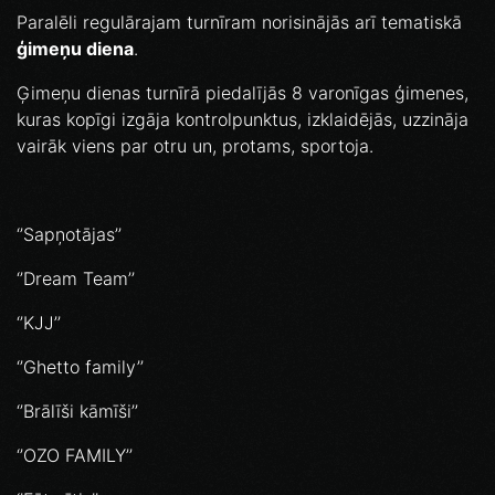
Paralēli regulārajam turnīram norisinājās arī tematiskā
ģimeņu diena
.
Ģimeņu dienas turnīrā piedalījās 8 varonīgas ģimenes,
kuras kopīgi izgāja kontrolpunktus, izklaidējās, uzzināja
vairāk viens par otru un, protams, sportoja.
‘’Sapņotājas’’
‘’Dream Team’’
‘’KJJ’’
‘’Ghetto family’’
‘’Brālīši kāmīši’’
‘’OZO FAMILY’’