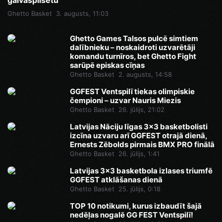
galvaspilsētu
Ghetto Basket
3. augusts, 11:03
Ghetto Games Talsos pulcē simtiem
dalībnieku – noskaidroti uzvarētāji
komandu turnīros, bet Ghetto Fight
sarūpē episkas cīņas
Ghetto Basket
2. augusts, 14:58
GGFEST Ventspilī tiekas olimpiskie
čempioni – uzvar Nauris Miezis
Ghetto Basket
26. jūlijs, 21:02
Latvijas Nāciju līgas 3x3 basketbolisti
izcīna uzvaru arī GGFEST otrajā dienā,
Ernests Zēbolds pirmais BMX PRO finālā
Ghetto Basket
26. jūlijs, 1:41
Latvijas 3x3 basketbola izlases triumfē
GGFEST atklāšanas dienā
Ghetto Basket
25. jūlijs, 0:18
TOP 10 notikumi, kurus izbaudīt šajā
nedēļas nogalē GG FEST Ventspilī!