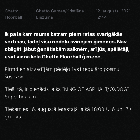
Ghetto
Ghetto Games/Kristiāna
12. augusts, 2021,
Floorball
Biezuma
12:44
Ik pa laikam mums katram piemirstas svarīgākās
vērtības, tādēļ visu nedēļu svinējām ģimenes. Nav
obligāti jābut ģenētiskām saiknēm, arī jūs, spēlētāji,
esat viena liela Ghetto Floorball ģimene.
Pirmdien aizvadījām pēdējo 1vs1 regulāro posmu
šosezon.
Tieši tā, ir pienācis laiks ‘’KING OF ASPHALT/OXDOG’’
Superfinālam.
Tiekamies 16. augustā ierastajā laikā 18:00 U16 un 17+
grupās.