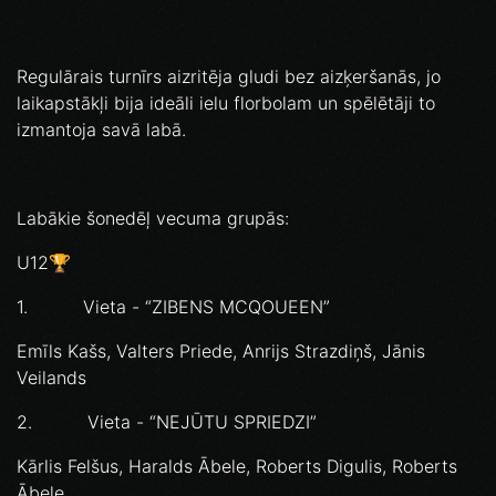
Regulārais turnīrs aizritēja gludi bez aizķeršanās, jo
laikapstākļi bija ideāli ielu florbolam un spēlētāji to
izmantoja savā labā.
Labākie šonedēļ vecuma grupās:
U12🏆
1. Vieta - “ZIBENS MCQOUEEN”
Emīls Kašs, Valters Priede, Anrijs Strazdiņš, Jānis
Veilands
2. Vieta - “NEJŪTU SPRIEDZI”
Kārlis Felšus, Haralds Ābele, Roberts Digulis, Roberts
Ābele