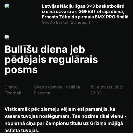
Latvijas Nāciju līgas 3x3 basketbolisti
izcīna uzvaru arī GGFEST otrajā dienā,
Ernests Zēbolds pirmais BMX PRO finālā
Ghetto Basket
26. jūlijs, 1:41
Bullīšu diena jeb
pēdējais regulārais
posms
Ghetto
Ghetto games/ Kristiāna
19. augusts, 2021,
Floorball
Biezuma
23:03
Visticamāk pēc ziemeļu vējiem esi pamanījis, ka
vasara tuvojas noslēgumam. Tas nozīme tikai vienu -
nopietnā cīņa par čempionu titulu uz Grīziņa mājīgā
asfalta tuvojas.