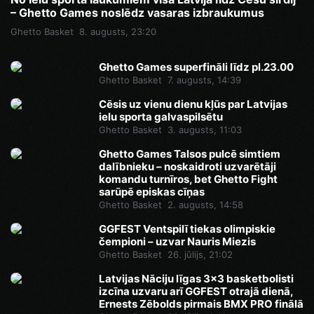
– Ghetto Games noslēdz vasaras izbraukumus
Ghetto Basket
8. augusts, 23:20
Ghetto Games superfināli līdz pl.23.00
Ghetto Basket
7. augusts, 14:39
Cēsis uz vienu dienu kļūs par Latvijas
ielu sporta galvaspilsētu
Ghetto Basket
3. augusts, 11:03
Ghetto Games Talsos pulcē simtiem
dalībnieku – noskaidroti uzvarētāji
komandu turnīros, bet Ghetto Fight
sarūpē episkas cīņas
Ghetto Basket
2. augusts, 14:58
GGFEST Ventspilī tiekas olimpiskie
čempioni – uzvar Nauris Miezis
Ghetto Basket
26. jūlijs, 21:02
Latvijas Nāciju līgas 3x3 basketbolisti
izcīna uzvaru arī GGFEST otrajā dienā,
Ernests Zēbolds pirmais BMX PRO finālā