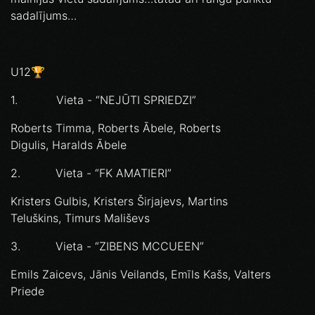
sadalījums…
U12🏆
1. Vieta - “NEJŪTI SPRIEDZI”
Roberts Timma, Roberts Ābele, Roberts
Digulis, Haralds Ābele
2. Vieta - “FK AMATIERI”
Kristers Gulbis, Kristers Širjajevs, Martins
Teluškins, Timurs Mališevs
3. Vieta - “ZIBENS MCCUEEN”
Emils Zaicevs, Jānis Veilands, Emīls Kašs, Valters
Priede