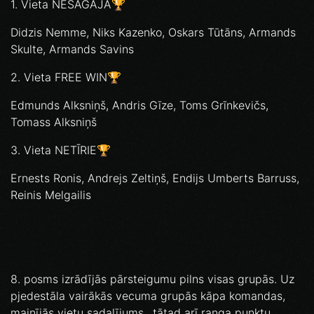
1. Vieta NESAGĀJA🏆
Didzis Nemme, Niks Kazenko, Oskars Tūtāns, Armands
Skulte, Armands Savins
2. Vieta FREE WIN🏆
Edmunds Alksniņš, Andris Gīze, Toms Grīnkevičs,
Tomass Alksniņš
3. Vieta NETĪRIE🏆
Ernests Ronis, Andrejs Zeltiņš, Endijs Umberts Barruss,
Reinis Melgailis
8. posms izrādījās pārsteigumu pilns visas grupās. Uz
pjedestāla vairākās vecuma grupās kāpa komandas,
mainījās vietu sadalījums…tātad arī ranga punktu