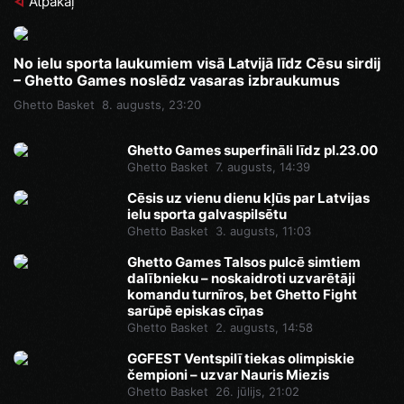
Atpakaļ
No ielu sporta laukumiem visā Latvijā līdz Cēsu sirdij
– Ghetto Games noslēdz vasaras izbraukumus
Ghetto Basket
8. augusts, 23:20
Ghetto Games superfināli līdz pl.23.00
Ghetto Basket
7. augusts, 14:39
Cēsis uz vienu dienu kļūs par Latvijas
ielu sporta galvaspilsētu
Ghetto Basket
3. augusts, 11:03
Ghetto Games Talsos pulcē simtiem
dalībnieku – noskaidroti uzvarētāji
komandu turnīros, bet Ghetto Fight
sarūpē episkas cīņas
Ghetto Basket
2. augusts, 14:58
GGFEST Ventspilī tiekas olimpiskie
čempioni – uzvar Nauris Miezis
Ghetto Basket
26. jūlijs, 21:02