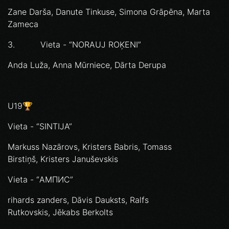
Zane Darša, Danute Tinkuse, Simona Grāpēna, Marta
Zameca
3. Vieta - “NORAUJ ROĶENI”
Anda Luža, Anna Mūrniece, Dārta Derupa
U19🏆
Vieta - “SINTIJA”
Markuss Nazārovs, Kristers Babris, Tomass
Birstiņš, Kristers Januševskis
Vieta - “АМПИС”
rihards zanders, Dāvis Dauksts, Ralfs
Rutkovskis, Jēkabs Berkolts