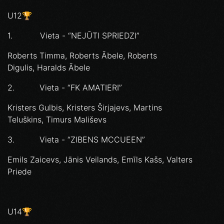
U12🏆
1. Vieta - “NEJŪTI SPRIEDZI”
Roberts Timma, Roberts Ābele, Roberts
Digulis, Haralds Ābele
2. Vieta - “FK AMATIERI”
Kristers Gulbis, Kristers Širjajevs, Martins
Teluškins, Timurs Mališevs
3. Vieta - “ZIBENS MCCUEEN”
Emils Zaicevs, Jānis Veilands, Emīls Kašs, Valters
Priede
U14🏆