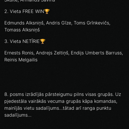
2. Vieta FREE WIN🏆
Edmunds Alksniņš, Andris Gīze, Toms Grīnkevičs,
Tomass Alksniņš
3. Vieta NETĪRIE🏆
Ernests Ronis, Andrejs Zeltiņš, Endijs Umberts Barruss,
Reinis Melgailis
8. posms izrādījās pārsteigumu pilns visas grupās. Uz
pjedestāla vairākās vecuma grupās kāpa komandas,
mainījās vietu sadalījums…tātad arī ranga punktu
sadalījums…