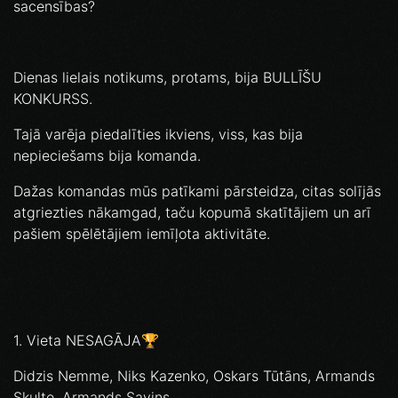
sacensības?
Dienas lielais notikums, protams, bija BULLĪŠU
KONKURSS.
Tajā varēja piedalīties ikviens, viss, kas bija
nepieciešams bija komanda.
Dažas komandas mūs patīkami pārsteidza, citas solījās
atgriezties nākamgad, taču kopumā skatītājiem un arī
pašiem spēlētājiem iemīļota aktivitāte.
1. Vieta NESAGĀJA🏆
Didzis Nemme, Niks Kazenko, Oskars Tūtāns, Armands
Skulte, Armands Savins