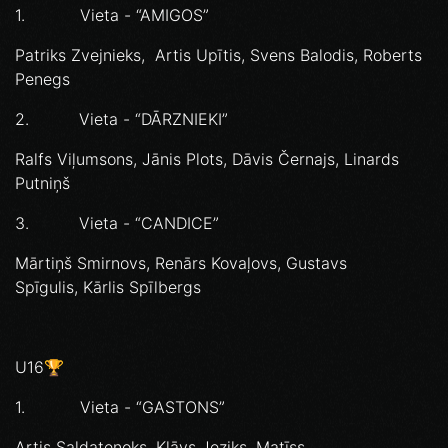
1. Vieta - “AMIGOS”
Patriks Zvejnieks, Artis Upītis, Svens Balodis, Roberts
Penegs
2. Vieta - “DĀRZNIEKI”
Ralfs Viļumsons, Jānis Plots, Dāvis Černajs, Linards
Putniņš
3. Vieta - “CANDICE”
Mārtiņš Smirnovs, Renārs Kovaļovs, Gustavs
Spīgulis, Kārlis Spīlbergs
U16🏆
1. Vieta - “GASTONS”
Artis Saldatenoks, Klāvs Jeziks, Matīss