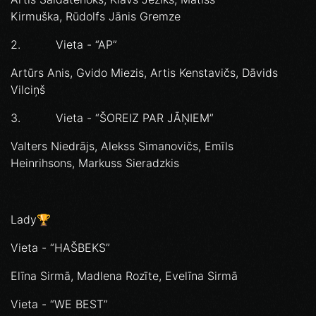
Kirmuška, Rūdolfs Jānis Gremze
2. Vieta - “AP”
Artūrs Anis, Gvido Miezis, Artis Kenstavičs, Dāvids
Vilciņš
3. Vieta - “ŠOREIZ PAR JĀŅIEM”
Valters Niedrājs, Alekss Simanovičs, Emīls
Heinrihsons, Markuss Sieradzkis
Lady🏆
Vieta - “HAŠBEKS”
Elīna Sirmā, Madlena Rozīte, Evelīna Sirmā
Vieta - “WE BEST”