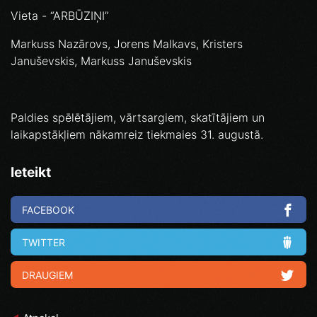
Vieta - “ARBŪZIŅI”
Markuss Nazārovs, Jorens Malkavs, Kristers
Januševskis, Markuss Januševskis
Paldies spēlētājiem, vārtsargiem, skatītājiem un
laikapstākļiem nākamreiz tiekmaies 31. augustā.
Ieteikt
FACEBOOK
TWITTER
DRAUGIEM