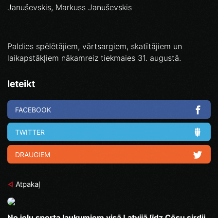
Januševskis, Markuss Januševskis
Paldies spēlētājiem, vārtsargiem, skatītājiem un
laikapstākļiem nākamreiz tiekmaies 31. augustā.
Ieteikt
FACEBOOK
TWITTER
DRAUGIEM
Atpakaļ
No ielu sporta laukumiem visā Latvijā līdz Cēsu sirdij