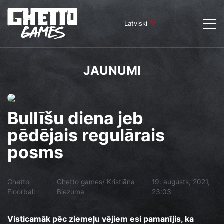
Latviski
JAUNUMI
Bullīšu diena jeb
pēdējais regulārais
posms
Ghetto
Ghetto games/ Kristiāna
19. augusts, 2021,
Floorball
Biezuma
23:03
Visticamāk pēc ziemeļu vējiem esi pamanījis, ka