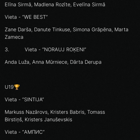
Elīna Sirmā, Madlena Rozīte, Evelīna Sirmā
Vieta - “WE BEST”
Zane Darša, Danute Tinkuse, Simona Grāpēna, Marta
Zameca
3. Vieta - “NORAUJ ROĶENI”
Anda Luža, Anna Mūrniece, Dārta Derupa
U19🏆
Vieta - “SINTIJA”
Markuss Nazārovs, Kristers Babris, Tomass
Birstiņš, Kristers Januševskis
Vieta - “АМПИС”