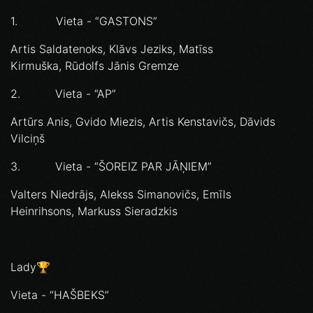
1. Vieta - “GASTONS”
Artis Saldatenoks, Klāvs Jeziks, Matīss
Kirmuška, Rūdolfs Jānis Gremze
2. Vieta - “AP”
Artūrs Anis, Gvido Miezis, Artis Kenstavičs, Dāvids
Vilciņš
3. Vieta - “ŠOREIZ PAR JĀŅIEM”
Valters Niedrājs, Alekss Simanovičs, Emīls
Heinrihsons, Markuss Sieradzkis
Lady🏆
Vieta - “HAŠBEKS”