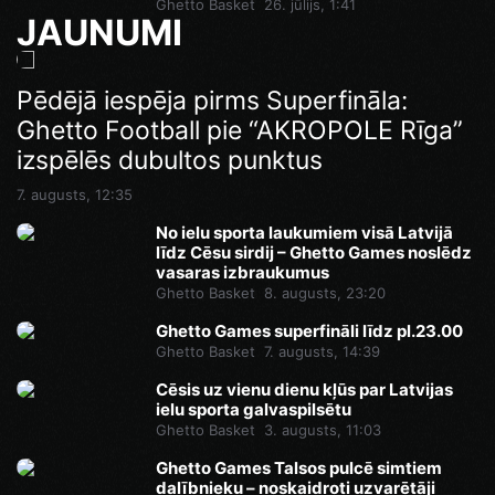
Ghetto Basket
26. jūlijs, 1:41
JAUNUMI
Ghetto Games superfināli līdz pl.23.00
Pēdējā iespēja pirms Superfināla:
Ghetto Football pie “AKROPOLE Rīga”
7. augusts, 14:46
izspēlēs dubultos punktus
7. augusts, 12:35
No ielu sporta laukumiem visā Latvijā
līdz Cēsu sirdij – Ghetto Games noslēdz
vasaras izbraukumus
Ghetto Basket
8. augusts, 23:20
Ghetto Games superfināli līdz pl.23.00
Ghetto Basket
7. augusts, 14:39
Cēsis uz vienu dienu kļūs par Latvijas
ielu sporta galvaspilsētu
Ghetto Basket
3. augusts, 11:03
Ghetto Games Talsos pulcē simtiem
dalībnieku – noskaidroti uzvarētāji