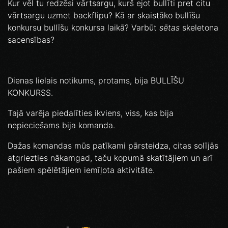
Kur vēl tu redzēsi vārtsargu, kurš ejot bullīti pret citu
vārtsargu uzmet backflipu? Kā ar skaistāko bullīšu
konkursu bullīšu konkursa laikā? Varbūt
sētas
skeletona
sacensības?
Dienas lielais notikums, protams, bija BULLĪŠU
KONKURSS.
Tajā varēja piedalīties ikviens, viss, kas bija
nepieciešams bija komanda.
Dažas komandas mūs patīkami pārsteidza, citas solījās
atgriezties nākamgad, taču kopumā skatītājiem un arī
pašiem spēlētājiem iemīļota aktivitāte.