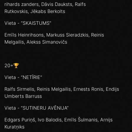
rihards zanders, Dāvis Dauksts, Ralfs
Rutkovskis, Jēkabs Berkolts
Vieta - “SKAISTUMS”
Emīls Heinrihsons, Markuss Sieradzkis, Reinis
Melgailis, Alekss Simanovičs
20+🏆
Vieta - “NETĪRIE”
Ralfs Sirmelis, Reinis Melgailis, Ernests Ronis, Endijs
Umberts Barruss
Vieta - “SUTINERU AVĒNIJA”
Edgars Puriņš, Ivo Balodis, Emīls Šulmanis, Arnijs
Kuratņiks