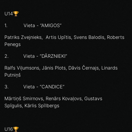
U14🏆
1. Vieta - “AMIGOS”
Patriks Zvejnieks, Artis Upītis, Svens Balodis, Roberts
Penegs
2. Vieta - “DĀRZNIEKI”
Ralfs Viļumsons, Jānis Plots, Dāvis Černajs, Linards
Putniņš
3. Vieta - “CANDICE”
Mārtiņš Smirnovs, Renārs Kovaļovs, Gustavs
Spīgulis, Kārlis Spīlbergs
U16🏆