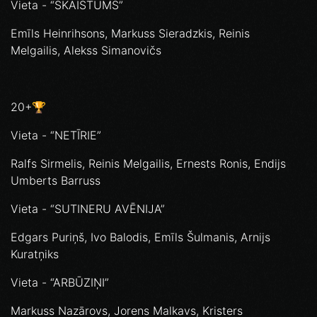
Vieta - “SKAISTUMS”
Emīls Heinrihsons, Markuss Sieradzkis, Reinis
Melgailis, Alekss Simanovičs
20+🏆
Vieta - “NETĪRIE”
Ralfs Sirmelis, Reinis Melgailis, Ernests Ronis, Endijs
Umberts Barruss
Vieta - “SUTINERU AVĒNIJA”
Edgars Puriņš, Ivo Balodis, Emīls Šulmanis, Arnijs
Kuratņiks
Vieta - “ARBŪZIŅI”
Markuss Nazārovs, Jorens Malkavs, Kristers