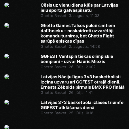
Cēsis uz vienu dienu kļūs par Latvijas
ielu sporta galvaspilsētu
Ghetto Basket
3. augusts, 11:03
Ghetto Games Talsos pulcē simtiem
dalībnieku – noskaidroti uzvarētāji
komandu turnīros, bet Ghetto Fight
sarūpē episkas cīņas
Ghetto Basket
2. augusts, 14:58
GGFEST Ventspilī tiekas olimpiskie
čempioni – uzvar Nauris Miezis
Ghetto Basket
26. jūlijs, 21:02
Latvijas Nāciju līgas 3x3 basketbolisti
izcīna uzvaru arī GGFEST otrajā dienā,
Ernests Zēbolds pirmais BMX PRO finālā
Ghetto Basket
26. jūlijs, 1:41
Latvijas 3x3 basketbola izlases triumfē
GGFEST atklāšanas dienā
Ghetto Basket
25. jūlijs, 0:18