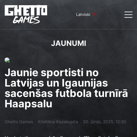
Latviski
JAUNUMI
Jaunie sportisti no
Latvijas un Igaunijas
sacenšas futbola turnīrā
Haapsalu
Ghetto Games
Kristiāna Kazakupča
30. jūnijs, 2025, 12:50