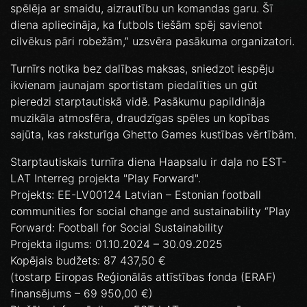
spēlēja ar smaidu, aizrautību un komandas garu. Šī
diena apliecināja, ka futbols tiešām spēj savienot
cilvēkus pāri robežām,” uzsvēra pasākuma organizatori.
Turnīrs notika bez dalības maksas, sniedzot iespēju
ikvienam jaunajam sportistam piedalīties un gūt
pieredzi starptautiskā vidē. Pasākumu papildināja
muzikāla atmosfēra, draudzīgas spēles un kopības
sajūta, kas raksturīga Ghetto Games kustības vērtībām.
Starptautiskais turnīra diena Haapsalu ir daļa no EST-
LAT Interreg projekta "Play Forward".
Projekts: EE-LV00124 Latvian – Estonian football
communities for social change and sustainability “Play
Forward: Football for Social Sustainability
Projekta ilgums: 01.10.2024 – 30.09.2025
Kopējais budžets: 87 437,50 €
(tostarp Eiropas Reģionālās attīstības fonda (ERAF)
finansējums – 69 950,00 €)