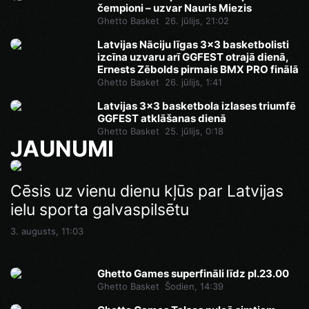
čempioni – uzvar Nauris Miezis
Ghetto Basket
26. jūlijs, 21:02
Latvijas Nāciju līgas 3x3 basketbolisti
izcīna uzvaru arī GGFEST otrajā dienā,
Ernests Zēbolds pirmais BMX PRO finālā
Ghetto Basket
26. jūlijs, 1:41
Latvijas 3x3 basketbola izlases triumfē
GGFEST atklāšanas dienā
Ghetto Basket
25. jūlijs, 0:18
JAUNUMI
Ghetto Games superfināli līdz pl.23.00
Cēsis uz vienu dienu kļūs par Latvijas
Pēdējā iespēja pirms Superfināla:
ielu sporta galvaspilsētu
Ghetto Football pie “AKROPOLE Rīga”
Šodien, 14:46
izspēlēs dubultos punktus
3. augusts, 11:03
Šodien, 12:35
Ghetto Games superfināli līdz pl.23.00
Ghetto Basket
Šodien, 14:39