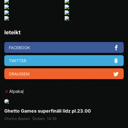
Ieteikt
FACEBOOK
TWITTER
DRAUGIEM
Atpakaļ
Ghetto Games superfināli līdz pl.23.00
Ghetto Basket
Šodien, 14:39