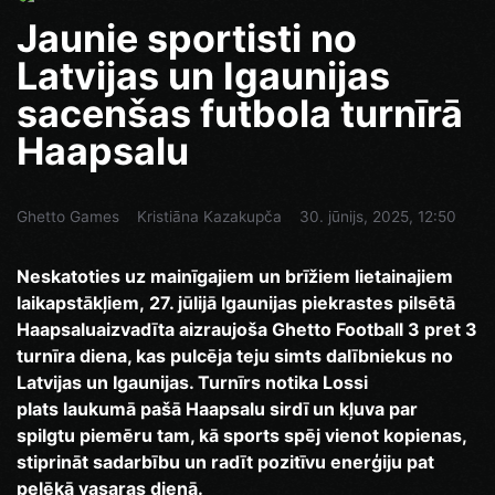
Jaunie sportisti no
Latvijas un Igaunijas
sacenšas futbola turnīrā
Haapsalu
Ghetto Games
Kristiāna Kazakupča
30. jūnijs, 2025, 12:50
Neskatoties uz mainīgajiem un brīžiem lietainajiem
laikapstākļiem, 27. jūlijā Igaunijas piekrastes pilsētā
Haapsaluaizvadīta aizraujoša Ghetto Football 3 pret 3
turnīra diena, kas pulcēja teju simts dalībniekus no
Latvijas un Igaunijas. Turnīrs notika Lossi
plats laukumā pašā Haapsalu sirdī un kļuva par
spilgtu piemēru tam, kā sports spēj vienot kopienas,
stiprināt sadarbību un radīt pozitīvu enerģiju pat
pelēkā vasaras dienā.