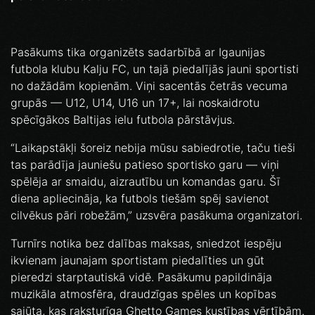
Pasākums tika organizēts sadarbībā ar Igaunijas
futbola klubu Kalju FC, un tajā piedalījās jauni sportisti
no dažādām kopienām. Viņi sacentās četrās vecuma
grupās — U12, U14, U16 un 17+, lai noskaidrotu
spēcīgākos Baltijas ielu futbola pārstāvjus.
“Laikapstākļi šoreiz nebija mūsu sabiedrotie, taču tieši
tas parādīja jauniešu patieso sportisko garu — viņi
spēlēja ar smaidu, aizrautību un komandas garu. Šī
diena apliecināja, ka futbols tiešām spēj savienot
cilvēkus pāri robežām,” uzsvēra pasākuma organizatori.
Turnīrs notika bez dalības maksas, sniedzot iespēju
ikvienam jaunajam sportistam piedalīties un gūt
pieredzi starptautiskā vidē. Pasākumu papildināja
muzikāla atmosfēra, draudzīgas spēles un kopības
sajūta, kas raksturīga Ghetto Games kustības vērtībām.