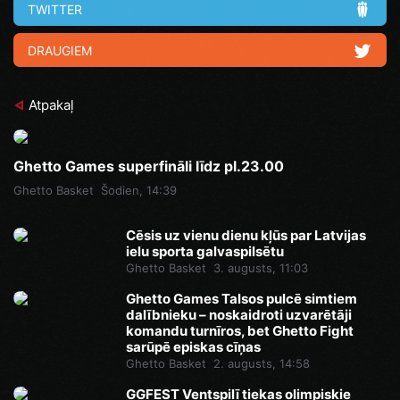
TWITTER
DRAUGIEM
Atpakaļ
Ghetto Games superfināli līdz pl.23.00
Ghetto Basket
Šodien, 14:39
Cēsis uz vienu dienu kļūs par Latvijas
ielu sporta galvaspilsētu
Ghetto Basket
3. augusts, 11:03
Ghetto Games Talsos pulcē simtiem
dalībnieku – noskaidroti uzvarētāji
komandu turnīros, bet Ghetto Fight
sarūpē episkas cīņas
Ghetto Basket
2. augusts, 14:58
GGFEST Ventspilī tiekas olimpiskie