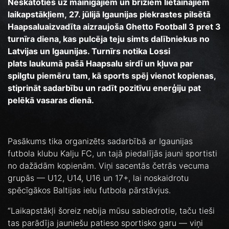
Neskatoties uz mainīgajiem un brīžiem lietainajiem
laikapstākļiem, 27. jūlijā Igaunijas piekrastes pilsētā
Haapsaluaizvadīta aizraujoša Ghetto Football 3 pret 3
turnīra diena, kas pulcēja teju simts dalībniekus no
Latvijas un Igaunijas. Turnīrs notika Lossi
plats laukumā pašā Haapsalu sirdī un kļuva par
spilgtu piemēru tam, kā sports spēj vienot kopienas,
stiprināt sadarbību un radīt pozitīvu enerģiju pat
pelēkā vasaras dienā.
Pasākums tika organizēts sadarbībā ar Igaunijas
futbola klubu Kalju FC, un tajā piedalījās jauni sportisti
no dažādām kopienām. Viņi sacentās četrās vecuma
grupās — U12, U14, U16 un 17+, lai noskaidrotu
spēcīgākos Baltijas ielu futbola pārstāvjus.
“Laikapstākļi šoreiz nebija mūsu sabiedrotie, taču tieši
tas parādīja jauniešu patieso sportisko garu — viņi