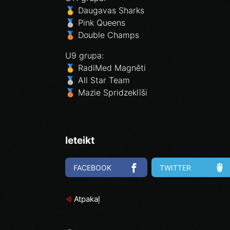
🥇 Daugavas Sharks
🥈 Pink Queens
🥉 Double Champs
U9 grupa:
🥇 RadiMed Magnēti
🥈 All Star Team
🥉 Mazie Spridzeklīši
Ieteikt
FACEBOOK
TWITTER
Atpakaļ