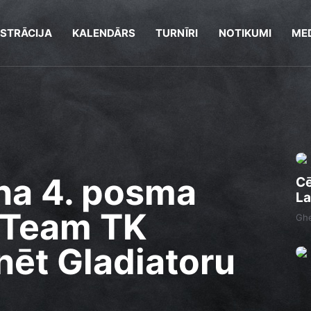
ISTRĀCIJA
KALENDĀRS
TURNĪRI
NOTIKUMI
MED
na 4. posma
Cē
La
r Team TK
Ghe
nēt Gladiatoru