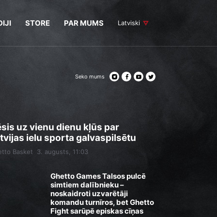
IJI
STORE
PAR MUMS
Latviski
Seko mums
sis uz vienu dienu kļūs par
tvijas ielu sporta galvaspilsētu
tto Basket
3. augusts, 11:03
Ghetto Games Talsos pulcē
simtiem dalībnieku –
noskaidroti uzvarētāji
komandu turnīros, bet Ghetto
Fight sarūpē episkas cīņas