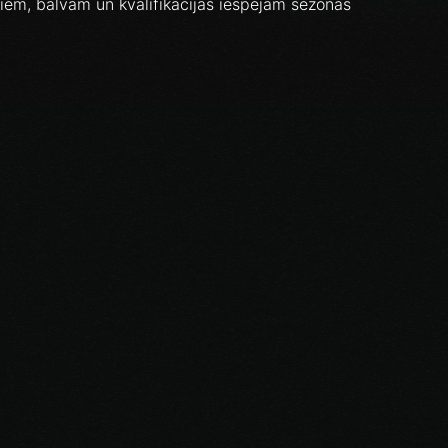
iem, balvām un kvalifikācijas iespējām sezonas