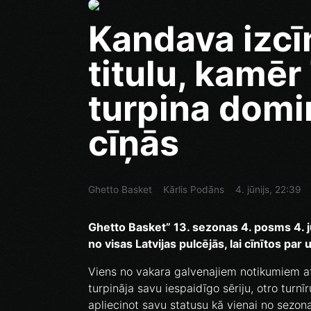
Kandava izcī
titulu, kamē
turpina domi
cīņās
Ghetto Basket
Kārlis Podāns
4. jūnijs, 22:39
Ghetto Basket” 13. sezonas 4. posms 4. j
no visas Latvijas pulcējās, lai cīnītos p
Viens no vakara galvenajiem notikumiem at
turpināja savu iespaidīgo sēriju, otro turn
apliecinot savu statusu kā vienai no sez