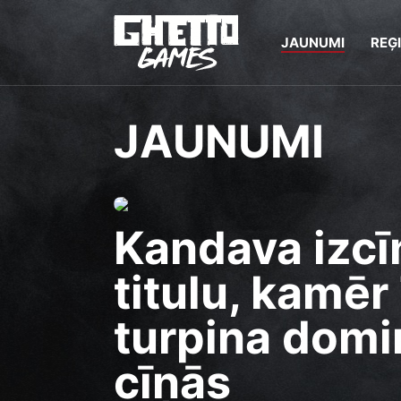
JAUNUMI
REĢ
JAUNUMI
Kandava izcī
titulu, kamē
turpina domi
cīņās