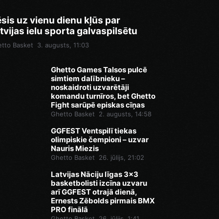
sis uz vienu dienu kļūs par
tvijas ielu sporta galvaspilsētu
tto Basket
3. augusts, 11:03
Ghetto Games Talsos pulcē
simtiem dalībnieku –
noskaidroti uzvarētāji
komandu turnīros, bet Ghetto
Fight sarūpē episkas cīņas
Ghetto Basket
2. augusts, 14:58
GGFEST Ventspilī tiekas
olimpiskie čempioni – uzvar
Nauris Miezis
Ghetto Basket
26. jūlijs, 21:02
Latvijas Nāciju līgas 3x3
basketbolisti izcīna uzvaru
arī GGFEST otrajā dienā,
Ernests Zēbolds pirmais BMX
PRO finālā
Ghetto Basket
26. jūlijs, 1:41