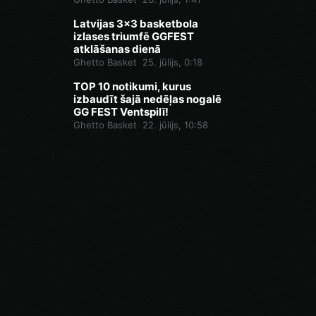
Latvijas 3x3 basketbola
izlases triumfē GGFEST
atklāšanas dienā
Ghetto Basket
25. jūlijs, 0:18
TOP 10 notikumi, kurus
izbaudīt šajā nedēļas nogalē
GG FEST Ventspilī!
Ghetto Basket
22. jūlijs, 10:58