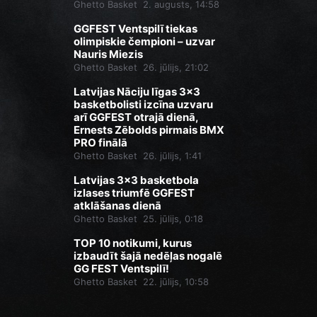
Ghetto Basket
2. augusts, 14:58
GGFEST Ventspilī tiekas
olimpiskie čempioni – uzvar
Nauris Miezis
Ghetto Basket
26. jūlijs, 21:02
Latvijas Nāciju līgas 3x3
basketbolisti izcīna uzvaru
arī GGFEST otrajā dienā,
Ernests Zēbolds pirmais BMX
PRO finālā
Ghetto Basket
26. jūlijs, 1:41
Latvijas 3x3 basketbola
izlases triumfē GGFEST
atklāšanas dienā
Ghetto Basket
25. jūlijs, 0:18
TOP 10 notikumi, kurus
izbaudīt šajā nedēļas nogalē
GG FEST Ventspilī!
Ghetto Basket
22. jūlijs, 10:58