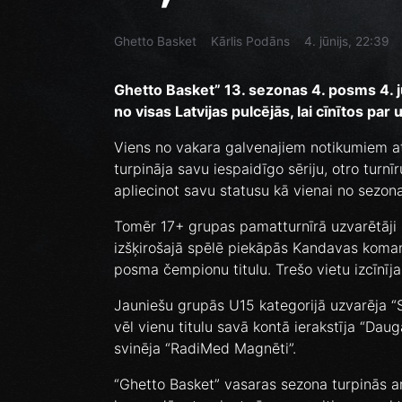
Ghetto Basket
Kārlis Podāns
4. jūnijs, 22:39
Ghetto Basket” 13. sezonas 4. posms 4. j
no visas Latvijas pulcējās, lai cīnītos p
Viens no vakara galvenajiem notikumiem at
turpināja savu iespaidīgo sēriju, otro turn
apliecinot savu statusu kā vienai no sez
Tomēr 17+ grupas pamatturnīrā uzvarētāji šo
izšķirošajā spēlē piekāpās Kandavas komand
posma čempionu titulu. Trešo vietu izcīnī
Jauniešu grupās U15 kategorijā uzvarēja “
vēl vienu titulu savā kontā ierakstīja “Da
svinēja “RadiMed Magnēti”.
“Ghetto Basket” vasaras sezona turpinās ar 