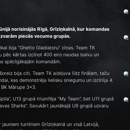
ūnijā norisinājās Rīgā, Grīziņkalnā, kur komandas
ar uzvarām piecās vecuma grupās.
kal bija “Ghetto Gladiatoru” cīņas. Team TK
īru pēc kārtas izcīnot 400 eiro naudas balvu un
onas spēcīgākajām komandām.
reiz bija citi. Team TK aizkļuva līdz finālam, taču
ai, kas demonstrēja lielisku sniegumu un izcīnīja 4.
ja BK Mārupe 3x3.
Spila”, U13 grupā triumfēja “My Team”, bet U11 grupā
ugavas Sharks”. Savukārt jaunākajā U9 grupā uzvaru
jauniem turnīriem Grīziņkalnā un visā Latvijā,