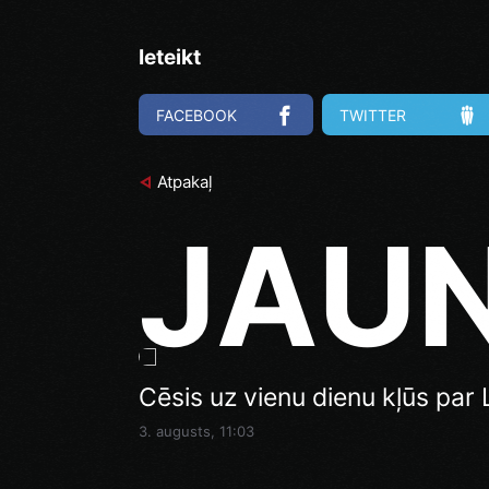
Ieteikt
FACEBOOK
TWITTER
Atpakaļ
JAU
Cēsis uz vienu dienu kļūs par L
3. augusts, 11:03