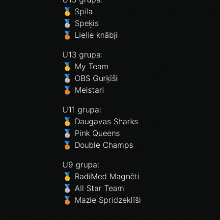
🥇 Spila
🥈 Speķis
🥉 Lielie knābji
U13 grupa:
🥇 My Team
🥈 OBS Gurķīši
🥉 Meistari
U11 grupa:
🥇 Daugavas Sharks
🥈 Pink Queens
🥉 Double Champs
U9 grupa:
🥇 RadiMed Magnēti
🥈 All Star Team
🥉 Mazie Spridzeklīši