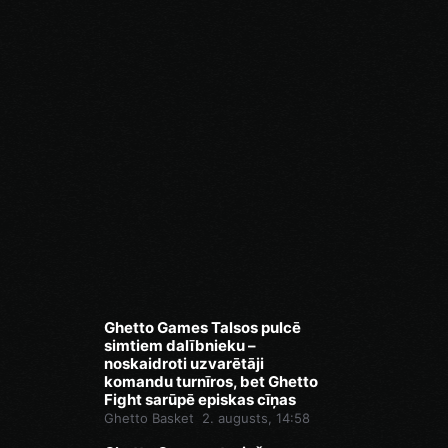
Ghetto Games Talsos pulcē
simtiem dalībnieku –
noskaidroti uzvarētāji
komandu turnīros, bet Ghetto
Fight sarūpē episkas cīņas
Ghetto Basket
2. augusts, 14:58