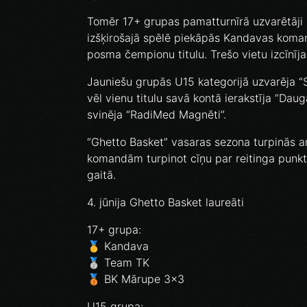
Tomēr 17+ grupas pamatturnīrā uzvarētāji šo
izšķirošajā spēlē piekāpās Kandavas komand
posma čempionu titulu. Trešo vietu izcīnī
Jauniešu grupās U15 kategorijā uzvarēja “
vēl vienu titulu savā kontā ierakstīja “Da
svinēja “RadiMed Magnēti”.
“Ghetto Basket” vasaras sezona turpinās ar 
komandām turpinot cīņu par reitinga punkt
gaitā.
4. jūnija Ghetto Basket laureāti
17+ grupa:
🥇 Kandava
🥈 Team TK
🥉 BK Mārupe 3x3
U15 grupa: