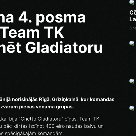
na 4. posma
Cē
La
r Team TK
Ghe
nēt Gladiatoru
ūnijā norisinājās Rīgā, Grīziņkalnā, kur komandas
ar uzvarām piecās vecuma grupās.
kal bija “Ghetto Gladiatoru” cīņas. Team TK
īru pēc kārtas izcīnot 400 eiro naudas balvu un
onas spēcīgākajām komandām.