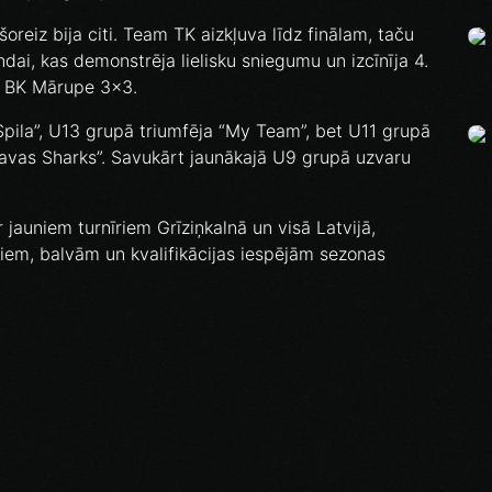
reiz bija citi. Team TK aizkļuva līdz finālam, taču
ai, kas demonstrēja lielisku sniegumu un izcīnīja 4.
ja BK Mārupe 3x3.
Spila”, U13 grupā triumfēja “My Team”, bet U11 grupā
ugavas Sharks”. Savukārt jaunākajā U9 grupā uzvaru
jauniem turnīriem Grīziņkalnā un visā Latvijā,
iem, balvām un kvalifikācijas iespējām sezonas