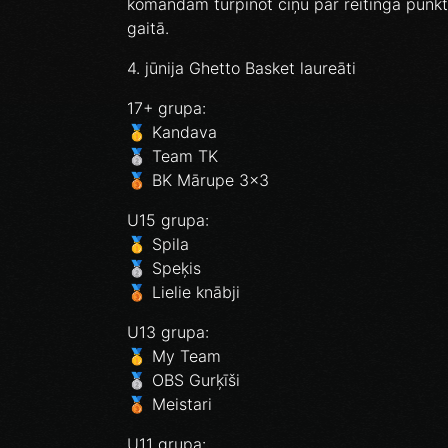
komandām turpinot cīņu par reitinga punkt
gaitā.
4. jūnija Ghetto Basket laureāti
17+ grupa:
🥇 Kandava
🥈 Team TK
🥉 BK Mārupe 3x3
U15 grupa:
🥇 Spila
🥈 Speķis
🥉 Lielie knābji
U13 grupa:
🥇 My Team
🥈 OBS Gurķīši
🥉 Meistari
U11 grupa: