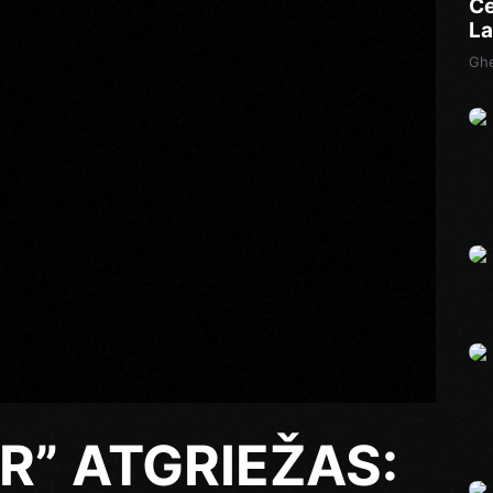
Cē
La
Ghe
IR” ATGRIEŽAS: