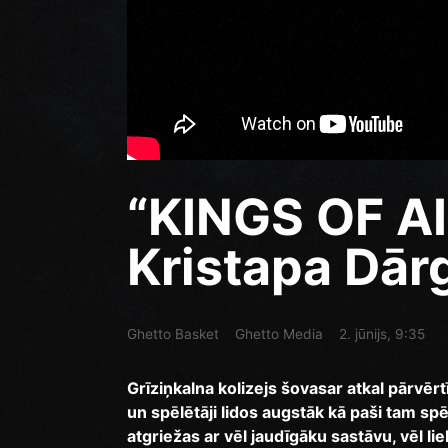
“KINGS OF A
Kristapa Dār
Ghetto Basket
Ghetto Media
2. jūnijs, 9:35
Grīziņkalna kolizejs šovasar atkal pārvērtī
un spēlētāji lidos augstāk kā paši tam sp
atgriežas ar vēl jaudīgāku sastāvu, vēl li