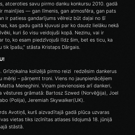
, atceroties savu pirmo danku konkursu 2010. gadā
ss ir mainījies — gan līmenis, gan atmosfēra, gan pats
n ir patiess gandarījums vēlreiz būt daļai no šī
nas, kas gadu gaitā kļuvusi par ko daudz lielāku nekā
lvēki, kuri šo visu veidojuši kopā. Nezinu, vai ir
r to, ko esam piedzīvojuši līdz šim, bet es ticu, ka
u tik īpašu,” stāsta Kristaps Dārgais.
U!
. Grīziņkalna kolizējā pirmo reizi redzēsim dankerus
nu mērķi – pārņemt troni. Viens no jaunpienācējiem
s Mattia Meneghini. Viņam pievienosies arī dankeri,
lna vēstures grāmatā: Bartosz Szwed (Norvēģija), Joel
rabo (Polija), Jeremiah Skywalker(UK).
ards Avotiņš, kurš aizvadītajā gadā plūca uzvaras
vas vietas tiks izcīnītas atlases lidojumā 18. jūnijā
šajā stāstā.