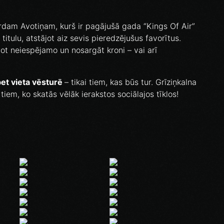
dam Avotiņam, kurš ir pagājušā gada “Kings Of Air”
 titulu, atstājot aiz sevis pieredzējušus favorītus.
tot neiespējamo un nosargāt kroni – vai arī
et vieta vēsturē
– tikai tiem, kas būs tur. Grīziņkalna
 tiem, ko skatās vēlāk ierakstos sociālajos tīklos!