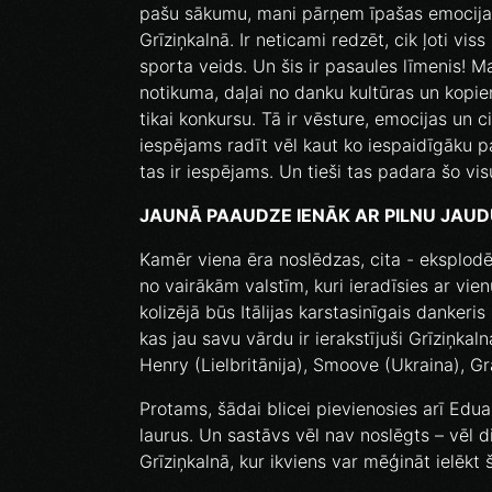
pašu sākumu, mani pārņem īpašas emocijas
Grīziņkalnā. Ir neticami redzēt, cik ļoti vi
sporta veids. Un šis ir pasaules līmenis! Ma
notikuma, daļai no danku kultūras un kopie
tikai konkursu. Tā ir vēsture, emocijas un ci
iespējams radīt vēl kaut ko iespaidīgāku pa
tas ir iespējams. Un tieši tas padara šo vis
JAUNĀ PAAUDZE IENĀK AR PILNU JAUD
Kamēr viena ēra noslēdzas, cita - eksplodē
no vairākām valstīm, kuri ieradīsies ar vie
kolizējā būs Itālijas karstasinīgais dankeri
kas jau savu vārdu ir ierakstījuši Grīziņka
Henry (Lielbritānija), Smoove (Ukraina), G
Protams, šādai blicei pievienosies arī Edu
laurus. Un sastāvs vēl nav noslēgts – vēl di
Grīziņkalnā, kur ikviens var mēģināt ielēkt 