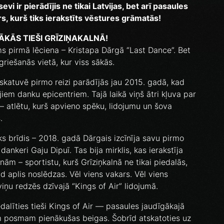
evi ir pierādījis ne tikai Latvijas, bet arī pasaules
rs, kurš tiks ierakstīts vēstures grāmatās!
ĀKĀS TIEŠI GRĪZIŅAKALNĀ!
rms pirmā lēciena – Kristapa Dārgā “Last Dance”. Bet
griešanās vietā, kur viss sākās.
 skatuvē pirmo reizi parādījās jau 2015. gadā, kad
iem danku epicentriem. Tajā laikā viņš ātri kļuva par
– atlētu, kurš apvieno spēku, lidojumu un šova
.
ks brīdis – 2018. gadā Dārgais izcīnīja savu pirmo
 dankeri Gaju Dipuī. Tas bija mirklis, kas ierakstīja
onām – sportistu, kurš Grīziņkalnā ne tikai piedalās,
d aplis noslēdzas. Vēl viens vakars. Vēl viens
viņu redzēs dzīvajā “Kings of Air” lidojumā.
edalīties tieši Kings of Air — pasaules jaudīgākajā
im posmam pienākušas beigas. Šobrīd atskatoties uz