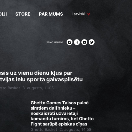
IJI
STORE
PAR MUMS
Latviski
Seko mums
sis uz vienu dienu kļūs par
tvijas ielu sporta galvaspilsētu
tto Basket
3. augusts, 11:03
Ghetto Games Talsos pulcē
simtiem dalībnieku –
noskaidroti uzvarētāji
komandu turnīros, bet Ghetto
Fight sarūpē episkas cīņas
Ghetto Basket
2. augusts, 14:58