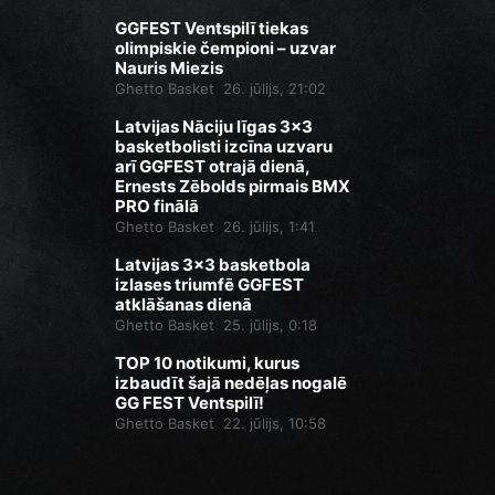
GGFEST Ventspilī tiekas
olimpiskie čempioni – uzvar
Nauris Miezis
Ghetto Basket
26. jūlijs, 21:02
Latvijas Nāciju līgas 3x3
basketbolisti izcīna uzvaru
arī GGFEST otrajā dienā,
Ernests Zēbolds pirmais BMX
PRO finālā
Ghetto Basket
26. jūlijs, 1:41
Latvijas 3x3 basketbola
izlases triumfē GGFEST
atklāšanas dienā
Ghetto Basket
25. jūlijs, 0:18
TOP 10 notikumi, kurus
izbaudīt šajā nedēļas nogalē
GG FEST Ventspilī!
Ghetto Basket
22. jūlijs, 10:58