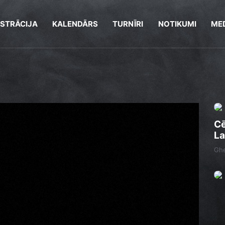
ISTRĀCIJA
KALENDĀRS
TURNĪRI
NOTIKUMI
MED
Cē
La
Ghe