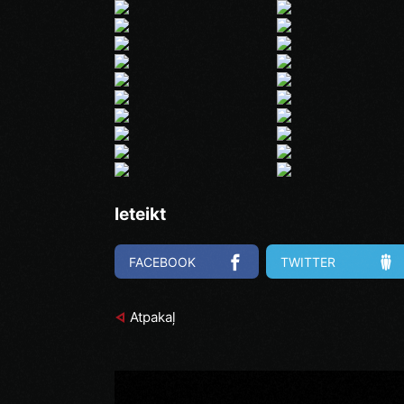
Ieteikt
FACEBOOK
TWITTER
Atpakaļ