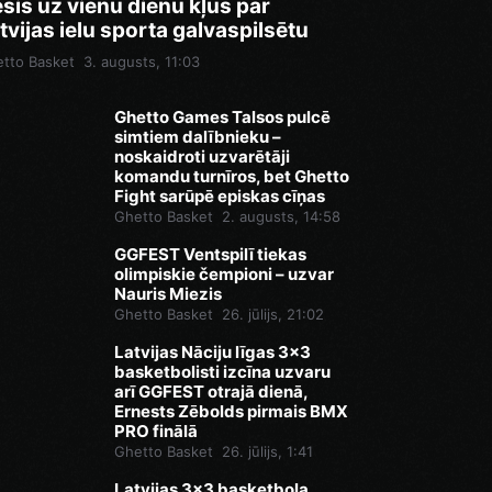
sis uz vienu dienu kļūs par
tvijas ielu sporta galvaspilsētu
tto Basket
3. augusts, 11:03
Ghetto Games Talsos pulcē
simtiem dalībnieku –
noskaidroti uzvarētāji
komandu turnīros, bet Ghetto
Fight sarūpē episkas cīņas
Ghetto Basket
2. augusts, 14:58
GGFEST Ventspilī tiekas
olimpiskie čempioni – uzvar
Nauris Miezis
Ghetto Basket
26. jūlijs, 21:02
Latvijas Nāciju līgas 3x3
basketbolisti izcīna uzvaru
arī GGFEST otrajā dienā,
Ernests Zēbolds pirmais BMX
PRO finālā
Ghetto Basket
26. jūlijs, 1:41
Latvijas 3x3 basketbola