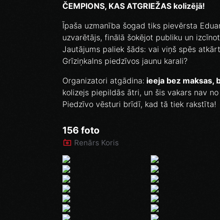
ČEMPIONS, KAS ATGRIEŽAS kolizējā!
Īpaša uzmanība šogad tiks pievērsta Eduar
uzvarētājs, finālā šokējot publiku un izcīnot
Jautājums paliek šāds: vai viņš spēs atkār
Grīziņkalns piedzīvos jaunu karali?
Organizatori atgādina:
ieeja bez maksas, b
kolizejs piepildās ātri, un šis vakars nav no
Piedzīvo vēsturi brīdī, kad tā tiek rakstīta!
156 foto
Renārs Koris