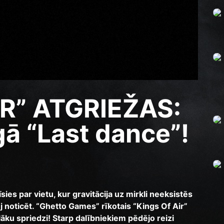
IR” ATGRIEŽAS:
gā “Last dance”!
sies par vietu, kur gravitācija uz mirkli neeksistēs
ēj noticēt. “Ghetto Games” rīkotais “Kings Of Air”
elāku spriedzi! Starp dalībniekiem pēdējo reizi