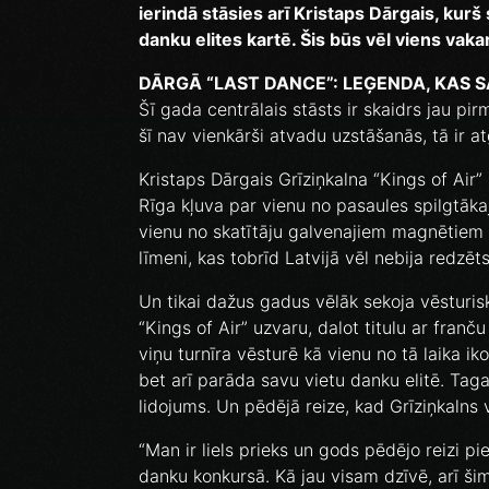
ierindā stāsies arī Kristaps Dārgais, kurš s
danku elites kartē. Šis būs vēl viens vaka
DĀRGĀ “LAST DANCE”: LEĢENDA, KAS S
Šī gada centrālais stāsts ir skaidrs jau pi
šī nav vienkārši atvadu uzstāšanās, tā ir at
Kristaps Dārgais Grīziņkalna “Kings of Air”
Rīga kļuva par vienu no pasaules spilgtākaj
vienu no skatītāju galvenajiem magnētiem 
līmeni, kas tobrīd Latvijā vēl nebija redzēts
Un tikai dažus gadus vēlāk sekoja vēsturis
“Kings of Air” uzvaru, dalot titulu ar franču
viņu turnīra vēsturē kā vienu no tā laika ik
bet arī parāda savu vietu danku elitē. Taga
lidojums. Un pēdējā reize, kad Grīziņkalns 
“Man ir liels prieks un gods pēdējo reizi pi
danku konkursā. Kā jau visam dzīvē, arī š