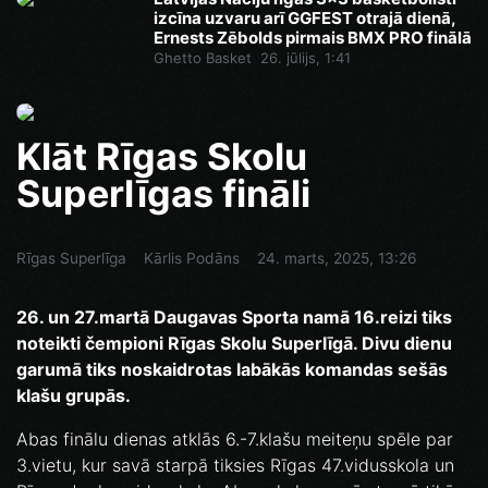
izcīna uzvaru arī GGFEST otrajā dienā,
Ernests Zēbolds pirmais BMX PRO finālā
Ghetto Basket
26. jūlijs, 1:41
Klāt Rīgas Skolu
Superlīgas fināli
Rīgas Superlīga
Kārlis Podāns
24. marts, 2025, 13:26
26. un 27.martā Daugavas Sporta namā 16.reizi tiks
noteikti čempioni Rīgas Skolu Superlīgā. Divu dienu
garumā tiks noskaidrotas labākās komandas sešās
klašu grupās.
Abas finālu dienas atklās 6.-7.klašu meiteņu spēle par
3.vietu, kur savā starpā tiksies Rīgas 47.vidusskola un