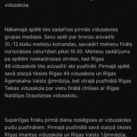
vidusskola.
Nākamajā spēlē tiks sadalītas pirmās vidusskolas
grupas medaļas. Savu spēli par bronzu aizvadīs
10.-12.klašu meiteņu komandas, savukārt meiteņu fināls
norisināsies ceturtdien plkst.16:30. Meiteņu sadālījums
pa spēlēm noskaidrosies otrdien, kad Rīgas
49.vidusskolā tiks aizvadīti abi pusfināli. Pirmajā spēlē
savā starpā tiksies Rīgas 49.vidusskola un Rīgas
Āgenskalna Valsts ģimnāzija, bet otrajā pusfinālā Rīgas
Teikas vidusskola par vietu finālā cīnīsies ar Rīgas
Natālijas Draudziņas vidusskolu.
Superlīgas finālu pirmā diena noslēgsies ar vidusskolas
puišu pusfināliem. Pirmajā pusfinālā savā starpā tiksies
Rīgas Imantas vidusskola un Rīgas Valsts 1.ģimnāzija,