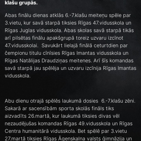
klašu grupās.
Abas finālu dienas atklās 6.-7.klašu meiteņu spēle par
3.vietu, kur savā starpā tiksies Rīgas 47.vidusskola un
Rīgas Juglas vidusskola. Abas skolas savā starpā tikās
arī pilsētas finālu apakšgrupā toreiz uzvaru izcīnot
47.vidusskolai. Savukārt lielajā finālā ceturtdien par
čempionu titulu cīnīsies Rīgas Imantas vidusskola un
Rīgas Natālijas Draudziņas meitenes. Arī šīs komandas
savā starpā jau spēlēja un uzvaru izcīnija Rīgas Imantas
vidusskola.
Abu dienu otrajā spēlēs laukumā dosies 6.-7.klašu zēni.
Sakarā ar sacensībām sporta skolās fināls tiks
aizvadīts 26.martā, kur laukumā tiksies divas vēl
nezaudējušas komandas Rīgas 49.vidusskola un Rīgas
Centra humanitārā vidusskola. Bet spēlē par 3.vietu
27.martā tiksies Rīgas Āgenskalna valsts ģimnāzija un