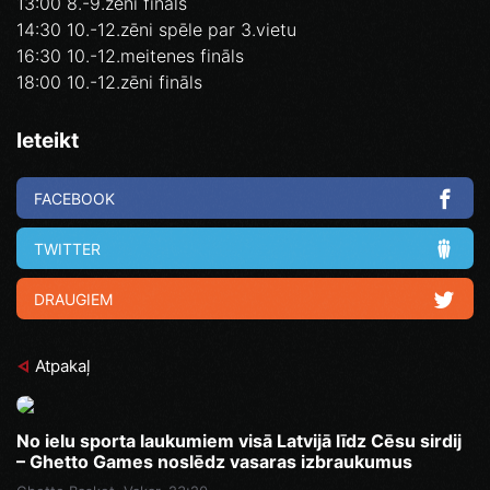
13:00 8.-9.zēni fināls
14:30 10.-12.zēni spēle par 3.vietu
16:30 10.-12.meitenes fināls
18:00 10.-12.zēni fināls
Ieteikt
FACEBOOK
TWITTER
DRAUGIEM
Atpakaļ
No ielu sporta laukumiem visā Latvijā līdz Cēsu sirdij
– Ghetto Games noslēdz vasaras izbraukumus