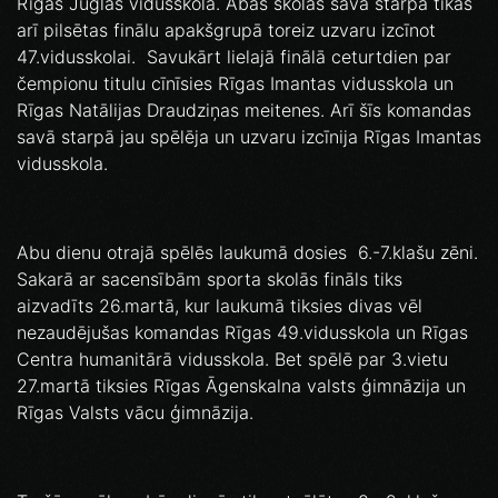
Rīgas Juglas vidusskola. Abas skolas savā starpā tikās
arī pilsētas finālu apakšgrupā toreiz uzvaru izcīnot
47.vidusskolai. Savukārt lielajā finālā ceturtdien par
čempionu titulu cīnīsies Rīgas Imantas vidusskola un
Rīgas Natālijas Draudziņas meitenes. Arī šīs komandas
savā starpā jau spēlēja un uzvaru izcīnija Rīgas Imantas
vidusskola.
Abu dienu otrajā spēlēs laukumā dosies 6.-7.klašu zēni.
Sakarā ar sacensībām sporta skolās fināls tiks
aizvadīts 26.martā, kur laukumā tiksies divas vēl
nezaudējušas komandas Rīgas 49.vidusskola un Rīgas
Centra humanitārā vidusskola. Bet spēlē par 3.vietu
27.martā tiksies Rīgas Āgenskalna valsts ģimnāzija un
Rīgas Valsts vācu ģimnāzija.