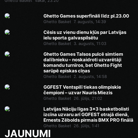
Ghetto Basket
Vakar, 23:20
Ghetto Games superfināli līdz pl.23.00
Ghetto Basket
7. augusts, 14:39
Cēsis uz vienu dienu kļūs par Latvijas
ielu sporta galvaspilsētu
Ghetto Basket
3. augusts, 11:03
Ghetto Games Talsos pulcē simtiem
dalībnieku – noskaidroti uzvarētāji
komandu turnīros, bet Ghetto Fight
sarūpē episkas cīņas
Ghetto Basket
2. augusts, 14:58
GGFEST Ventspilī tiekas olimpiskie
čempioni – uzvar Nauris Miezis
Ghetto Basket
26. jūlijs, 21:02
Latvijas Nāciju līgas 3x3 basketbolisti
izcīna uzvaru arī GGFEST otrajā dienā,
Ernests Zēbolds pirmais BMX PRO finālā
Ghetto Basket
26. jūlijs, 1:41
JAUNUMI