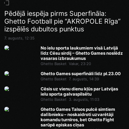
Ghetto Games superfināli līdz pl.23.00
Pēdējā iespēja pirms Superfināla:
Ghetto Football pie “AKROPOLE Rīga”
7. augusts, 14:46
izspēlēs dubultos punktus
7. augusts, 12:35
No ielu sporta laukumiem visā Latvijā
līdz Cēsu sirdij – Ghetto Games noslēdz
vasaras izbraukumus
Ghetto Basket
Vakar, 23:20
Ghetto Games superfināli līdz pl.23.00
Ghetto Basket
7. augusts, 14:39
Cēsis uz vienu dienu kļūs par Latvijas
ielu sporta galvaspilsētu
Ghetto Basket
3. augusts, 11:03
Ghetto Games Talsos pulcē simtiem
dalībnieku – noskaidroti uzvarētāji
komandu turnīros, bet Ghetto Fight
sarūpē episkas cīņas