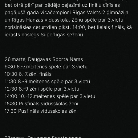
bet otrā pārī par pēdējo ceļazīmi uz finālu cīnīsies
pagājušā gada vicačempioni Rīgas Valsts 2.ģimnāzija
un Rīgas Hanzas vidusskola. Zēnu spēle par 3.vietu
norisināsies ceturtdien plkst. 14:00, bet lielais fināls, kā
ierasts noslēgs Superlīgas sezonu.
26.marts, Daugavas Sporta Nams
9:30 6.-7.meitenes spēle par 3.vietu
10:30 6.-7.zēni fināls
11:30 8.-9.meitenes spēle par 3.vietu
12:30 8.-9.zēni spēle par 3.vietu
14:00 10.-12.meitenes spēle par 3.vietu
15:30 Pusfināls vidusskolas zēni
17:30 Pusfināls vidusskolas zēni