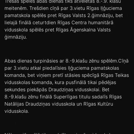
Trešās spēles abās dienās tiks atvēlētas 8.-.9. klašu
meitenēm. Trešdien cīņā par 3.vietu Rīgas Iļģuciema
pamatskola spēlēs pret Rīgas Valsts 2.ģimnāziju, bet
lielajā finālā ceturtdien Rīgas Centra humanitārā
vidusskola spēlēs pret Rīgas Āgenskalna Valsts
ģimnāziju.
Abas dienas turpināsies ar 8.-9.klašu zēnu spēlēm.Cīņā
par 3.vietu atkal piedalīsies Iļģuciema pamatskolas
komanda, bet viņiem pretī stāsies spēcīgā Rīgas Teikas
vidusskolas komanda, kura pusfinālā tikai pēdējas
sekundes piekāpās Draudziņas vidusskolai. Bet
8.-9.klašu zēnu finālā Superlīgas titulu sadalīs Rīgas
Natālijas Draudziņas vidusskola un Rīgas Kultūru
vidusskola.