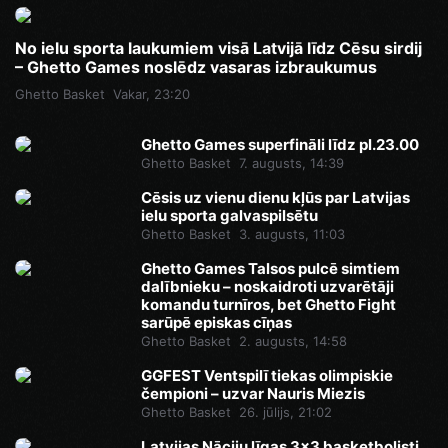
No ielu sporta laukumiem visā Latvijā līdz Cēsu sirdij
– Ghetto Games noslēdz vasaras izbraukumus
Ghetto Basket
Vakar, 23:20
Ghetto Games superfināli līdz pl.23.00
Ghetto Basket
7. augusts, 14:39
Cēsis uz vienu dienu kļūs par Latvijas
ielu sporta galvaspilsētu
Ghetto Basket
3. augusts, 11:03
Ghetto Games Talsos pulcē simtiem
dalībnieku – noskaidroti uzvarētāji
komandu turnīros, bet Ghetto Fight
sarūpē episkas cīņas
Ghetto Basket
2. augusts, 14:58
GGFEST Ventspilī tiekas olimpiskie
čempioni – uzvar Nauris Miezis
Ghetto Basket
26. jūlijs, 21:02
Latvijas Nāciju līgas 3x3 basketbolisti