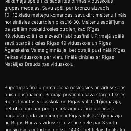
Nākamajā spēlē tiks sadalītas pirmās vidusskolas
grupas medaļas. Savu spēli par bronzu aizvadīs
10.-12.klašu meiteņu komandas, savukārt meiteņu fināls
norisināsies ceturtdien plkst.16:30. Meiteņu sadālījums
pa spēlēm noskaidrosies otrdien, kad Rīgas
49.vidusskolā tiks aizvadīti abi pusfināli. Pirmajā spēlē
savā starpā tiksies Rīgas 49.vidusskola un Rīgas
Āgenskalna Valsts ģimnāzija, bet otrajā pusfinālā Rīgas
Teikas vidusskola par vietu finālā cīnīsies ar Rīgas
Natālijas Draudziņas vidusskolu.
Superlīgas finālu pirmā diena noslēgsies ar vidusskolas
puišu pusfināliem. Pirmajā pusfinālā savā starpā tiksies
Rīgas Imantas vidusskola un Rīgas Valsts 1.ģimnāzija,
bet otrā pārī par pēdējo ceļazīmi uz finālu cīnīsies
pagājušā gada vicačempioni Rīgas Valsts 2.ģimnāzija
un Rīgas Hanzas vidusskola. Zēnu spēle par 3.vietu
norisināsies ceturtdien plkst. 14:00, bet lielais fināls, kā