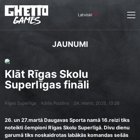
Latviski
JAUNUMI
Klāt Rīgas Skolu
Superlīgas fināli
Rīgas Superlīga
Kārlis Podāns
24. marts, 2025, 13:26
26. un 27.martā Daugavas Sporta namā 16.reizi tiks
noteikti čempioni Rīgas Skolu Superlīgā. Divu dienu
garumā tiks noskaidrotas labākās komandas sešās