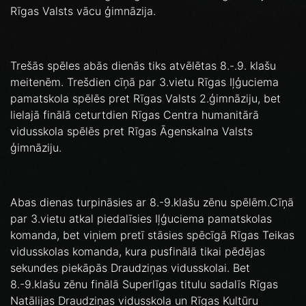
Rīgas Valsts vācu ģimnāzija.
Trešās spēles abās dienās tiks atvēlētas 8.-.9. klašu
meitenēm. Trešdien cīņā par 3.vietu Rīgas Iļģuciema
pamatskola spēlēs pret Rīgas Valsts 2.ģimnāziju, bet
lielajā finālā ceturtdien Rīgas Centra humanitārā
vidusskola spēlēs pret Rīgas Āgenskalna Valsts
ģimnāziju.
Abas dienas turpināsies ar 8.-9.klašu zēnu spēlēm.Cīņā
par 3.vietu atkal piedalīsies Iļģuciema pamatskolas
komanda, bet viņiem pretī stāsies spēcīgā Rīgas Teikas
vidusskolas komanda, kura pusfinālā tikai pēdējas
sekundes piekāpās Draudziņas vidusskolai. Bet
8.-9.klašu zēnu finālā Superlīgas titulu sadalīs Rīgas
Natālijas Draudziņas vidusskola un Rīgas Kultūru