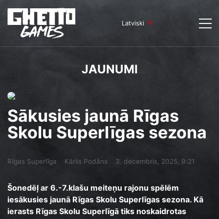
Latviski
JAUNUMI
Sākusies jaunā Rīgas
Skolu Superlīgas sezona
Rīgas Superlīga
Kārlis Podāns
3. decembris, 2025, 9:21
Šonedēļ ar 6.-7.klašu meiteņu rajonu spēlēm
iesākusies jaunā Rīgas Skolu Superlīgas sezona. Kā
ierasts Rīgas Skolu Superlīgā tiks noskaidrotas