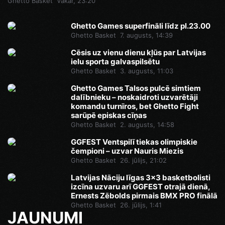
Ghetto Basket
Vakar, 23:20
Ghetto Games superfināli līdz pl.23.00
Ghetto Basket
7. augusts, 14:39
Cēsis uz vienu dienu kļūs par Latvijas
ielu sporta galvaspilsētu
Ghetto Basket
3. augusts, 11:03
Ghetto Games Talsos pulcē simtiem
dalībnieku – noskaidroti uzvarētāji
komandu turnīros, bet Ghetto Fight
sarūpē episkas cīņas
Ghetto Basket
2. augusts, 14:58
GGFEST Ventspilī tiekas olimpiskie
čempioni – uzvar Nauris Miezis
Ghetto Basket
26. jūlijs, 21:02
Latvijas Nāciju līgas 3x3 basketbolisti
izcīna uzvaru arī GGFEST otrajā dienā,
Ernests Zēbolds pirmais BMX PRO finālā
Ghetto Basket
26. jūlijs, 1:41
JAUNUMI