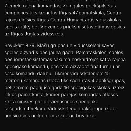
Ziemeļu rajona komandas, Zemgales priekšpilsētas
čempiones tiks kronētas Rīgas 47.pamatskolā, Centra
rajons cīnīsies Rīgas Centra Humanitārās vidusskolas
sporta zālē, bet Vidzemes priekšpilsētas dāmas dosies
uz Rīgas Juglas vidusskolu.
Savukārt 8.-9. Klašu grupas un vidusskolēni savas
spēles aizvadīs pēc jaunā gada. Pamataskolēni spēlēs
pēc ierastās sistēmas sākumā noskaidrojot katra rajona
spēcīgāko komandu, pēc tam aizvadot finalturnīru ar
sešu komandu dalību. Tikmēr vidusskolēniem 15
meiteņu komandas izlozē tiks sadalītas 4 apakšgrupās,
bet zēniem pagājušā gada 16 spēcīgākās skolas uzreiz
iekļūs pamatkārtā, kamēr pārējās komandas atlases
kārtā cīnīsies par pievienošanos spēcīgāko
sešpadsmitniekam. Vidusskolēnu apakšgrupu izloze
norisināsies neilgi pirms skolēnu brīvlaika.