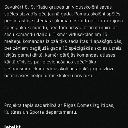
Savukārt 8.-9. Klašu grupas un vidusskolēni savas
spēles aizvadīs pēc jaunā gada. Pamataskolēni spēlēs
pēc ierastās sistēmas sākumā noskaidrojot katra rajona
spēcīgāko komandu, pēc tam aizvadot finalturnīru ar
sešu komandu dalību. Tikmēr vidusskolēniem 15
meiteņu komandas izlozē tiks sadalītas 4 apakšgrupās,
bet zēniem pagājušā gada 16 spēcīgākās skolas uzreiz
iekļūs pamatkārtā, kamēr pārējās komandas atlases
kārtā cīnīsies par pievienošanos spēcīgāko
sešpadsmitniekam. Vidusskolēnu apakšgrupu izloze
norisināsies neilgi pirms skolēnu brīvlaika.
Projekts tapis sadarbībā ar Rīgas Domes Izglītības,
Kultūras un Sporta departamentu.
Ieteikt