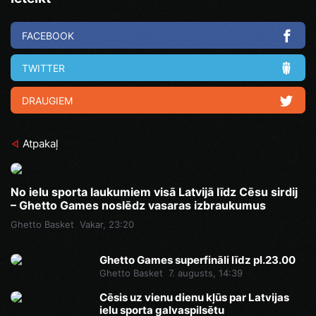
FACEBOOK
TWITTER
DRAUGIEM
Atpakaļ
No ielu sporta laukumiem visā Latvijā līdz Cēsu sirdij
– Ghetto Games noslēdz vasaras izbraukumus
Ghetto Basket
Vakar, 23:20
Ghetto Games superfināli līdz pl.23.00
Ghetto Basket
7. augusts, 14:39
Cēsis uz vienu dienu kļūs par Latvijas
ielu sporta galvaspilsētu