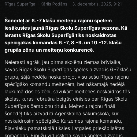
Rīgas Superlīga
Kārlis Podāns
3. decembris, 2025, 9:21
Šonedēļ ar 6.-7.klašu meiteņu rajonu spēlēm
iesākusies jaunā Rīgas Skolu Superlīgas sezona. Kā
ierasts Rīgas Skolu Superlīgā tiks noskaidrotas
spēcīgākās komandas 6.-7, 8.-9. un 10.-12. klašu
grupās zēnu un meiteņu konkurencē.
Neierasti agrāk, jau pirms skolēnu ziemas brīvlaika,
savas Rīgas Skolu Superlīgas spēles aizvadīs 6.-7.klašu
grupa, šājā nedēļa noskaidrojot visu sešu Rīgas rajonu
spēcīgāko komandu meitenēm, bet nākamajā nedēļā
laukumā dosies zēni, savukārt meitenes noskaidros tās
skolas, kuras februāra beigās cīnīsies par Rīgas Skolu
Superlīgas čempionu titulu. Meiteņu rajonu fināli
šonedēļ tiks aizvadīti Āgenskalna sākumskolā, kur
noskaidrosim spēcīgāko Kurzemes rajona komandu,
Pļavnieku pamatskolā tiksies Latgales priekšpilsētas
komandas, Rīnūžu vidusskola savas spēles aizvadīs