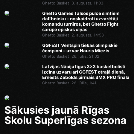
Ghetto Basket
3. augusts, 11:03
Ghetto Games Talsos pulcē simtiem
dalībnieku – noskaidroti uzvarētāji
komandu turnīros, bet Ghetto Fight
sarūpē episkas cīņas
Ghetto Basket
2. augusts, 14:58
GGFEST Ventspilī tiekas olimpiskie
čempioni – uzvar Nauris Miezis
Ghetto Basket
26. jūlijs, 21:02
Latvijas Nāciju līgas 3x3 basketbolisti
izcīna uzvaru arī GGFEST otrajā dienā,
Ernests Zēbolds pirmais BMX PRO finālā
Ghetto Basket
26. jūlijs, 1:41
Sākusies jaunā Rīgas
Skolu Superlīgas sezona