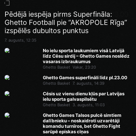
Ghetto Games superfināli līdz pl.23.00
Pēdējā iespēja pirms Superfināla:
Ghetto Football pie “AKROPOLE Rīga”
7. augusts, 14:46
izspēlēs dubultos punktus
7. augusts, 12:35
No ielu sporta laukumiem visā Latvijā
līdz Cēsu sirdij – Ghetto Games noslēdz
vasaras izbraukumus
Ghetto Basket
Vakar, 23:20
Ghetto Games superfināli līdz pl.23.00
Ghetto Basket
7. augusts, 14:39
Cēsis uz vienu dienu kļūs par Latvijas
ielu sporta galvaspilsētu
Ghetto Basket
3. augusts, 11:03
Ghetto Games Talsos pulcē simtiem
dalībnieku – noskaidroti uzvarētāji
komandu turnīros, bet Ghetto Fight
sarūpē episkas cīņas