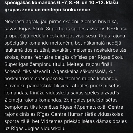
spēcīgākās komandas 6.-7, 8.-9. un 10.-12. klašu
grupās zēnu un meiteņu konkurencē.
Neierasti agrāk, jau pirms skolēnu ziemas brīvlaika,
savas Rīgas Skolu Superlīgas spēles aizvadīs 6.-7.klašu
grupa, šājā nedēļa noskaidrojot visu sešu Rīgas rajonu
spēcīgāko komandu meitenēm, bet nākamajā nedēļā
laukumā dosies zēni, savukārt meitenes noskaidros tās
skolas, kuras februāra beigās cīnīsies par Rīgas Skolu
Superlīgas čempionu titulu. Meiteņu rajonu fināli
šonedēļ tiks aizvadīti Āgenskalna sākumskolā, kur
noskaidrosim spēcīgāko Kurzemes rajona komandu,
Pļavnieku pamatskolā tiksies Latgales priekšpilsētas
komandas, Rīnūžu vidusskola savas spēles aizvadīs
Ziemeļu rajona komandas, Zemgales priekšpilsētas
čempiones tiks kronētas Rīgas 47.pamatskolā, Centra
rajons cīnīsies Rīgas Centra Humanitārās vidusskolas
sporta zālē, bet Vidzemes priekšpilsētas dāmas dosies
uz Rīgas Juglas vidusskolu.