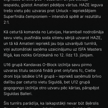
iespaidu, gūstot Amatieri pēdējos vārtus. HAZE ieguva
trešo vietu pēc uzvaras pret Unluck – iepriekšējiem
Superfināla čempioniem – intensīvā spēlē ar rezultātu
2:1.
Kā ceturtā komanda no Latvijas, Haramball nodrošināja
savu vietu, pusfināla soda sitienu sērijā uzvarot HAZE,
un tā kā Amatieri iepriekš jau bija uzvarējuši turnīrā,
viņi automātiski saņēma uzaicinājumu uz ISFA Masters
Rīgā, kas notiks Grīziņkalnā no 12. līdz 13. jūnijam.
U16 grupā Kandavas O-Block izcīnīja savu pirmo
uzvaras titulu sezonā finālā pret onlyfans fc, Cietie
droni bija labākie U14 grupā – iepriekš saņēmuši brīvo
dalību par ceturto vietu Siguldā, bet U12 grupā
gogogongo izcīnīja otro uzvaru pēc kārtas, pārspējot
Siguldas Balleri.
Šis turnīrs parādīja, ka laikapstākļi nevar būt šķērslis