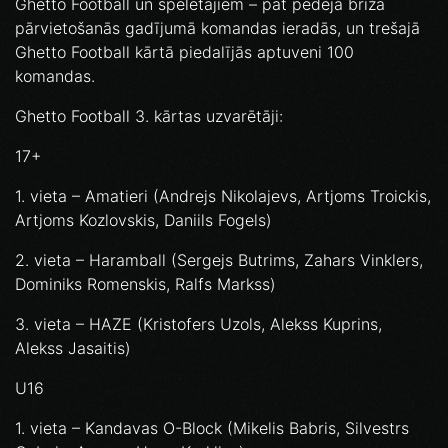
Ghetto Football un spēlētājiem – pat pēdējā brīža
pārvietošanās gadījumā komandas ieradās, un trešajā
Ghetto Football kārtā piedalījās aptuveni 100
komandas.
Ghetto Football 3. kārtas uzvarētāji:
17+
1. vieta – Amatieri (Andrejs Nikolajevs, Artjoms Troickis,
Artjoms Kozlovskis, Daniils Fogels)
2. vieta – Haramball (Sergejs Butrims, Zahars Vinklers,
Dominiks Romenskis, Ralfs Markss)
3. vieta – HAZE (Kristofers Uzols, Alekss Kuprins,
Alekss Jasaitis)
U16
1. vieta – Kandavas O-Block (Mikelis Babris, Silvestrs