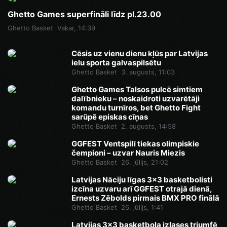
Ghetto Games superfināli līdz pl.23.00
Ghetto Basket
Vakar, 14:39
Cēsis uz vienu dienu kļūs par Latvijas
ielu sporta galvaspilsētu
Ghetto Basket
3. augusts, 11:03
Ghetto Games Talsos pulcē simtiem
dalībnieku – noskaidroti uzvarētāji
komandu turnīros, bet Ghetto Fight
sarūpē episkas cīņas
Ghetto Basket
2. augusts, 14:58
GGFEST Ventspilī tiekas olimpiskie
čempioni – uzvar Nauris Miezis
Ghetto Basket
26. jūlijs, 21:02
Latvijas Nāciju līgas 3x3 basketbolisti
izcīna uzvaru arī GGFEST otrajā dienā,
Ernests Zēbolds pirmais BMX PRO finālā
Ghetto Basket
26. jūlijs, 1:41
Latvijas 3x3 basketbola izlases triumfē