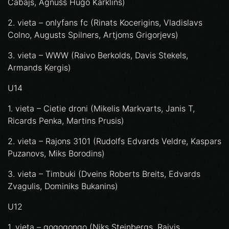
Cabajs, Agnuss Hugo Karklins)
2. vieta – onlyfans fc (Rinats Kocerigins, Vladislavs
Colno, Augusts Spilners, Artjoms Grigorjevs)
3. vieta – WWW (Raivo Berkolds, Davis Stekels,
Armands Kergis)
U14
1. vieta – Cietie droni (Mikelis Markvarts, Janis T,
Ricards Penka, Martins Prusis)
2. vieta – Rajons 3101 (Rudolfs Edvards Veldre, Kaspars
Puzanovs, Miks Borodins)
3. vieta – Timbuki (Dveins Roberts Breits, Edvards
Zvagulis, Dominiks Bukanins)
U12
1. vieta – gogogongo (Niks Steinbergs, Raivis