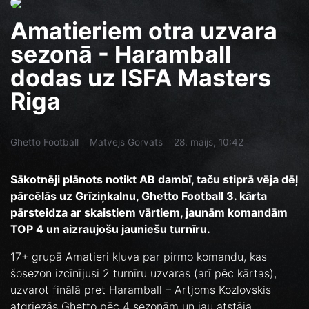
Amatieriem otra uzvara
sezonā - Haramball
dodas uz ISFA Masters
Riga
Ghetto Football
Matvejs Gorvats
28. maijs, 10:42
Sākotnēji plānots notikt AB dambī, taču stiprā vēja dēļ
pārcēlās uz Grīziņkalnu, Ghetto Football 3. kārta
pārsteidza ar skaistiem vārtiem, jaunām komandām
TOP 4 un aizraujošu jauniešu turnīru.
17+ grupā Amatieri kļuva par pirmo komandu, kas
šosezon izcīnījusi 2 turnīru uzvaras (arī pēc kārtas),
uzvarot finālā pret Haramball – Artjoms Kozlovskis
atgriezās Ghetto pēc 4 sezonām un jau atstāja