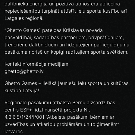
dalībnieku enerģija un pozitīvā atmosfēra apliecina
nepieciešamību turpināt attīstīt ielu sporta kustību arī
Latgales reģionā.
“Ghetto Games” pateicas Krāslavas novada
pašvaldībai, sadarbības partneriem, brīvprātīgajiem,
treneriem, dalībniekiem un līdzjutējiem par ieguldījumu
pasākuma norisē un kopīgi radītajiem sporta svētkiem.
Kontaktinformācija medijiem:
ghetto@ghetto.lv
Ghetto Games – lielākā jauniešu ielu sporta un kultūras
kustība Latvijā!
Reģionālo pasākumu atbalsta Bērnu aizsardzības
centrs ESF+ līdzfinansētā projekta Nr.
4.3.6.5/1/24/I/001 “Atbalsta pasākumi bērniem ar
uzvedības un atkarību problēmām un to ģimenēm”
ietvaros.