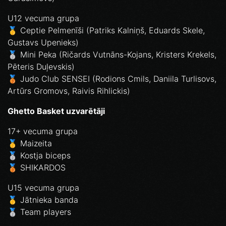
U12 vecuma grupa
🥇 Ceptie Pelmenīši (Patriks Kalniņš, Eduards Skele,
Gustavs Upenieks)
🥈 Mini Peka (Ričards Vutnāns-Kojans, Kristers Krekels,
Pēteris Duļevskis)
🥉 Judo Club SENSEI (Rodions Cmils, Daniila Turlisovs,
Artūrs Gromovs, Raivis Rihlickis)
Ghetto Basket uzvarētāji
17+ vecuma grupa
🥇 Maizeita
🥈 Kostja biceps
🥉 SHIKARDOS
U15 vecuma grupa
🥇 Jātnieka banda
🥈 Team players