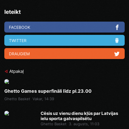
Ieteikt
FACEBOOK
TWITTER
DRAUGIEM
Atpakaļ
Ghetto Games superfināli līdz pl.23.00
Ghetto Basket
Vakar, 14:39
Cēsis uz vienu dienu kļūs par Latvijas
ielu sporta galvaspilsētu
Ghetto Basket
3. augusts, 11:03