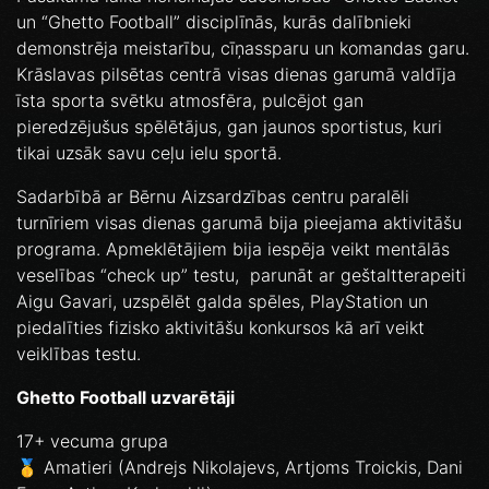
un “Ghetto Football” disciplīnās, kurās dalībnieki
demonstrēja meistarību, cīņassparu un komandas garu.
Krāslavas pilsētas centrā visas dienas garumā valdīja
īsta sporta svētku atmosfēra, pulcējot gan
pieredzējušus spēlētājus, gan jaunos sportistus, kuri
tikai uzsāk savu ceļu ielu sportā.
Sadarbībā ar Bērnu Aizsardzības centru paralēli
turnīriem visas dienas garumā bija pieejama aktivitāšu
programa. Apmeklētājiem bija iespēja veikt mentālās
veselības “check up” testu, parunāt ar geštaltterapeiti
Aigu Gavari, uzspēlēt galda spēles, PlayStation un
piedalīties fizisko aktivitāšu konkursos kā arī veikt
veiklības testu.
Ghetto Football uzvarētāji
17+ vecuma grupa
🥇 Amatieri (Andrejs Nikolajevs, Artjoms Troickis, Dani