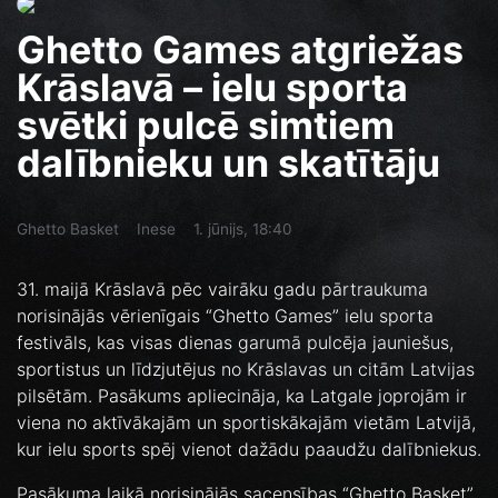
Ghetto Games atgriežas
Krāslavā – ielu sporta
svētki pulcē simtiem
dalībnieku un skatītāju
Ghetto Basket
Inese
1. jūnijs, 18:40
31. maijā Krāslavā pēc vairāku gadu pārtraukuma
norisinājās vērienīgais “Ghetto Games” ielu sporta
festivāls, kas visas dienas garumā pulcēja jauniešus,
sportistus un līdzjutējus no Krāslavas un citām Latvijas
pilsētām. Pasākums apliecināja, ka Latgale joprojām ir
viena no aktīvākajām un sportiskākajām vietām Latvijā,
kur ielu sports spēj vienot dažādu paaudžu dalībniekus.
Pasākuma laikā norisinājās sacensības “Ghetto Basket”