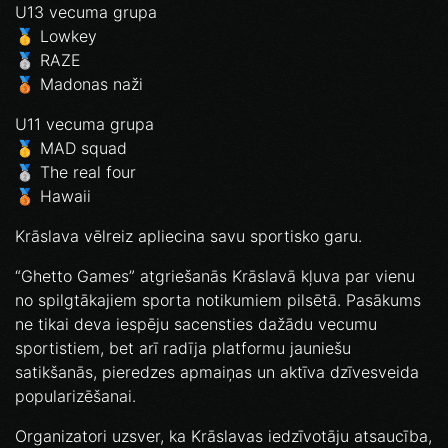
U13 vecuma grupa
🥇 Lowkey
🥈 RAZE
🥉 Madonas naži
U11 vecuma grupa
🥇 MAD squad
🥈 The real four
🥉 Hawaii
Krāslava vēlreiz apliecina savu sportisko garu.
“Ghetto Games” atgriešanās Krāslavā kļuva par vienu
no spilgtākajiem sporta notikumiem pilsētā. Pasākums
ne tikai deva iespēju sacensties dažādu vecumu
sportistiem, bet arī radīja platformu jauniešu
satikšanās, pieredzes apmaiņas un aktīva dzīvesveida
popularizēšanai.
Organizatori uzsver, ka Krāslavas iedzīvotāju atsaucība,