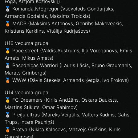
Foga, Artjom Kozlovskij)
🥈 Komanda.lv/Egregor (Vsevolods Gondarjuks,
Armands Godainis, Maksims Troickis)
🥉 MADS (Maksims Antonovs, Genrihs Makoveckis,
Kristians Karklins, Vitālijs Kudrjašovs)
U16 vecuma grupa
🥇 Pace.street (Valdis Austrums, Ilja Voropanovs, Emils
Amats, Mikus Amats)
🥈 Pasednicas Warriori (Lauris Lācis, Bruno Graumanis,
Marats Grinbergs)
🥉 WWW (Dāvis Stekels, Armands Ķergis, Ivo Frolovs)
U14 vecuma grupa
🥇 FC Dreamers (Kirils Andžāns, Oskars Dauksts,
Martins Stikuts, Omar Rahimov)
🥈 Preiļu ultras (Mareks Veigulis, Valters Kudins, Gatis
Trups, Intars Pauniņš)
🥉 Bratva (Nikita Kolosovs, Matvejs Griškins, Kirils
Garasimovs)