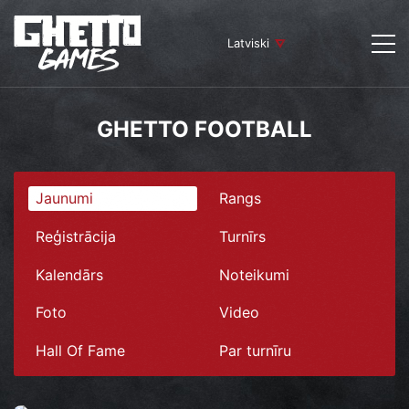
Latviski
GHETTO FOOTBALL
Jaunumi
Rangs
Reģistrācija
Turnīrs
Kalendārs
Noteikumi
Foto
Video
Hall Of Fame
Par turnīru