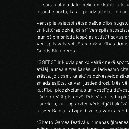
piesaista plašu dalībnieku un skatītāju loku
iesaisti sportā, kā arī palīdz attīstīt koma
Ventspils valstspilsētas pašvaldība augstu
un kultūras dzīvē, kā arī Ventspils atpaz
jauniešiem sniedz iespējas attīstīt savas p
Ventspils valstspilsētas pašvaldības dome
Guntis Blumbergs.
"GGFEST ir kļuvis par ko vairāk nekā sporta f
atklāj jaunas aizraušanās un iedvesmo cits c
stāsta, jo ticam, ka aktīvs dzīvesveids sāk
sniedz sajūta, ka vari justies droši. Mēs vē
kustību, piedzīvojumus un veselīgu dzīvesv
pārtop reālā pieredzē. Priecājamies turpinā
par vietu, kur top arvien vērienīgāki aktīvā
uzsver Balcia Latvijas biznesa vadītājs Ed
“Ghetto Games festivāls ir manas ģimenes 