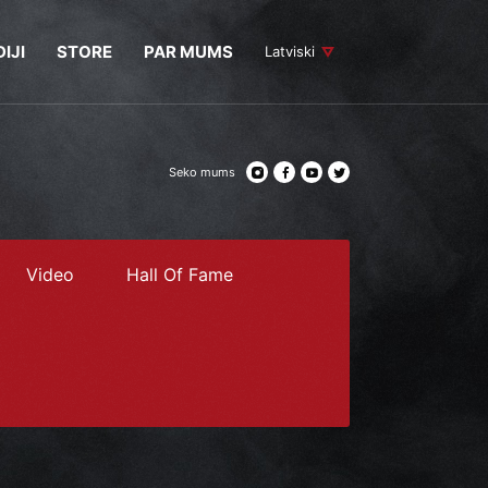
IJI
STORE
PAR MUMS
Latviski
Seko mums
Video
Hall Of Fame