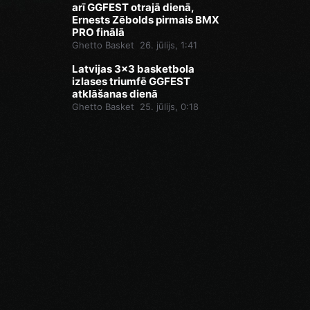
arī GGFEST otrajā dienā,
Ernests Zēbolds pirmais BMX
PRO finālā
Ghetto Basket
26. jūlijs, 1:41
Latvijas 3x3 basketbola
izlases triumfē GGFEST
atklāšanas dienā
Ghetto Basket
25. jūlijs, 0:18