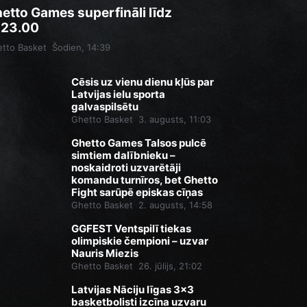
etto Games superfināli līdz
.23.00
tto Basket
Šodien, 14:39
Cēsis uz vienu dienu kļūs par
Latvijas ielu sporta
galvaspilsētu
Ghetto Basket
3. augusts, 11:03
Ghetto Games Talsos pulcē
simtiem dalībnieku –
noskaidroti uzvarētāji
komandu turnīros, bet Ghetto
Fight sarūpē episkas cīņas
Ghetto Basket
2. augusts, 14:58
GGFEST Ventspilī tiekas
olimpiskie čempioni – uzvar
Nauris Miezis
Ghetto Basket
26. jūlijs, 21:02
Latvijas Nāciju līgas 3x3
basketbolisti izcīna uzvaru