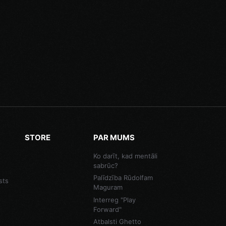
STORE
PAR MUMS
Ko darīt, kad mentāli
sabrūc?
Palīdzība Rūdolfam
sts
Maguram
Interreg "Play
Forward"
Atbalsti Ghetto