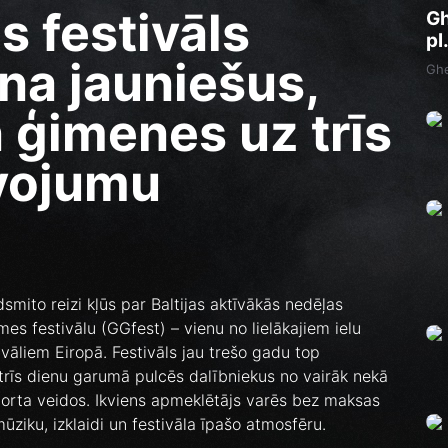
 festivāls
Gh
pl
ina jauniešus,
Ghe
 ģimenes uz trīs
īvojumu
dsmito reizi kļūs par Baltijas aktīvākās nedēļas
s festivālu (GGfest) – vienu no lielākajiem ielu
ivāliem Eiropā. Festivāls jau trešo gadu top
rīs dienu garumā pulcēs dalībniekus no vairāk nekā
porta veidos. Ikviens apmeklētājs varēs bez maksas
ziku, izklaidi un festivāla īpašo atmosfēru.