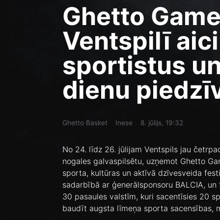
Ghetto Games
Ventspilī aic
sportistus un
dienu piedz
Ghetto Basket
Inese
8. jūlijs, 19:32
No 24. līdz 26. jūlijam Ventspils jau četrpa
nogales galvaspilsētu, uzņemot Ghetto Game
sporta, kultūras un aktīvā dzīvesveida fest
sadarbībā ar ģenerālsponsoru BALCIA, un t
30 pasaules valstīm, kuri sacentīsies 20 s
baudīt augsta līmeņa sporta sacensības, mū