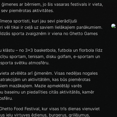
 ģimenes ar bērniem, jo šis vasaras festivals ir vieta,
 sev piemērotas aktivitātes.
īmeņa sportisti, kuri jau sevi pierādījuši
uri vēl tikai ir ceļā uz saviem lielākajiem panākumiem.
līdzās sporta zvaigznēm ir viena no Ghetto Games
klāstu – no 3x3 basketbola, futbola un florbola līdz
, cīņu sportam, tenisam, disku golfam, e-sportam un
 sporta svētku atmosfēru.
 vieta atvēlēta arī ģimenēm. Visas nedēļas nogales
trakcijām un aktivitātēm, kas būs piemērotas
šiem mazākajiem. Mazie apmeklētāji varēs
u baseinu un piedalīties citās aktivitātēs, kamēr
osfēru.
Ghetto Food Festival, kur visas trīs dienas vienuviet
us ielu virtuves ēdienus, burgerus, grilējumus,