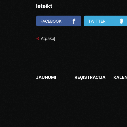
Ieteikt
FACEBOOK
TWITTER
Atpakaļ
JAUNUMI
REĢISTRĀCIJA
KALE