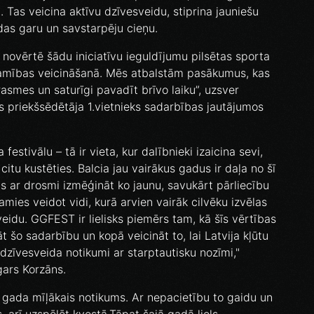
. Tas veicina aktīvu dzīvesveidu, stiprina jauniešu
ndas garu un savstarpēju cieņu.
 novērtē šādu iniciatīvu ieguldījumu pilsētas sporta
īstamības veicināšanā. Mēs atbalstām pasākumus, kas
rasmes un saturīgi pavadīt brīvo laiku”, uzsver
s priekšsēdētāja 1.vietnieks sadarbības jautājumos
estivālu – tā ir vieta, kur dalībnieki izaicina sevi,
itu kustēties. Balcia jau vairākus gadus ir daļa no šī
as ar drosmi izmēģināt ko jaunu, savukārt pārliecību
lamies veidot vidi, kurā arvien vairāk cilvēku izvēlas
eidu. GGFEST ir lielisks piemērs tam, kā šīs vērtības
t šo sadarbību un kopā veicināt to, lai Latvija kļūtu
 dzīvesveida notikumi ar starptautisku nozīmi,"
gars Korzāns.
gada mīļākais notikums. Ar nepacietību to gaidu un