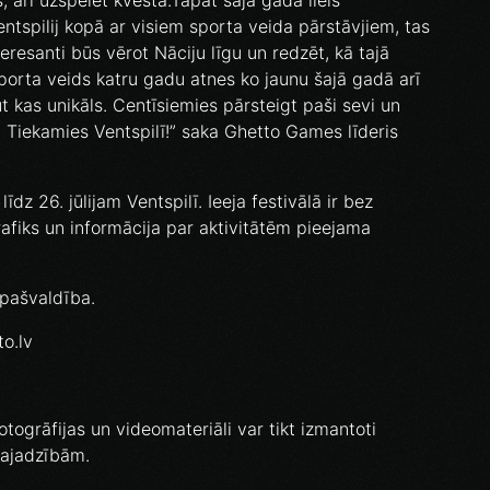
, arī uzspēlēt kvestā.Tāpat šajā gadā liels
ntspilij kopā ar visiem sporta veida pārstāvjiem, tas
teresanti būs vērot Nāciju līgu un redzēt, kā tajā
 sporta veids katru gadu atnes ko jaunu šajā gadā arī
aut kas unikāls. Centīsiemies pārsteigt paši sevi un
. Tiekamies Ventspilī!” saka Ghetto Games līderis
dz 26. jūlijam Ventspilī. Ieeja festivālā ir bez
fiks un informācija par aktivitātēm pieejama
 pašvaldība.
to.lv
otogrāfijas un videomateriāli var tikt izmantoti
vajadzībām.