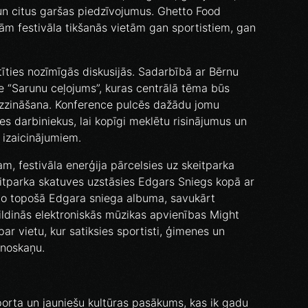
un citus garšas piedzīvojumus. Ghetto Food
ajām festivāla tikšanās vietām gan sportistiem, gan
tīties nozīmīgās diskusijās. Sadarbībā ar Bērnu
e “Sarunu ceļojums”, kuras centrālā tēma būs
izzināšana. Konference pulcēs dažādu jomu
 darbiniekus, lai kopīgi meklētu risinājumus un
 izaicinājumiem.
, festivāla enerģija pārcelsies uz skeitparka
eitparka skatuves uzstāsies Edgars Sniegs kopā ar
no topošā Edgara sniega albuma, savukārt
ildinās elektroniskās mūzikas apvienības Might
ar vietu, kur satiksies sportisti, ģimenes un
a noskaņu.
porta un jauniešu kultūras pasākums, kas ik gadu