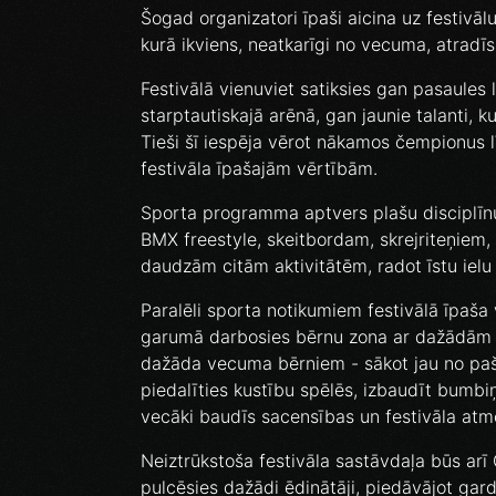
Šogad organizatori īpaši aicina uz festivālu
kurā ikviens, neatkarīgi no vecuma, atradīs
Festivālā vienuviet satiksies gan pasaules l
starptautiskajā arēnā, gan jaunie talanti, k
Tieši šī iespēja vērot nākamos čempionus 
festivāla īpašajām vērtībām.
Sporta programma aptvers plašu disciplīnu 
BMX freestyle, skeitbordam, skrejriteņiem
daudzām citām aktivitātēm, radot īstu ielu
Paralēli sporta notikumiem festivālā īpaša
garumā darbosies bērnu zona ar dažādām a
dažāda vecuma bērniem - sākot jau no pa
piedalīties kustību spēlēs, izbaudīt bumbiņ
vecāki baudīs sacensības un festivāla atm
Neiztrūkstoša festivāla sastāvdaļa būs arī 
pulcēsies dažādi ēdinātāji, piedāvājot gard