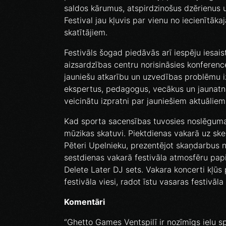
saldos kārumus, atspirdzinošus dzērienus 
Festival jau kļuvis par vienu no iecienītāk
skatītājiem.
Festivāls šogad piedāvās arī iespēju iesais
aizsardzības centru norisināsies konferenc
jauniešu atkarību un uzvedības problēmu 
ekspertus, pedagogus, vecākus un jaunatnes
veicinātu izpratni par jauniešiem aktuāliem
Kad sporta sacensības tuvosies noslēgumam
mūzikas skatuvi. Piektdienas vakarā uz sk
Pēteri Upelnieku, prezentējot skaņdarbus 
sestdienas vakarā festivāla atmosfēru pap
Delete Later DJ sets. Vakara koncerti kļūs p
festivāla viesi, radot īstu vasaras festivāl
Komentāri
“Ghetto Games Ventspilī ir nozīmīgs ielu s