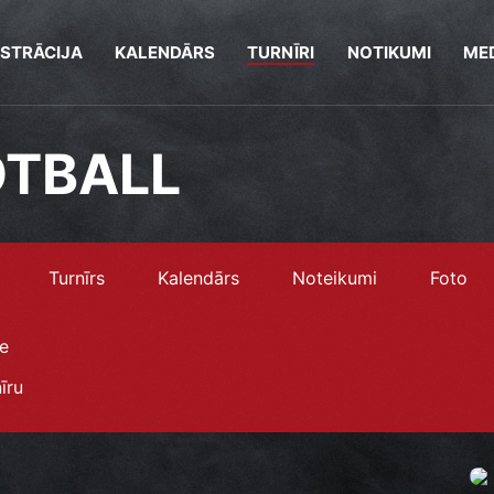
ISTRĀCIJA
KALENDĀRS
TURNĪRI
NOTIKUMI
MED
OTBALL
Turnīrs
Kalendārs
Noteikumi
Foto
e
īru