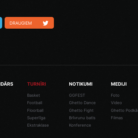
DRAUGIEM
NDĀRS
TURNĪRI
NOTIKUMI
MEDIJI
Basket
GGFEST
Foto
Football
Ghetto Dance
Video
Floorball
Ghetto Fight
Ghetto Podkā
Superlīga
Brīvrunu batls
Filmas
Ekstraklase
Konference