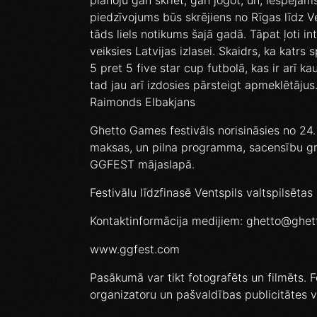
plānoju gan skriet, gan jogot, un, iespējams
piedzīvojums būs skrējiens no Rīgas līdz Ve
tāds liels notikums šajā gadā. Tāpat ļoti in
veiksies Latvijas izlasei. Skaidrs, ka katrs
5 pret 5 five star cup futbolā, kas ir arī k
tad jau arī izdosies pārsteigt apmeklētājus
Raimonds Elbakjans
Ghetto Games festivāls norisināsies no 24. lī
maksas, un pilna programma, sacensību gra
GGFEST mājaslapā.
Festivālu līdzfinasē Ventspils valtspilsētas
Kontaktinformācija medijiem: ghetto@ghet
www.ggfest.com
Pasākumā var tikt fotografēts un filmēts. F
organizatoru un pašvaldības publicitātes 