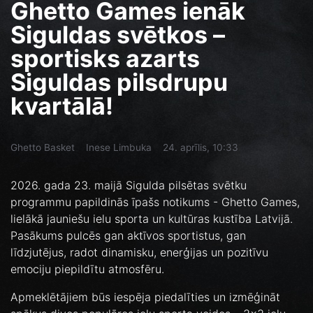
Ghetto Games ienāk
Siguldas svētkos –
sportisks azarts
Siguldas pilsdrupu
kvartālā!
Ghetto Basket
Inese Limbuka
24. aprīlis, 10:33
2026. gada 23. maijā Sigulda pilsētas svētku
programmu papildinās īpašs notikums - Ghetto Games,
lielākā jauniešu ielu sporta un kultūras kustība Latvijā.
Pasākums pulcēs gan aktīvos sportistus, gan
līdzjutējus, radot dinamisku, enerģijas un pozitīvu
emociju piepildītu atmosfēru.
Apmeklētājiem būs iespēja piedalīties un izmēģināt