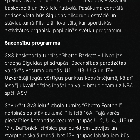
spēkus divos populāros ielu sporta veidos – 3x3 ielu
basketbolā un 3v3 ielu futbolā. Pasākuma centrālā
norises vieta būs Siguldas pilsdrupu estrādē un
stāvlaukumā Pils ielā- kvartāls, kur sportiskās
aktivitātes organiski papildinās svētku programmu.
Sacensību programma
3x3 basketbola turnīrs “Ghetto Basket” – Livonijas
ordeņa Siguldas pilsdrupās. Sacensības paredzētas
vairākās vecuma grupās: U11, U13, U15 un 17+.
Uzvarētāji iegūs vērtīgus punktus kopvērtējumā, kā arī
iespēju kvalificēties īpašai balvai - braucienam uz NBA
spēli ASV.
Savukārt 3v3 ielu futbola turnīrs “Ghetto Football”
norisināsies stāvlaukumā Pils ielā 16A. Tajā varēs
piedalīties komandas vecuma grupās U12, U14, U16 un
17+. Dalībnieki cīnīsies par punktiem Latvijas un
starptautiskajā rangā, bet 17+ grupas labākajiem būs