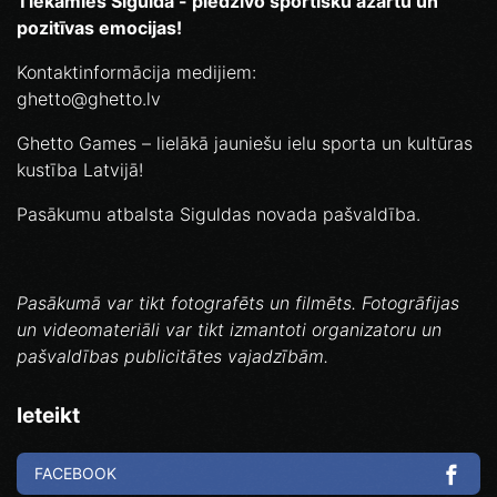
Tiekamies Siguldā - piedzīvo sportisku azartu un
pozitīvas emocijas!
Kontaktinformācija medijiem:
ghetto@ghetto.lv
Ghetto Games – lielākā jauniešu ielu sporta un kultūras
kustība Latvijā!
Pasākumu atbalsta Siguldas novada pašvaldība.
Pasākumā var tikt fotografēts un filmēts. Fotogrāfijas
un videomateriāli var tikt izmantoti organizatoru un
pašvaldības publicitātes vajadzībām.
Ieteikt
FACEBOOK