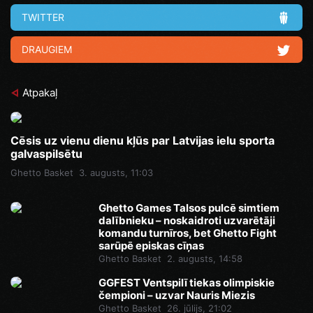
TWITTER
DRAUGIEM
Atpakaļ
Cēsis uz vienu dienu kļūs par Latvijas ielu sporta
galvaspilsētu
Ghetto Basket
3. augusts, 11:03
Ghetto Games Talsos pulcē simtiem
dalībnieku – noskaidroti uzvarētāji
komandu turnīros, bet Ghetto Fight
sarūpē episkas cīņas
Ghetto Basket
2. augusts, 14:58
GGFEST Ventspilī tiekas olimpiskie
čempioni – uzvar Nauris Miezis
Ghetto Basket
26. jūlijs, 21:02