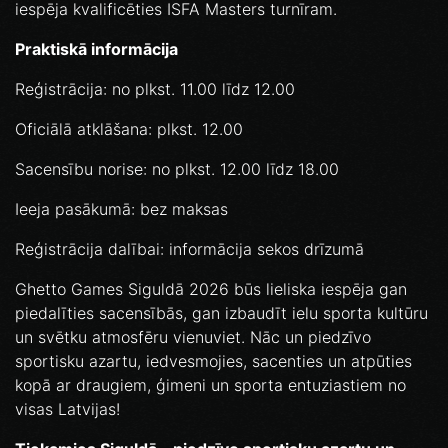
iespēja kvalificēties ISFA Masters turnīram.
Praktiskā informācija
Reģistrācija: no plkst. 11.00 līdz 12.00
Oficiālā atklāšana: plkst. 12.00
Sacensību norise: no plkst. 12.00 līdz 18.00
Ieeja pasākumā: bez maksas
Reģistrācija dalībai: informācija sekos drīzumā
Ghetto Games Siguldā 2026 būs lieliska iespēja gan
piedalīties sacensībās, gan izbaudīt ielu sporta kultūru
un svētku atmosfēru vienuviet. Nāc un piedzīvo
sportisku azartu, iedvesmojies, sacenties un atpūties
kopā ar draugiem, ģimeni un sporta entuziastiem no
visas Latvijas!